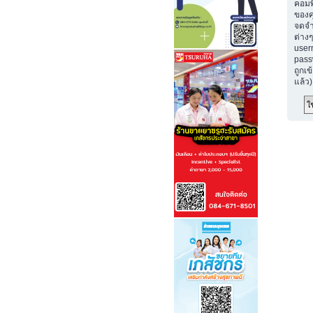
คอมพ
ของค
จดจำ
ต่างๆ
user
passw
ถูกเข
แล้ว)