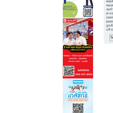
คอมพ
ของค
จดจำ
ต่างๆ
user
passw
ถูกเข
แล้ว)