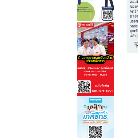
คอมพ
ของค
จดจำ
ต่างๆ
user
passw
ถูกเข
แล้ว)