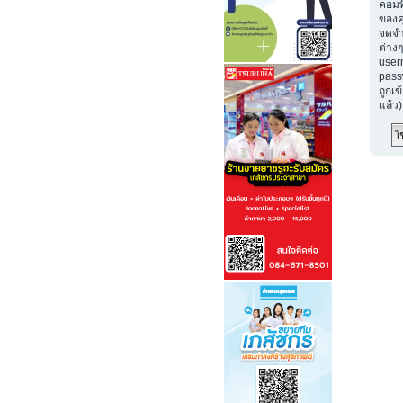
คอมพ
ของค
จดจำ
ต่างๆ
user
passw
ถูกเข
แล้ว)