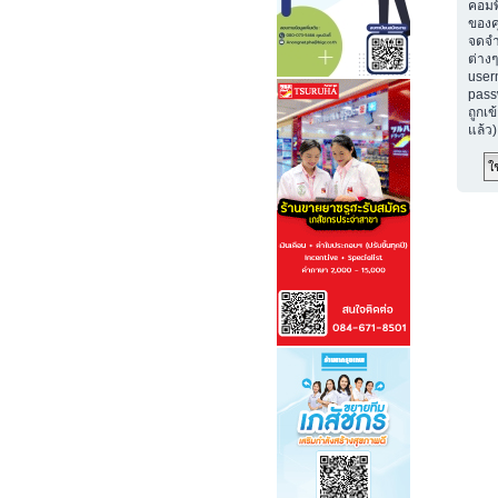
คอมพ
ของค
จดจำ
ต่างๆ
user
passw
ถูกเข
แล้ว)