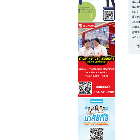
คอมพ
ของค
จดจำ
ต่างๆ
user
passw
ถูกเข
แล้ว)