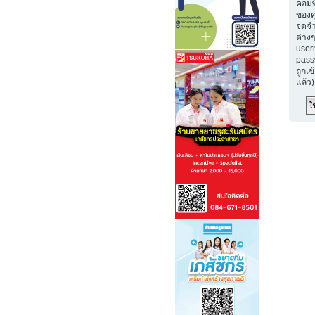
คอมพ
ของค
จดจำ
ต่างๆ
user
passw
ถูกเข
แล้ว)