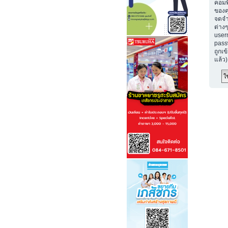
คอมพ
ของค
จดจำ
ต่างๆ
user
passw
ถูกเข
แล้ว)