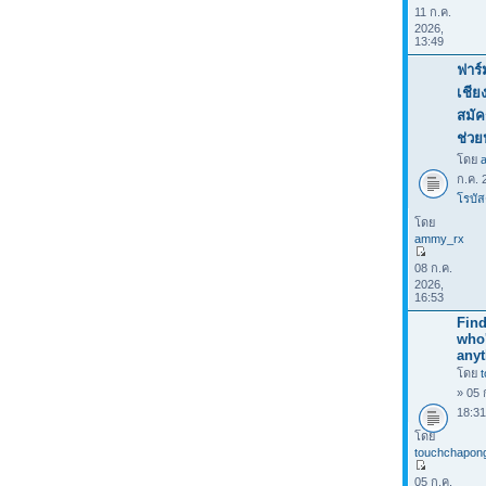
11 ก.ค.
2026,
13:49
ฟาร์
เชีย
สมัค
ช่วย
โดย
ก.ค. 
โรบัส
โดย
ammy_rx
08 ก.ค.
2026,
16:53
Find
who
anyt
โดย
» 05 
18:3
โดย
touchchapon
05 ก.ค.