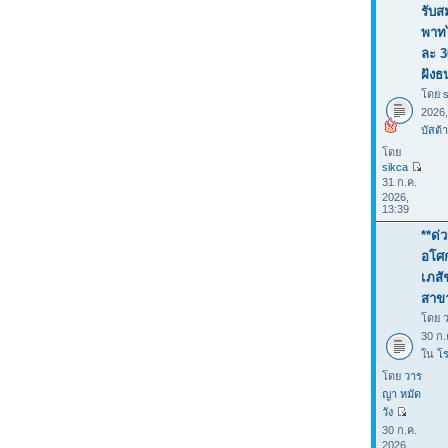
รับส
พาทไ
ละ 3
ฝังธ
โดย
2026
บัสต้า
โดย
sikca
31 ก.ค.
2026,
13:39
**ด่
อโศก
เภสั
สาขา
โดย
30 ก.
ใน
โร
โดย
วาร
ญา หมัด
วัง
30 ก.ค.
2026,