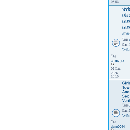
03:53
ฟาร์
เชีย
เภสั
เภส
สาข
โดย
มิ.ย.
โรบัส
โดย
ammy_rx
03 มิ.ย.
2026,
16:15
Girl
Tow
Ano
Sex 
Veri
โดย
มิ.ย.
โรบัส
โดย
dang0044