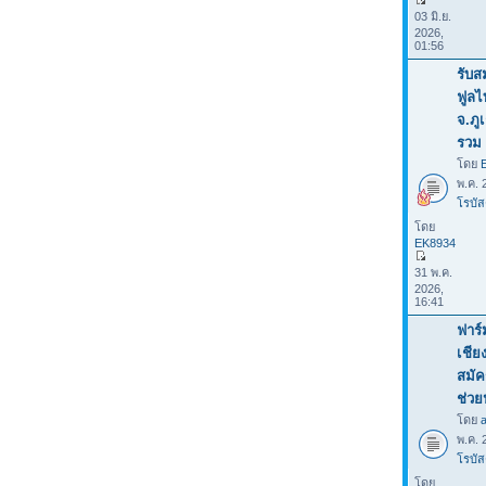
03 มิ.ย.
2026,
01:56
รับส
ฟูลไ
จ.ภู
รวม 
โดย
พ.ค. 
โรบัส
โดย
EK8934
31 พ.ค.
2026,
16:41
ฟาร์
เชีย
สมัค
ช่ว
โดย
พ.ค. 
โรบัส
โดย