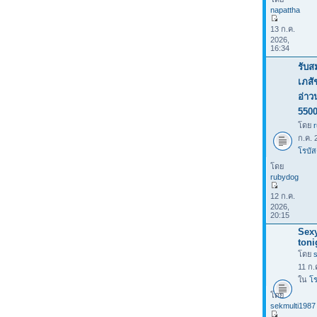
napattha
13 ก.ค.
2026,
16:34
รับส
เภสั
อ่าว
550
โดย
ก.ค. 
โรบัส
โดย
rubydog
12 ก.ค.
2026,
20:15
Sexy
toni
โดย
11 ก.
ใน
โร
โดย
sekmulti1987