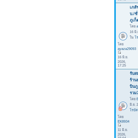
เภสั
บ./ช
ภูเก็
โดย
16 มิ
ใน
โร
โดย
ayaza29093
16 มิ.ย.
2026,
17:25
รับส
ร้าน
บินภ
รวม
โดย
มิ.ย.
โรบัส
โดย
EK8934
11 มิ.ย.
2026,