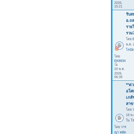
2026,
15:21
รับส
อ.ถล
รายไ
รวม
โดย
พ.ค. 
โรบัส
โดย
EK8934
20 พ.ค.
2026,
06:39
**ด่
อโศก
เภสั
สาข
โดย
18 พ.
ใน
โร
โดย
วาร
ญา หมัด