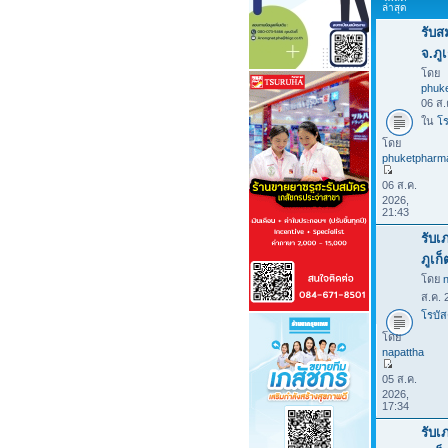
ล่าสุด
รับส
จ.ภูเ
โดย
phuk
06 ส.
ใน
โร
โดย
phuketpharm
06 ส.ค.
2026,
21:43
รับเ
ภูเก
โดย
ส.ค. 
โรบัส
โดย
napattha
05 ส.ค.
2026,
17:34
รับเ