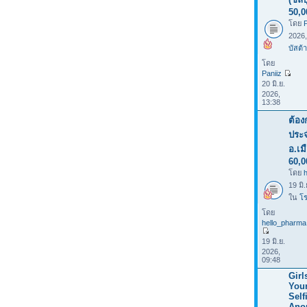
50,0
โดย
P
2026
บัสต้า
โดย
Paniiz
20 มิ.ย.
2026,
13:38
ต้อง
ประจ
อ.เม
60,0
โดย
19 มิ
ใน
โร
โดย
hello_pharma
19 มิ.ย.
2026,
09:48
Girl
You
Selfi
Ano