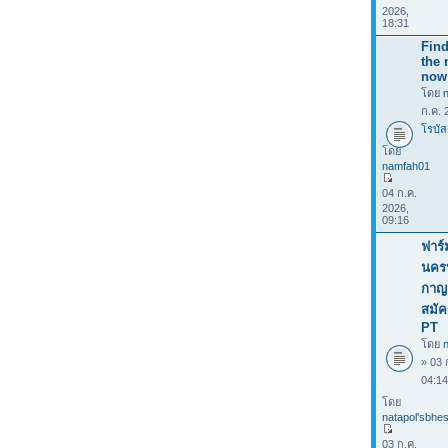
2026,
18:31
Find
the 
now
โดย
ก.ค. 
โรบัส
โดย
namfah01
04 ก.ค.
2026,
09:16
ฟาร์
นคร
กาญจ
สมัค
PT
โดย
n
» 03 
04:1
โดย
natapol'sbhes
03 ก.ค.