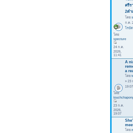
ศรีร
2ตำ
โดย
ก.ค. 
โรบัส
โดย
specture
24 ก.ค.
2026,
11:41
A ni
rem
a rea
โดย
» 23 
19:0
โดย
touchchapon
23 ก.ค.
2026,
19:07
She'
mee
โดย