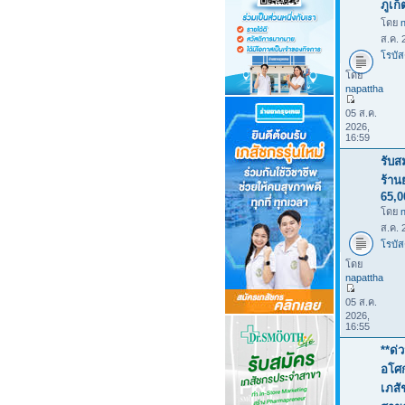
ภูเก
โดย
ส.ค. 
โรบัส
โดย
napattha
05 ส.ค.
2026,
16:59
รับส
ร้าน
65,
โดย
ส.ค. 
โรบัส
โดย
napattha
05 ส.ค.
2026,
16:55
**ด่
อโศก
เภสั