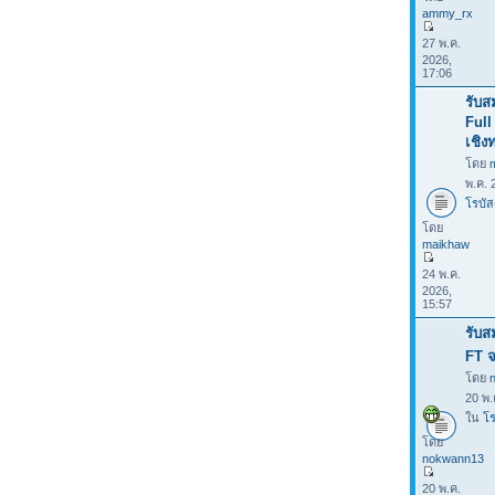
ammy_rx
27 พ.ค.
2026,
17:06
รับส
Full
เชิง
โดย
พ.ค. 
โรบัส
โดย
maikhaw
24 พ.ค.
2026,
15:57
รับส
FT จ
โดย
20 พ.
ใน
โร
โดย
nokwann13
20 พ.ค.