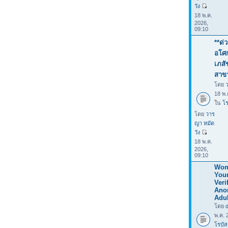
วัง
18 พ.ค.
2026,
09:10
**ด่
อโศก
เภสั
สาข
โดย
18 พ.
ใน
โร
โดย
วาร
ญา หมัด
วัง
18 พ.ค.
2026,
09:10
Wom
You
Verif
Ano
Adul
โดย
พ.ค. 
โรบัส