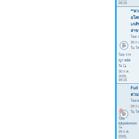
09:15
**ด่
อโศก
เภสั
สาขา
โดย
30 ก.
ใน
โร
โดย
วาร
ญา หมัด
วัง
30 ก.ค.
2026,
09:15
Full
ด่วน
โดย
29 ก.
ใน
โร
โดย
kikpokemon
29 ก.ค.
2026,