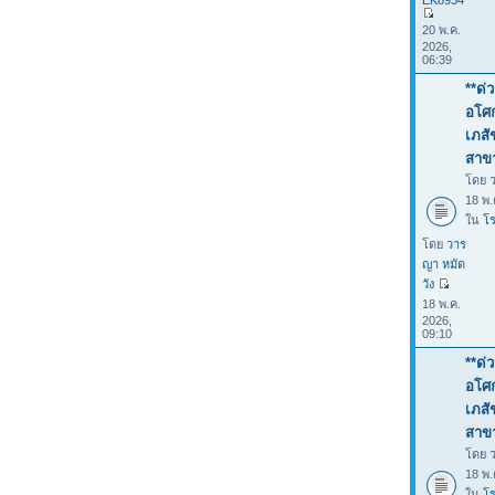
EK8934
20 พ.ค.
2026,
06:39
**ด่
อโศก
เภสั
สาข
โดย
18 พ.
ใน
โร
โดย
วาร
ญา หมัด
วัง
18 พ.ค.
2026,
09:10
**ด่
อโศก
เภสั
สาข
โดย
18 พ.
ใน
โร