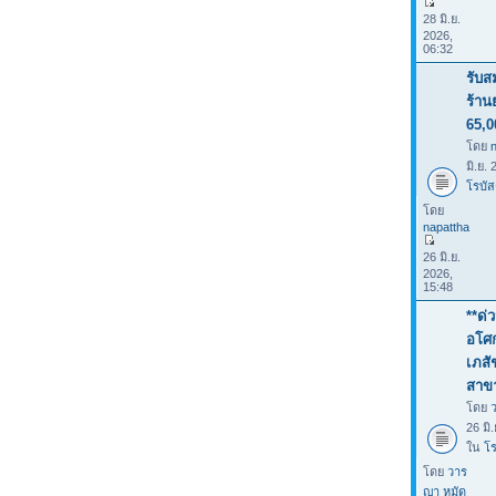
28 มิ.ย.
2026,
06:32
รับส
ร้าน
65,0
โดย
มิ.ย.
โรบัส
โดย
napattha
26 มิ.ย.
2026,
15:48
**ด่
อโศก
เภสั
สาขา
โดย
26 มิ
ใน
โร
โดย
วาร
ญา หมัด