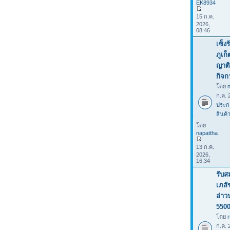
EK8934
15 ก.ค.
2026,
08:46
เซ็ง
ภูเก
ญาติ
กิจก
โดย
ก.ค. 
ประก
สินค้
โดย
napattha
13 ก.ค.
2026,
16:34
รับส
เภสั
อ่าว
550
โดย
ก.ค. 