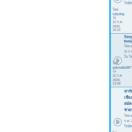
โรบัส
โดย
rubydog
12 ก.ค.
2026,
20:15
Sexy
toni
โดย
11 ก.
ใน
โร
โดย
sekmulti1987
11 ก.ค.
2026,
13:49
ฟาร์
เชีย
สมัค
ช่วย
โดย
ก.ค. 
โรบัส