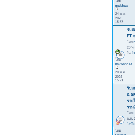
โดย
maikhaw
24 พ.ค.
2026,
15:57
รับส
FT จ
โดย
20 พ.
ใน
โร
โดย
nokwann13
20 พ.ค.
2026,
15:21
รับส
อ.ถล
รายไ
รวม
โดย
พ.ค. 
โรบัส
โดย