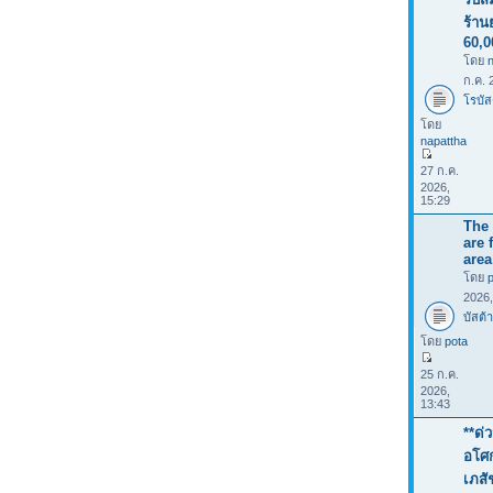
ร้าน
60,
โดย
ก.ค. 
โรบัส
โดย
napattha
27 ก.ค.
2026,
15:29
The 
are 
area
โดย
2026
บัสต้า
โดย
pota
25 ก.ค.
2026,
13:43
**ด่
อโศก
เภสั