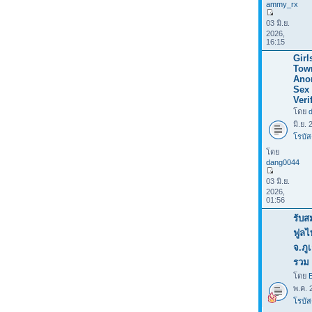
ammy_rx
03 มิ.ย.
2026,
16:15
Girl
Tow
Ano
Sex 
Veri
โดย
มิ.ย.
โรบัส
โดย
dang0044
03 มิ.ย.
2026,
01:56
รับส
ฟูลไ
จ.ภู
รวม 
โดย
พ.ค. 
โรบัส