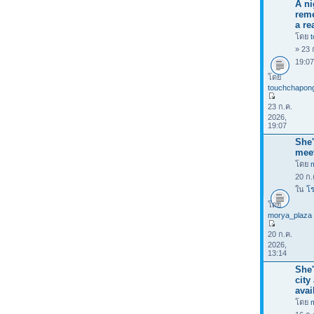
A ni
rem
a rea
โดย
» 23 
19:0
โดย
touchchapon
23 ก.ค.
2026,
19:07
She'
mee
โดย
20 ก.
ใน
โร
โดย
morya_plaza
20 ก.ค.
2026,
13:14
She'
city
avai
โดย