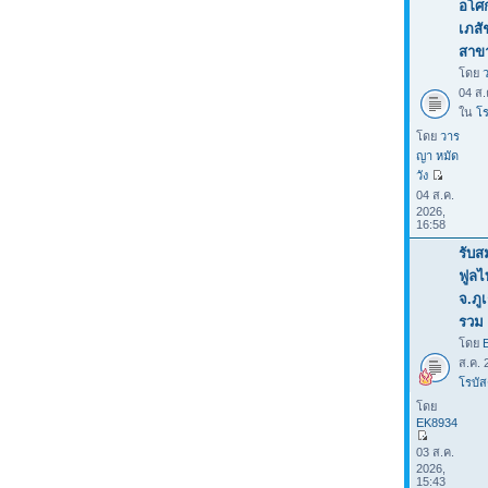
อโศก
เภสั
สาขา
โดย
04 ส.
ใน
โร
โดย
วาร
ญา หมัด
วัง
04 ส.ค.
2026,
16:58
รับส
ฟูลไ
จ.ภู
รวม 
โดย
ส.ค. 
โรบัส
โดย
EK8934
03 ส.ค.
2026,
15:43