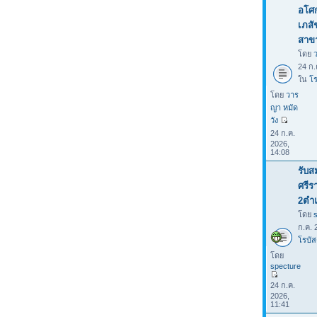
อโศก
เภสั
สาขา
โดย
24 ก.
ใน
โร
โดย
วาร
ญา หมัด
วัง
24 ก.ค.
2026,
14:08
รับส
ศรีร
2ตำ
โดย
ก.ค. 
โรบัส
โดย
specture
24 ก.ค.
2026,
11:41