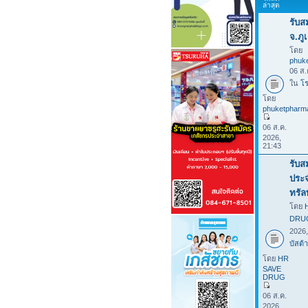
ล่าสุด
รับส
จ.ภูเ
โดย
phuk
06 ส.
ใน
โร
โดย
phuketpharm
06 ส.ค.
2026,
21:43
รับส
ประจ
ทรัล
โดย
DRU
2026
บัสต้า
โดย
HR
SAVE
DRUG
06 ส.ค.
2026,