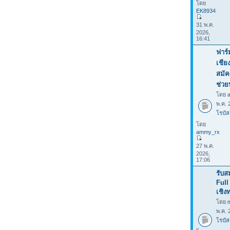
โดย
EK8934
31 พ.ค.
2026,
16:41
ฟาร์
เชีย
สมัค
ช่ว
โดย
พ.ค. 
โรบัส
โดย
ammy_rx
27 พ.ค.
2026,
17:06
รับส
Full
เชิง
โดย
พ.ค. 
โรบัส