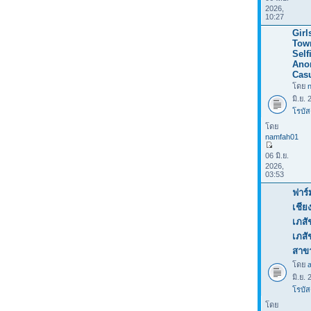
2026,
10:27
Girl
Tow
Selfi
Ano
Casu
โดย
มิ.ย.
โรบัส
โดย
namfah01
06 มิ.ย.
2026,
03:53
ฟาร์
เชีย
เภสั
เภส
สาข
โดย
มิ.ย.
โรบัส
โดย