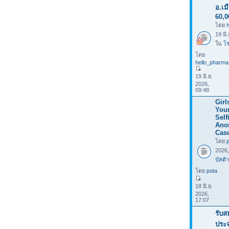
อ.เม
60,0
โดย
19 มิ
ใน
โร
โดย
hello_pharma
19 มิ.ย.
2026,
09:48
Girl
You
Selfi
Ano
Casu
โดย
2026
บัสต้า
โดย
pota
18 มิ.ย.
2026,
17:07
รับส
ประ