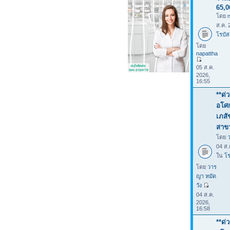
65,
โดย
ส.ค. 
โรบัส
โดย
napattha
05 ส.ค.
2026,
16:55
**ด่
อโศก
เภสั
สาขา
โดย
04 ส.
ใน
โร
โดย
วาร
ญา หมัด
วัง
04 ส.ค.
2026,
16:58
**ด่