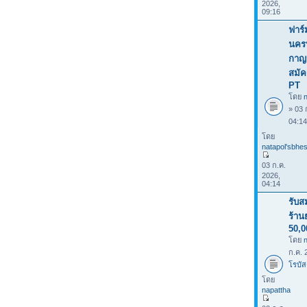
2026,
09:16
ฟาร์
นคร
กาญจ
สมัค
PT
โดย
n
» 03 
04:1
โดย
natapol'sbhes
03 ก.ค.
2026,
04:14
รับส
ร้าน
50,0
โดย
ก.ค. 
โรบัส
โดย
napattha