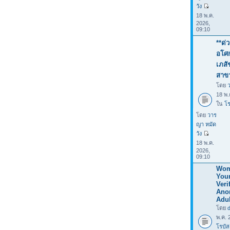
วัง
18 พ.ค.
2026,
09:10
**ด่
อโศก
เภสั
สาข
โดย
18 พ.
ใน
โร
โดย
วาร
ญา หมัด
วัง
18 พ.ค.
2026,
09:10
Wom
You
Verif
Ano
Adul
โดย
พ.ค. 
โรบัส