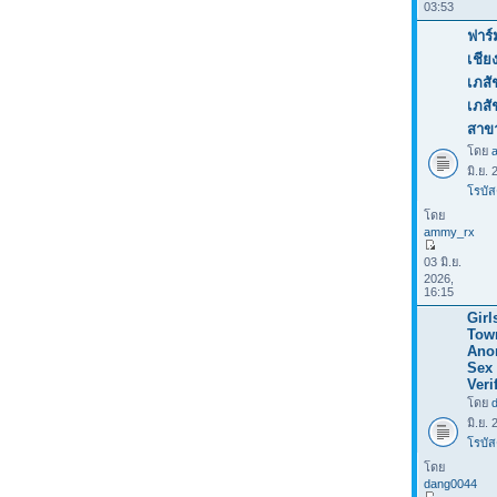
03:53
ฟาร์
เชีย
เภสั
เภส
สาข
โดย
มิ.ย.
โรบัส
โดย
ammy_rx
03 มิ.ย.
2026,
16:15
Girl
Tow
Ano
Sex 
Veri
โดย
มิ.ย.
โรบัส
โดย
dang0044