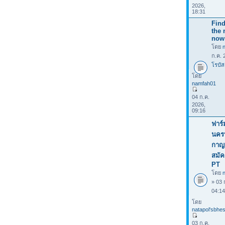
2026,
18:31
Find
the 
now
โดย
ก.ค. 
โรบัส
โดย
namfah01
04 ก.ค.
2026,
09:16
ฟาร์
นคร
กาญจ
สมัค
PT
โดย
n
» 03 
04:1
โดย
natapol'sbhes
03 ก.ค.