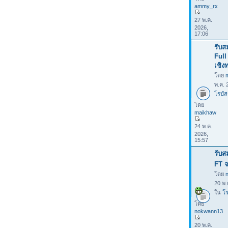
ammy_rx
27 พ.ค.
2026,
17:06
รับส
Full
เชิง
โดย
พ.ค. 
โรบัส
โดย
maikhaw
24 พ.ค.
2026,
15:57
รับส
FT จ
โดย
20 พ.
ใน
โร
โดย
nokwann13
20 พ.ค.