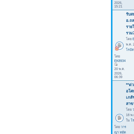
2026,
15:21
รับส
อ.ถล
รายไ
รวม
โดย
พ.ค. 
โรบัส
โดย
EK8934
20 พ.ค.
2026,
06:39
**ด่
อโศก
เภสั
สาข
โดย
18 พ.
ใน
โร
โดย
วาร
ญา หมัด