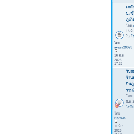
เภสั
บ./ช
ภูเก็
โดย
16 มิ
ใน
โร
โดย
ayaza29093
16 มิ.ย.
2026,
17:25
รับส
ร้าน
บินภ
รวม
โดย
มิ.ย.
โรบัส
โดย
EK8934
11 มิ.ย.
2026,