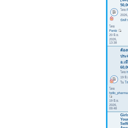
50,0
โดย
P
2026
บัสต้า
โดย
Paniiz
20 มิ.ย.
2026,
13:38
ต้อง
ประจ
อ.เม
60,0
โดย
19 มิ
ใน
โร
โดย
hello_pharma
19 มิ.ย.
2026,
09:48
Girl
You
Selfi
Ano