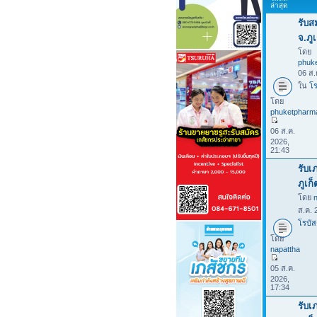
ล่าสุด
รับส
จ.ภูเ
โดย
phuk
06 ส.
ใน
โร
โดย
phuketpharm
06 ส.ค.
2026,
21:43
รับเ
ภูเก
โดย
ส.ค. 
โรบัส
โดย
napattha
05 ส.ค.
2026,
17:34
รับเ