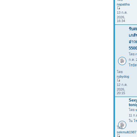
napattha
13 ก.ค.
2026,
16:34
รับส
เภสั
อ่าว
550
โดย
ก.ค. 
โรบัส
โดย
rubydog
12 ก.ค.
2026,
20:15
Sexy
toni
โดย
11 ก.
ใน
โร
โดย
sekmulti1987