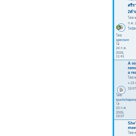
ศรีร
2ตำ
โดย
ก.ค. 
โรบัส
โดย
specture
24 ก.ค.
2026,
11:41
A ni
rem
a rea
โดย
» 23 
19:0
โดย
touchchapon
23 ก.ค.
2026,
19:07
She'
mee
โดย