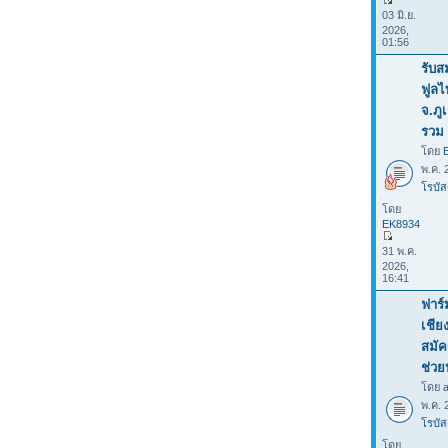
03 มิ.ย.
2026,
01:56
รับส
ฟูลไ
จ.ภู
รวม 
โดย
พ.ค. 
โรบัส
โดย
EK8934
31 พ.ค.
2026,
16:41
ฟาร์
เชีย
สมัค
ช่ว
โดย
พ.ค. 
โรบัส
โดย