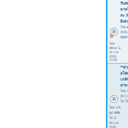
รับส
พาทไ
ละ 3
ฝังธ
โดย
2026
บัสต้า
โดย
sikca
31 ก.ค.
2026,
13:39
**ด่
อโศก
เภสั
สาขา
โดย
30 ก.
ใน
โร
โดย
วาร
ญา หมัด
วัง
30 ก.ค.
2026,