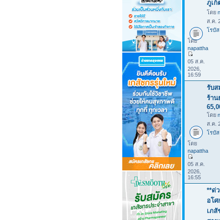
ภูเก
โดย
ส.ค. 
โรบัส
โดย
napattha
05 ส.ค.
2026,
16:59
รับส
ร้าน
65,
โดย
ส.ค. 
โรบัส
โดย
napattha
05 ส.ค.
2026,
16:55
**ด่
อโศก
เภสั