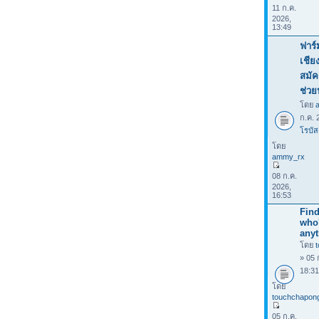
11 ก.ค.
2026,
13:49
ฟาร์
เชีย
สมัค
ช่วย
โดย
ก.ค. 
โรบัส
โดย
ammy_rx
08 ก.ค.
2026,
16:53
Find
who
anyt
โดย
» 05 
18:3
โดย
touchchapon
05 ก.ค.