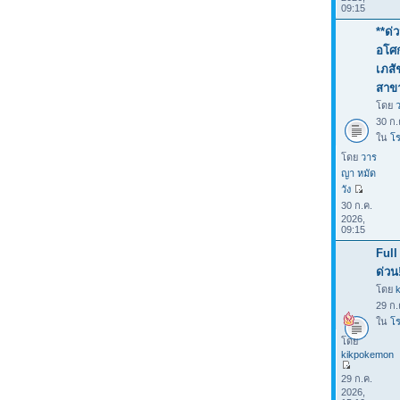
09:15
**ด่
อโศก
เภสั
สาขา
โดย
30 ก.
ใน
โร
โดย
วาร
ญา หมัด
วัง
30 ก.ค.
2026,
09:15
Full
ด่วน
โดย
29 ก.
ใน
โร
โดย
kikpokemon
29 ก.ค.
2026,