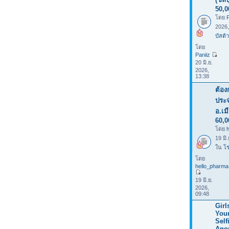
50,0
โดย
P
2026
บัสต้า
โดย
Paniiz
20 มิ.ย.
2026,
13:38
ต้อง
ประจ
อ.เม
60,0
โดย
19 มิ
ใน
โร
โดย
hello_pharma
19 มิ.ย.
2026,
09:48
Girl
You
Selfi
Ano