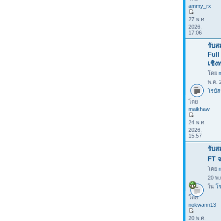
ammy_rx
27 พ.ค.
2026,
17:06
รับส
Full
เชิง
โดย
พ.ค. 
โรบัส
โดย
maikhaw
24 พ.ค.
2026,
15:57
รับส
FT จ
โดย
20 พ.
ใน
โร
โดย
nokwann13
20 พ.ค.