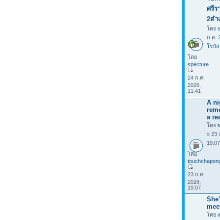
ศรีร
2ตำ
โดย
ก.ค. 
โรบัส
โดย
specture
24 ก.ค.
2026,
11:41
A ni
rem
a rea
โดย
» 23 
19:0
โดย
touchchapon
23 ก.ค.
2026,
19:07
She'
mee
โดย