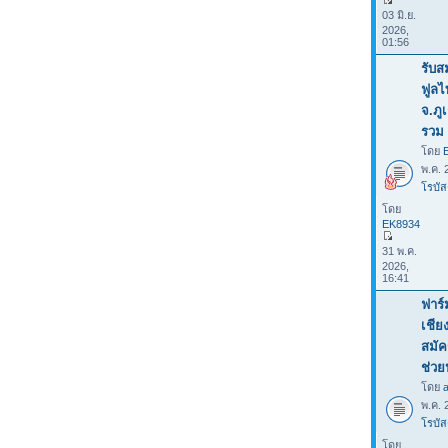
03 มิ.ย.
2026,
01:56
รับส
ฟูลไ
จ.ภู
รวม 
โดย
พ.ค. 
โรบัส
โดย
EK8934
31 พ.ค.
2026,
16:41
ฟาร์
เชีย
สมัค
ช่ว
โดย
พ.ค. 
โรบัส
โดย