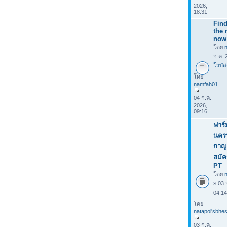
2026,
18:31
Find
the 
now
โดย
ก.ค. 
โรบัส
โดย
namfah01
04 ก.ค.
2026,
09:16
ฟาร์
นคร
กาญจ
สมัค
PT
โดย
n
» 03 
04:1
โดย
natapol'sbhes
03 ก.ค.