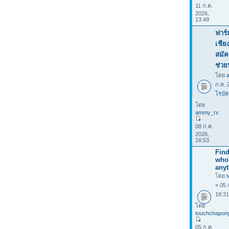
11 ก.ค.
2026,
13:49
ฟาร์
เชีย
สมัค
ช่วย
โดย
ก.ค. 
โรบัส
โดย
ammy_rx
08 ก.ค.
2026,
16:53
Find
who
anyt
โดย
» 05 
18:3
โดย
touchchapon
05 ก.ค.