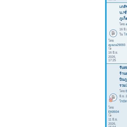
เภสั
บ./ช
ภูเก็
โดย
16 มิ
ใน
โร
โดย
ayaza29093
16 มิ.ย.
2026,
17:25
รับส
ร้าน
บินภ
รวม
โดย
มิ.ย.
โรบัส
โดย
EK8934
11 มิ.ย.
2026,