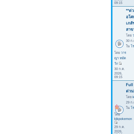
09:15
**ด่
อโศก
เภสั
สาขา
โดย
30 ก.
ใน
โร
โดย
วาร
ญา หมัด
วัง
30 ก.ค.
2026,
09:15
Full
ด่วน
โดย
29 ก.
ใน
โร
โดย
kikpokemon
29 ก.ค.
2026,