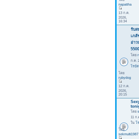
napattha
13 ก.ค.
2026,
16:34
รับส
เภสั
อ่าว
550
โดย
ก.ค. 
โรบัส
โดย
rubydog
12 ก.ค.
2026,
20:15
Sexy
toni
โดย
11 ก.
ใน
โร
โดย
sekmulti1987