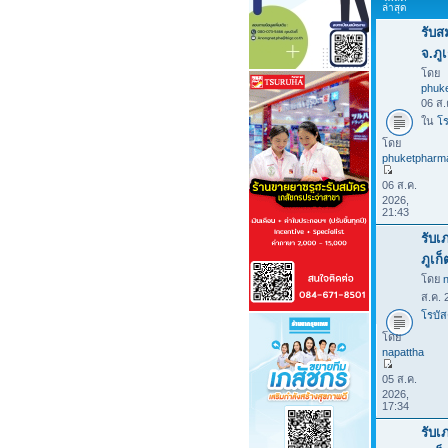
ล่าสุด
รับส
จ.ภูเ
โดย
phuk
06 ส.
ใน
โร
โดย
phuketpharm
06 ส.ค.
2026,
21:43
รับเ
ภูเก
โดย
ส.ค. 
โรบัส
โดย
napattha
05 ส.ค.
2026,
17:34
รับเ