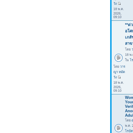
วัง
18 พ.ค.
2026,
09:10
**ด่
อโศก
เภสั
สาข
โดย
18 พ.
ใน
โร
โดย
วาร
ญา หมัด
วัง
18 พ.ค.
2026,
09:10
Wom
You
Verif
Ano
Adul
โดย
พ.ค. 
โรบัส