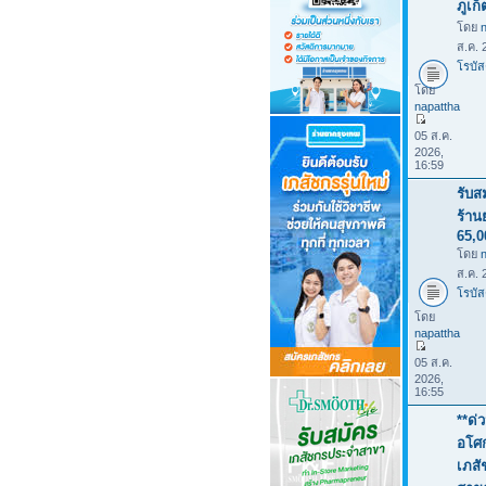
ภูเก
โดย
ส.ค. 
โรบัส
โดย
napattha
05 ส.ค.
2026,
16:59
รับส
ร้าน
65,
โดย
ส.ค. 
โรบัส
โดย
napattha
05 ส.ค.
2026,
16:55
**ด่
อโศก
เภสั