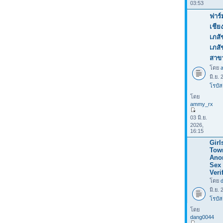
03:53
ฟาร์
เชีย
เภสั
เภส
สาข
โดย
มิ.ย.
โรบัส
โดย
ammy_rx
03 มิ.ย.
2026,
16:15
Girl
Tow
Ano
Sex 
Veri
โดย
มิ.ย.
โรบัส
โดย
dang0044