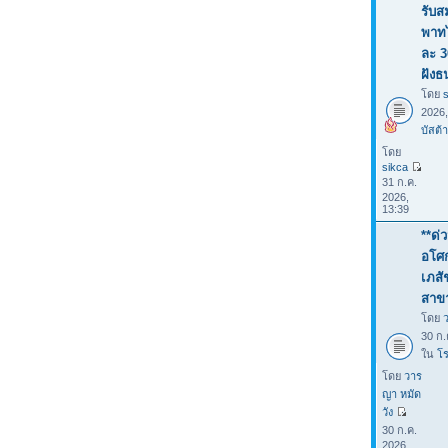
รับส
พาทไ
ละ 3
ฝังธ
โดย
2026
บัสต้า
โดย
sikca
31 ก.ค.
2026,
13:39
**ด่
อโศก
เภสั
สาขา
โดย
30 ก.
ใน
โร
โดย
วาร
ญา หมัด
วัง
30 ก.ค.
2026,