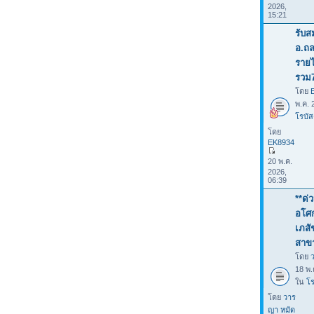
2026,
15:21
รับส
อ.ถล
รายไ
รวม
โดย
พ.ค. 
โรบัส
โดย
EK8934
20 พ.ค.
2026,
06:39
**ด่
อโศก
เภสั
สาข
โดย
18 พ.
ใน
โร
โดย
วาร
ญา หมัด