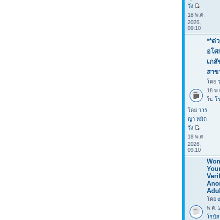
วัง
18 พ.ค.
2026,
09:10
**ด่
อโศก
เภสั
สาข
โดย
18 พ.
ใน
โร
โดย
วาร
ญา หมัด
วัง
18 พ.ค.
2026,
09:10
Wom
You
Verif
Ano
Adul
โดย
พ.ค. 
โรบัส