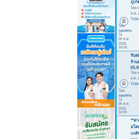
ภูเก
โดย
ส.ค. 
โรบัส
โดย
napattha
05 ส.ค.
2026,
16:59
รับส
ร้าน
65,
โดย
ส.ค. 
โรบัส
โดย
napattha
05 ส.ค.
2026,
16:55
**ด่
อโศก
เภสั