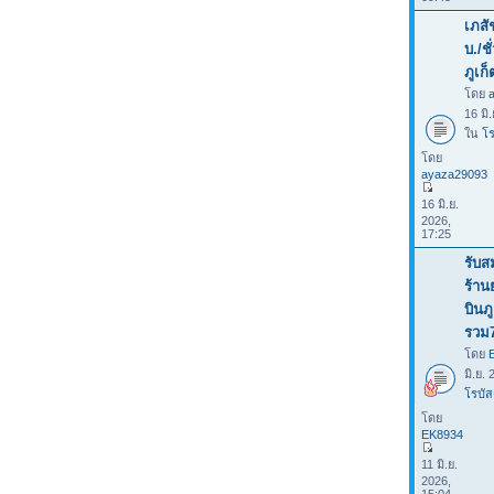
เภสั
บ./ช
ภูเก็
โดย
16 มิ
ใน
โร
โดย
ayaza29093
16 มิ.ย.
2026,
17:25
รับส
ร้าน
บินภ
รวม
โดย
มิ.ย.
โรบัส
โดย
EK8934
11 มิ.ย.
2026,