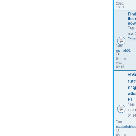
2026,
18:31
Find
the 
now
โดย
ก.ค. 
โรบัส
โดย
namfah01
04 ก.ค.
2026,
09:16
ฟาร์
นคร
กาญจ
สมัค
PT
โดย
n
» 03 
04:1
โดย
natapol'sbhes
03 ก.ค.