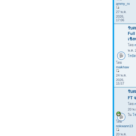
ammy_rx
27 พ.ค.
2026,
17:06
รับส
Full
เชิง
โดย
พ.ค. 
โรบัส
โดย
maikhaw
24 พ.ค.
2026,
15:57
รับส
FT จ
โดย
20 พ.
ใน
โร
โดย
nokwann13
20 พ.ค.