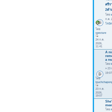
ศรีร
2ตำ
โดย
ก.ค. 
โรบัส
โดย
specture
24 ก.ค.
2026,
11:41
A ni
rem
a rea
โดย
» 23 
19:0
โดย
touchchapon
23 ก.ค.
2026,
19:07
She'
mee
โดย