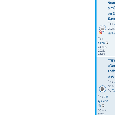
รับส
พาทไ
ละ 3
ฝังธ
โดย
2026
บัสต้า
โดย
sikca
31 ก.ค.
2026,
13:39
**ด่
อโศก
เภสั
สาขา
โดย
30 ก.
ใน
โร
โดย
วาร
ญา หมัด
วัง
30 ก.ค.
2026,