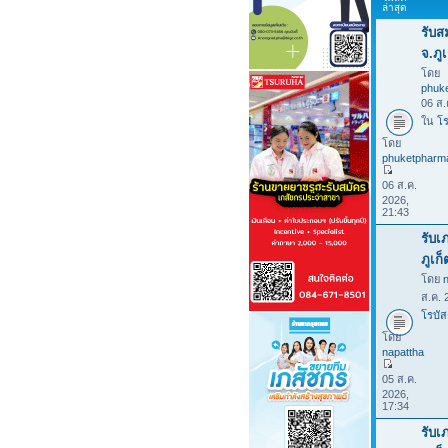
ล่าสุด
รับส
จ.ภูเ
โดย
phuk
06 ส.
ใน
โร
โดย
phuketpharm
06 ส.ค.
2026,
21:43
รับเ
ภูเก
โดย
ส.ค. 
โรบัส
โดย
napattha
05 ส.ค.
2026,
17:34
รับเ