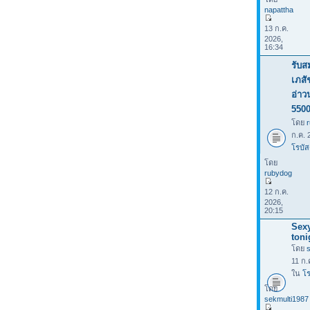
napattha
13 ก.ค.
2026,
16:34
รับส
เภสั
อ่าว
550
โดย
ก.ค. 
โรบัส
โดย
rubydog
12 ก.ค.
2026,
20:15
Sexy
toni
โดย
11 ก.
ใน
โร
โดย
sekmulti1987