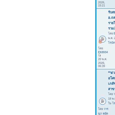
2026,
15:21
รับส
อ.ถล
รายไ
รวม
โดย
พ.ค. 
โรบัส
โดย
EK8934
20 พ.ค.
2026,
06:39
**ด่
อโศก
เภสั
สาข
โดย
18 พ.
ใน
โร
โดย
วาร
ญา หมัด