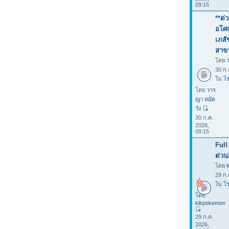
09:15
**ด่
อโศก
เภสั
สาขา
โดย
30 ก.
ใน
โร
โดย
วาร
ญา หมัด
วัง
30 ก.ค.
2026,
09:15
Full
ด่วน
โดย
29 ก.
ใน
โร
โดย
kikpokemon
29 ก.ค.
2026,