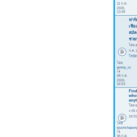
11 ก.ค.
2026,
13:49
ฟาร์
เชีย
สมัค
ช่วย
โดย
ก.ค. 
โรบัส
โดย
ammy_rx
08 ก.ค.
2026,
16:53
Find
who
anyt
โดย
» 05 
18:3
โดย
touchchapon
05 ก.ค.