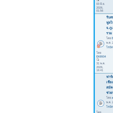
03 มิ.ย.
2026,
01:56
รับส
ฟูลไ
จ.ภู
รวม 
โดย
พ.ค. 
โรบัส
โดย
EK8934
31 พ.ค.
2026,
16:41
ฟาร์
เชีย
สมัค
ช่ว
โดย
พ.ค. 
โรบัส
โดย