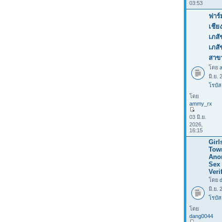
03:53
ฟาร์
เชีย
เภสั
เภส
สาข
โดย
มิ.ย.
โรบัส
โดย
ammy_rx
03 มิ.ย.
2026,
16:15
Girl
Tow
Ano
Sex 
Veri
โดย
มิ.ย.
โรบัส
โดย
dang0044