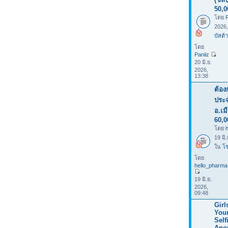
50,0
โดย
P
2026
บัสต้า
โดย
Paniiz
20 มิ.ย.
2026,
13:38
ต้อง
ประจ
อ.เม
60,0
โดย
19 มิ
ใน
โร
โดย
hello_pharma
19 มิ.ย.
2026,
09:48
Girl
You
Selfi
Ano