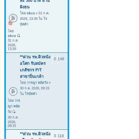
ละ 300 บาท ย่าน
ฝังธน
โดย
sikca
» 31 ก.ค.
2026, 13:39 ใน
โร
บัสต้า
โดย
sikca
31 ก.ค.
2026,
13:39
**ด่วน รพ.ผิวหนัง
0
146
อโศก รับสมัคร
เภสัชกร P/T
สาขาปิ่นเกล้า
โดย
วารญา หมัดวัง
»
30 ก.ค. 2026, 09:15
ใน
โรบัสต้า
โดย
วาร
ญา หมัด
วัง
30 ก.ค.
2026,
09:15
**ด่วน รพ.ผิวหนัง
0
118