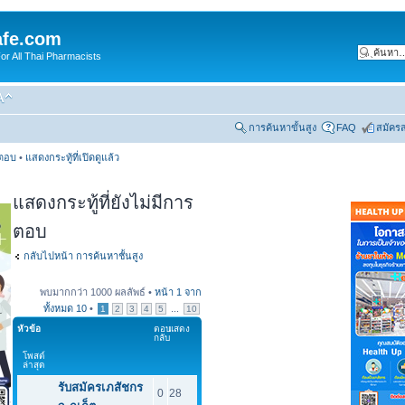
fe.com
 All Thai Pharmacists
การค้นหาขั้นสูง
FAQ
สมัคร
รตอบ
•
แสดงกระทู้ที่เปิดดูแล้ว
แสดงกระทู้ที่ยังไม่มีการ
ตอบ
กลับไปหน้า การค้นหาชั้นสูง
พบมากกว่า 1000 ผลลัพธ์ •
หน้า
1
จาก
ทั้งหมด
10
•
...
1
2
3
4
5
10
หัวข้อ
ตอบ
แสดง
กลับ
โพสต์
ล่าสุด
รับสมัครเภสัชกร
0
28