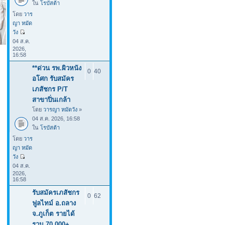
ใน
โรบัสต้า
โดย
วาร
ญา หมัด
วัง
04 ส.ค.
2026,
16:58
**ด่วน รพ.ผิวหนัง
0
40
อโศก รับสมัคร
เภสัชกร P/T
สาขาปิ่นเกล้า
โดย
วารญา หมัดวัง
»
04 ส.ค. 2026, 16:58
ใน
โรบัสต้า
โดย
วาร
ญา หมัด
วัง
04 ส.ค.
2026,
16:58
รับสมัครเภสัชกร
0
62
ฟูลไทม์ อ.ถลาง
จ.ภูเก็ต รายได้
รวม 70,000+