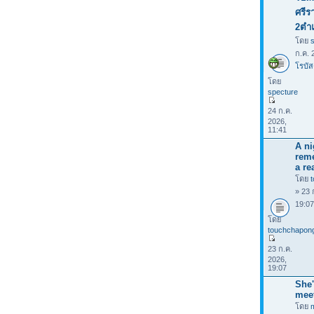
ศรีร
2ตำ
โดย
ก.ค. 
โรบัส
โดย
specture
24 ก.ค.
2026,
11:41
A ni
rem
a rea
โดย
» 23 
19:0
โดย
touchchapon
23 ก.ค.
2026,
19:07
She'
mee
โดย