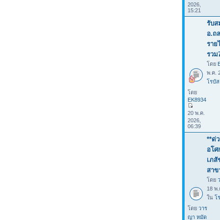
2026,
15:21
รับส
อ.ถล
รายไ
รวม
โดย
พ.ค. 
โรบัส
โดย
EK8934
20 พ.ค.
2026,
06:39
**ด่
อโศก
เภสั
สาข
โดย
18 พ.
ใน
โร
โดย
วาร
ญา หมัด