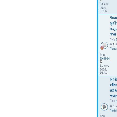
03 มิ.ย.
2026,
01:56
รับส
ฟูลไ
จ.ภู
รวม 
โดย
พ.ค. 
โรบัส
โดย
EK8934
31 พ.ค.
2026,
16:41
ฟาร์
เชีย
สมัค
ช่ว
โดย
พ.ค. 
โรบัส
โดย