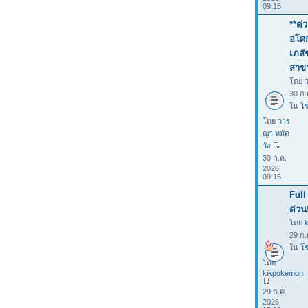
09:15
**ด่
อโศก
เภสั
สาขา
โดย
30 ก.
ใน
โร
โดย
วาร
ญา หมัด
วัง
30 ก.ค.
2026,
09:15
Full
ด่วน
โดย
29 ก.
ใน
โร
โดย
kikpokemon
29 ก.ค.
2026,