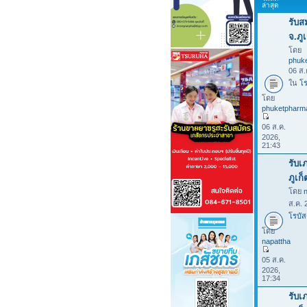
ล่าสุด
รับส
จ.ภูเ
โดย
phuk
06 ส.
ใน
โร
โดย
phuketpharm
06 ส.ค.
2026,
21:43
รับเ
ภูเก
โดย
ส.ค. 
โรบัส
โดย
napattha
05 ส.ค.
2026,
17:34
รับเ