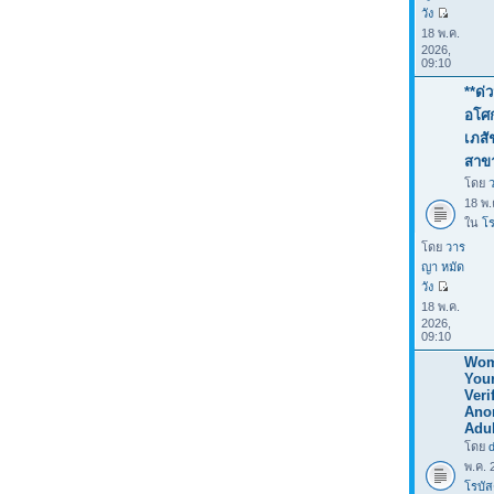
วัง
18 พ.ค.
2026,
09:10
**ด่
อโศก
เภสั
สาข
โดย
18 พ.
ใน
โร
โดย
วาร
ญา หมัด
วัง
18 พ.ค.
2026,
09:10
Wom
You
Verif
Ano
Adul
โดย
พ.ค. 
โรบัส