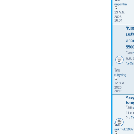
napattha
13 ก.ค.
2026,
16:34
รับส
เภสั
อ่าว
550
โดย
ก.ค. 
โรบัส
โดย
rubydog
12 ก.ค.
2026,
20:15
Sexy
toni
โดย
11 ก.
ใน
โร
โดย
sekmulti1987