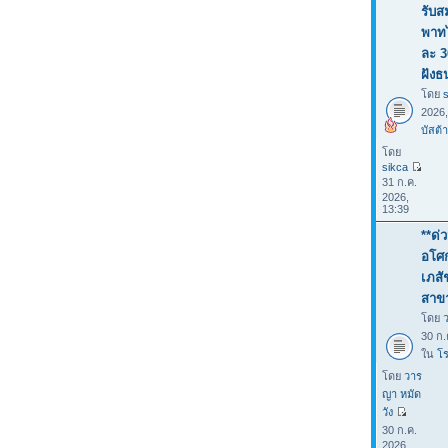
รับส
พาทไ
ละ 3
ฝังธ
โดย
2026
บัสต้า
โดย
sikca
31 ก.ค.
2026,
13:39
**ด่
อโศก
เภสั
สาขา
โดย
30 ก.
ใน
โร
โดย
วาร
ญา หมัด
วัง
30 ก.ค.
2026,