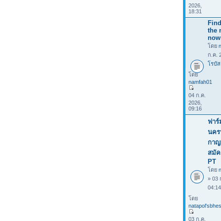
2026,
18:31
Find
the 
now
โดย
ก.ค. 
โรบัส
โดย
namfah01
04 ก.ค.
2026,
09:16
ฟาร์
นคร
กาญจ
สมัค
PT
โดย
n
» 03 
04:1
โดย
natapol'sbhes
03 ก.ค.