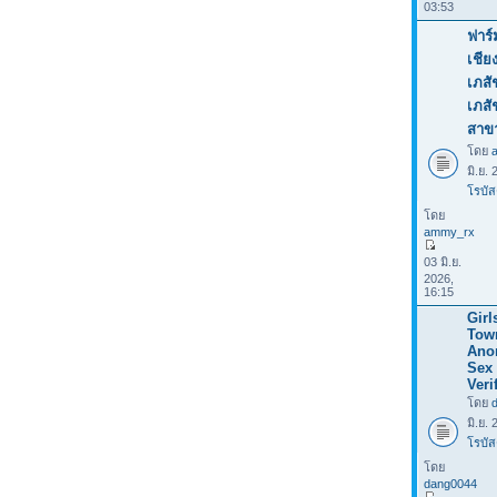
03:53
ฟาร์
เชีย
เภสั
เภส
สาข
โดย
มิ.ย.
โรบัส
โดย
ammy_rx
03 มิ.ย.
2026,
16:15
Girl
Tow
Ano
Sex 
Veri
โดย
มิ.ย.
โรบัส
โดย
dang0044