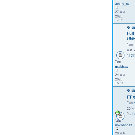
ammy_rx
27 พ.ค.
2026,
17:06
รับส
Full
เชิง
โดย
พ.ค. 
โรบัส
โดย
maikhaw
24 พ.ค.
2026,
15:57
รับส
FT จ
โดย
20 พ.
ใน
โร
โดย
nokwann13
20 พ.ค.