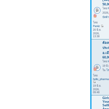
50,0
โดย
P
2026
บัสต้า
โดย
Paniiz
20 มิ.ย.
2026,
13:38
ต้อง
ประจ
อ.เม
60,0
โดย
19 มิ
ใน
โร
โดย
hello_pharma
19 มิ.ย.
2026,
09:48
Girl
You
Selfi
Ano