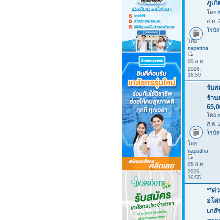
ภูเก
โดย
ส.ค. 
โรบัส
โดย
napattha
05 ส.ค.
2026,
16:59
รับส
ร้าน
65,
โดย
ส.ค. 
โรบัส
โดย
napattha
05 ส.ค.
2026,
16:55
**ด่
อโศก
เภสั