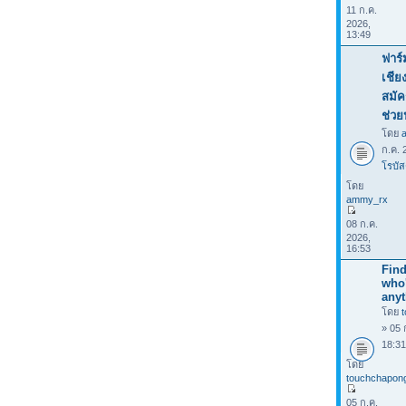
11 ก.ค.
2026,
13:49
ฟาร์
เชีย
สมัค
ช่วย
โดย
ก.ค. 
โรบัส
โดย
ammy_rx
08 ก.ค.
2026,
16:53
Find
who
anyt
โดย
» 05 
18:3
โดย
touchchapon
05 ก.ค.