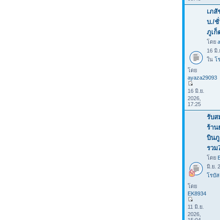
เภสั
บ./ช
ภูเก็
โดย
16 มิ
ใน
โร
โดย
ayaza29093
16 มิ.ย.
2026,
17:25
รับส
ร้าน
บินภ
รวม
โดย
มิ.ย.
โรบัส
โดย
EK8934
11 มิ.ย.
2026,