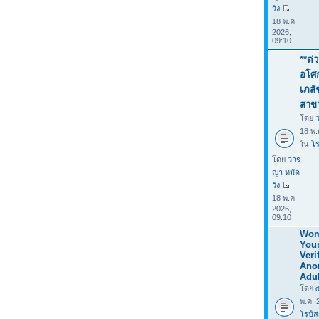
วัง
18 พ.ค.
2026,
09:10
**ด่
อโศก
เภสั
สาข
โดย
18 พ.
ใน
โร
โดย
วาร
ญา หมัด
วัง
18 พ.ค.
2026,
09:10
Wom
You
Verif
Ano
Adul
โดย
พ.ค. 
โรบัส