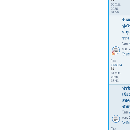
03 มิ.ย.
2026,
01:56
รับส
ฟูลไ
จ.ภู
รวม 
โดย
พ.ค. 
โรบัส
โดย
EK8934
31 พ.ค.
2026,
16:41
ฟาร์
เชีย
สมัค
ช่ว
โดย
พ.ค. 
โรบัส
โดย