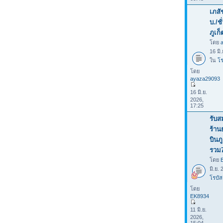
เภสั
บ./ช
ภูเก็
โดย
16 มิ
ใน
โร
โดย
ayaza29093
16 มิ.ย.
2026,
17:25
รับส
ร้าน
บินภ
รวม
โดย
มิ.ย.
โรบัส
โดย
EK8934
11 มิ.ย.
2026,