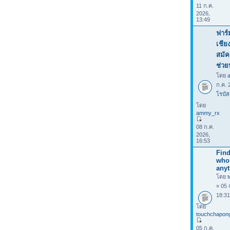
11 ก.ค.
2026,
13:49
ฟาร์
เชีย
สมัค
ช่วย
โดย
ก.ค. 
โรบัส
โดย
ammy_rx
08 ก.ค.
2026,
16:53
Find
who
anyt
โดย
» 05 
18:3
โดย
touchchapon
05 ก.ค.