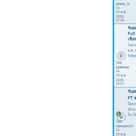
ammy_rx
27 พ.ค.
2026,
17:06
รับส
Full
เชิง
โดย
พ.ค. 
โรบัส
โดย
maikhaw
24 พ.ค.
2026,
15:57
รับส
FT จ
โดย
20 พ.
ใน
โร
โดย
nokwann13
20 พ.ค.