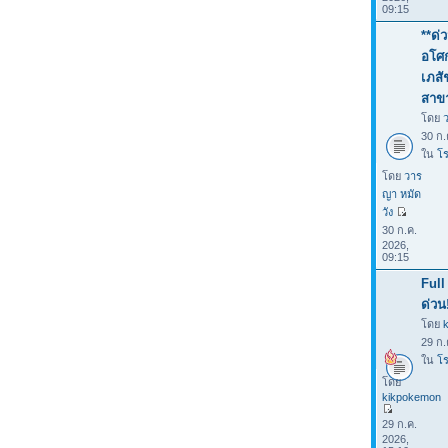
09:15
**ด่
อโศก
เภสั
สาขา
โดย
30 ก.
ใน
โร
โดย
วาร
ญา หมัด
วัง
30 ก.ค.
2026,
09:15
Full
ด่วน
โดย
29 ก.
ใน
โร
โดย
kikpokemon
29 ก.ค.
2026,