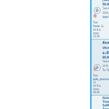
50,0
โดย
P
2026
บัสต้า
โดย
Paniiz
20 มิ.ย.
2026,
13:38
ต้อง
ประจ
อ.เม
60,0
โดย
19 มิ
ใน
โร
โดย
hello_pharma
19 มิ.ย.
2026,
09:48
Girl
You
Selfi
Ano