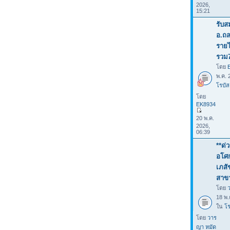
2026,
15:21
รับส
อ.ถล
รายไ
รวม
โดย
พ.ค. 
โรบัส
โดย
EK8934
20 พ.ค.
2026,
06:39
**ด่
อโศก
เภสั
สาข
โดย
18 พ.
ใน
โร
โดย
วาร
ญา หมัด