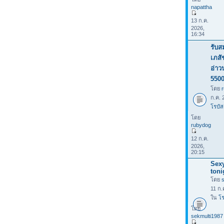
napattha
13 ก.ค.
2026,
16:34
รับส
เภสั
อ่าว
550
โดย
ก.ค. 
โรบัส
โดย
rubydog
12 ก.ค.
2026,
20:15
Sexy
toni
โดย
11 ก.
ใน
โร
โดย
sekmulti1987