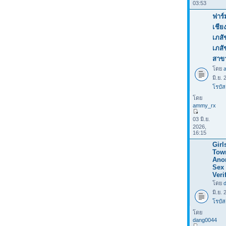
03:53
ฟาร์
เชีย
เภสั
เภส
สาข
โดย
มิ.ย.
โรบัส
โดย
ammy_rx
03 มิ.ย.
2026,
16:15
Girl
Tow
Ano
Sex 
Veri
โดย
มิ.ย.
โรบัส
โดย
dang0044