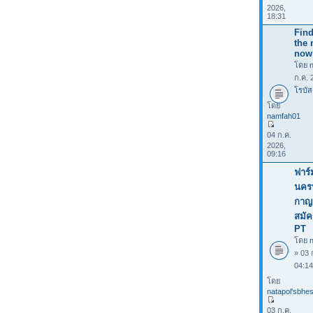
2026,
18:31
Find
the 
now
โดย
ก.ค. 
โรบัส
โดย
namfah01
04 ก.ค.
2026,
09:16
ฟาร์
นคร
กาญจ
สมัค
PT
โดย
n
» 03 
04:1
โดย
natapol'sbhes
03 ก.ค.