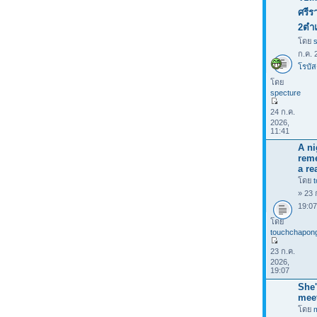
ศรีร
2ตำ
โดย
ก.ค. 
โรบัส
โดย
specture
24 ก.ค.
2026,
11:41
A ni
rem
a rea
โดย
» 23 
19:0
โดย
touchchapon
23 ก.ค.
2026,
19:07
She'
mee
โดย