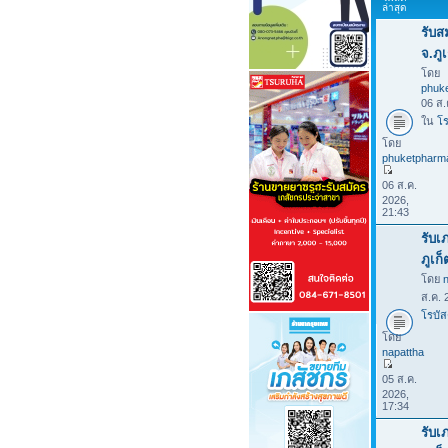
ล่าสุด
รับส
จ.ภูเ
โดย
phuk
06 ส.
ใน
โร
โดย
phuketpharm
06 ส.ค.
2026,
21:43
รับเ
ภูเก
โดย
ส.ค. 
โรบัส
โดย
napattha
05 ส.ค.
2026,
17:34
รับเ