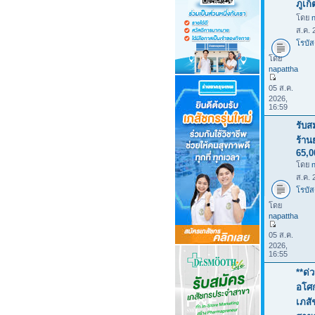
ภูเก
โดย
ส.ค. 
โรบัส
โดย
napattha
05 ส.ค.
2026,
16:59
รับส
ร้าน
65,
โดย
ส.ค. 
โรบัส
โดย
napattha
05 ส.ค.
2026,
16:55
**ด่
อโศก
เภสั