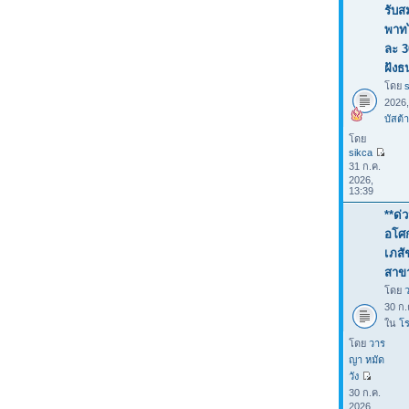
รับส
พาทไ
ละ 3
ฝังธ
โดย
2026
บัสต้า
โดย
sikca
31 ก.ค.
2026,
13:39
**ด่
อโศก
เภสั
สาขา
โดย
30 ก.
ใน
โร
โดย
วาร
ญา หมัด
วัง
30 ก.ค.
2026,