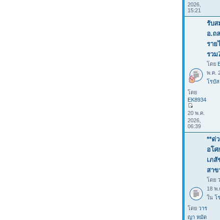
2026,
15:21
รับส
อ.ถล
รายไ
รวม
โดย
พ.ค. 
โรบัส
โดย
EK8934
20 พ.ค.
2026,
06:39
**ด่
อโศก
เภสั
สาข
โดย
18 พ.
ใน
โร
โดย
วาร
ญา หมัด