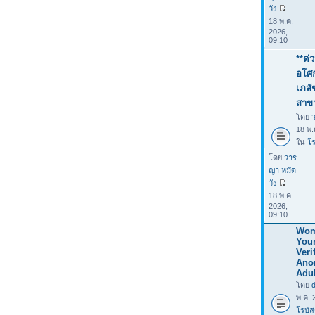
วัง
18 พ.ค.
2026,
09:10
**ด่
อโศก
เภสั
สาข
โดย
18 พ.
ใน
โร
โดย
วาร
ญา หมัด
วัง
18 พ.ค.
2026,
09:10
Wom
You
Verif
Ano
Adul
โดย
พ.ค. 
โรบัส