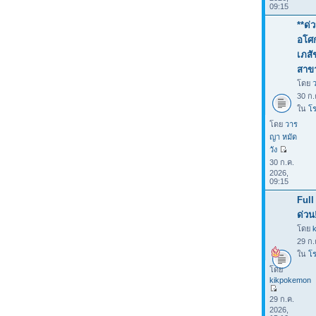
09:15
**ด่
อโศก
เภสั
สาขา
โดย
30 ก.
ใน
โร
โดย
วาร
ญา หมัด
วัง
30 ก.ค.
2026,
09:15
Full
ด่วน
โดย
29 ก.
ใน
โร
โดย
kikpokemon
29 ก.ค.
2026,