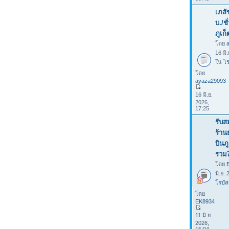
เภสั
บ./ช
ภูเก็
โดย
16 มิ
ใน
โร
โดย
ayaza29093
16 มิ.ย.
2026,
17:25
รับส
ร้าน
บินภ
รวม
โดย
มิ.ย.
โรบัส
โดย
EK8934
11 มิ.ย.
2026,