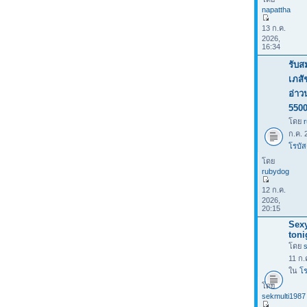
napattha
13 ก.ค.
2026,
16:34
รับส
เภสั
อ่าว
550
โดย
ก.ค. 
โรบัส
โดย
rubydog
12 ก.ค.
2026,
20:15
Sexy
toni
โดย
11 ก.
ใน
โร
โดย
sekmulti1987