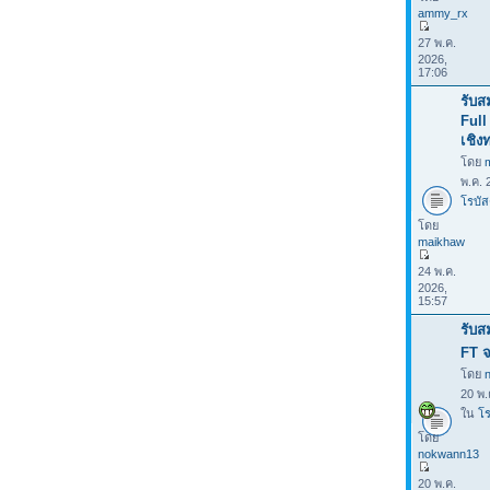
ammy_rx
27 พ.ค.
2026,
17:06
รับส
Full
เชิง
โดย
พ.ค. 
โรบัส
โดย
maikhaw
24 พ.ค.
2026,
15:57
รับส
FT จ
โดย
20 พ.
ใน
โร
โดย
nokwann13
20 พ.ค.