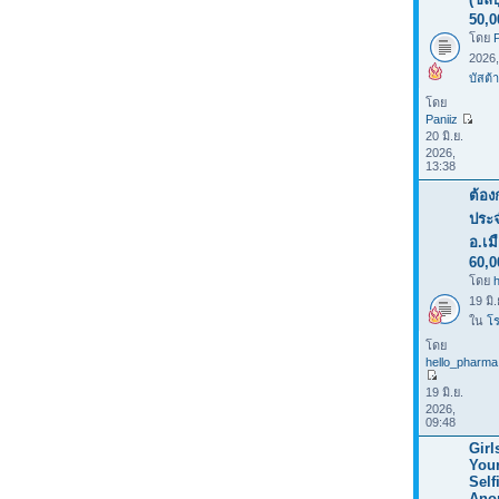
50,0
โดย
P
2026
บัสต้า
โดย
Paniiz
20 มิ.ย.
2026,
13:38
ต้อง
ประจ
อ.เม
60,0
โดย
19 มิ
ใน
โร
โดย
hello_pharma
19 มิ.ย.
2026,
09:48
Girl
You
Selfi
Ano