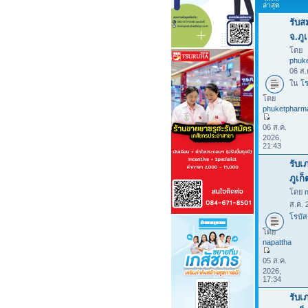
ล่าสุด
รับส
จ.ภูเ
โดย
phuk
06 ส.
ใน
โร
โดย
phuketpharm
06 ส.ค.
2026,
21:43
รับเ
ภูเก
โดย
ส.ค. 
โรบัส
โดย
napattha
05 ส.ค.
2026,
17:34
รับเ