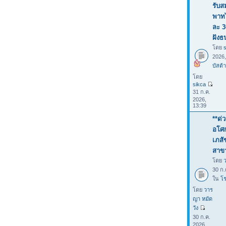
รับส
พาทไ
ละ 3
ฝังธ
โดย
2026
บัสต้า
โดย
sikca
31 ก.ค.
2026,
13:39
**ด่
อโศก
เภสั
สาขา
โดย
30 ก.
ใน
โร
โดย
วาร
ญา หมัด
วัง
30 ก.ค.
2026,