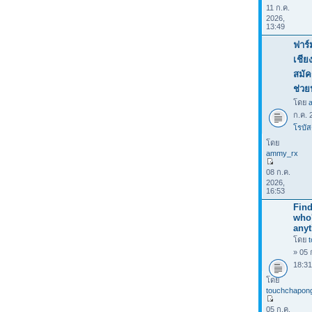
11 ก.ค.
2026,
13:49
ฟาร์
เชีย
สมัค
ช่วย
โดย
ก.ค. 
โรบัส
โดย
ammy_rx
08 ก.ค.
2026,
16:53
Find
who
anyt
โดย
» 05 
18:3
โดย
touchchapon
05 ก.ค.