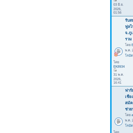
03 มิ.ย.
2026,
01:56
รับส
ฟูลไ
จ.ภู
รวม 
โดย
พ.ค. 
โรบัส
โดย
EK8934
31 พ.ค.
2026,
16:41
ฟาร์
เชีย
สมัค
ช่ว
โดย
พ.ค. 
โรบัส
โดย