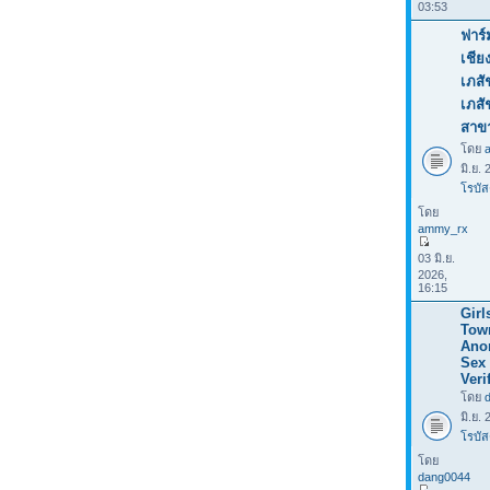
03:53
ฟาร์
เชีย
เภสั
เภส
สาข
โดย
มิ.ย.
โรบัส
โดย
ammy_rx
03 มิ.ย.
2026,
16:15
Girl
Tow
Ano
Sex 
Veri
โดย
มิ.ย.
โรบัส
โดย
dang0044