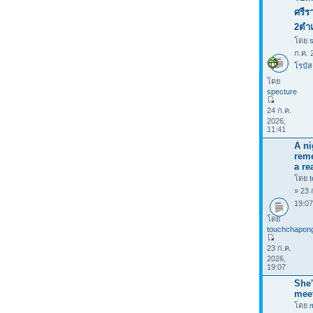
ศรีร
2ตำ
โดย
ก.ค. 
โรบัส
โดย
specture
24 ก.ค.
2026,
11:41
A ni
rem
a rea
โดย
» 23 
19:0
โดย
touchchapon
23 ก.ค.
2026,
19:07
She'
mee
โดย