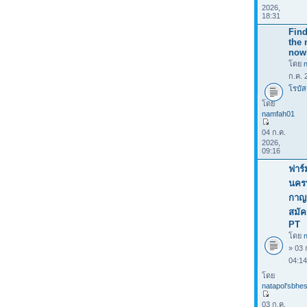
2026,
18:31
Find
the 
now
โดย
ก.ค. 
โรบัส
โดย
namfah01
04 ก.ค.
2026,
09:16
ฟาร์
นคร
กาญจ
สมัค
PT
โดย
n
» 03 
04:1
โดย
natapol'sbhes
03 ก.ค.