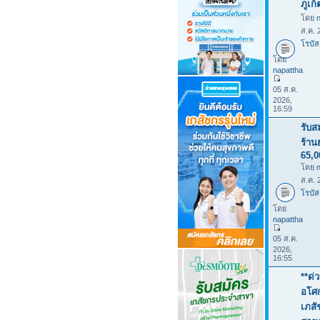
ภูเก
โดย
ส.ค. 
โรบัส
โดย
napattha
05 ส.ค.
2026,
16:59
รับส
ร้าน
65,
โดย
ส.ค. 
โรบัส
โดย
napattha
05 ส.ค.
2026,
16:55
**ด่
อโศก
เภสั