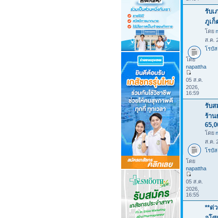
รับเ
ภูเก
โดย
ส.ค. 
โรบัส
โดย
napattha
05 ส.ค.
2026,
16:59
รับส
ร้าน
65,
โดย
ส.ค. 
โรบัส
โดย
napattha
05 ส.ค.
2026,
16:55
**ด่
อโศก