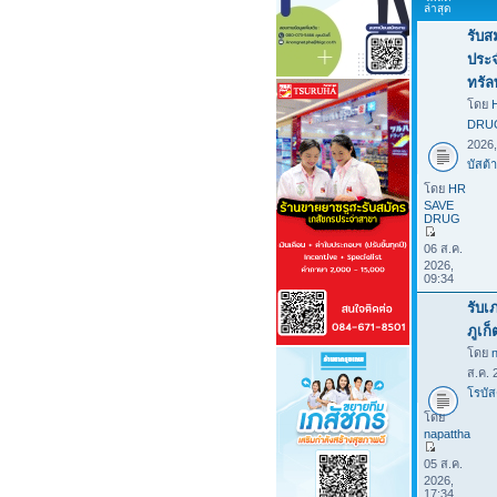
ล่าสุด
รับส
ประจ
ทรัล
โดย
DRU
2026
บัสต้า
โดย
HR
SAVE
DRUG
06 ส.ค.
2026,
09:34
รับเ
ภูเก
โดย
ส.ค. 
โรบัส
โดย
napattha
05 ส.ค.
2026,
17:34