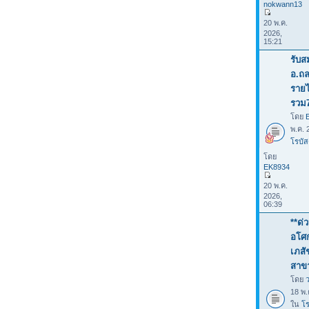
nokwann13
20 พ.ค.
2026,
15:21
รับส
อ.ถล
รายไ
รวม
โดย
พ.ค. 
โรบัส
โดย
EK8934
20 พ.ค.
2026,
06:39
**ด่
อโศก
เภสั
สาข
โดย
18 พ.
ใน
โร