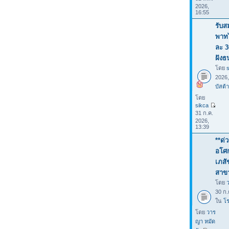
2026,
16:55
รับส
พาทไ
ละ 3
ฝังธ
โดย
2026
บัสต้า
โดย
sikca
31 ก.ค.
2026,
13:39
**ด่
อโศก
เภสั
สาขา
โดย
30 ก.
ใน
โร
โดย
วาร
ญา หมัด