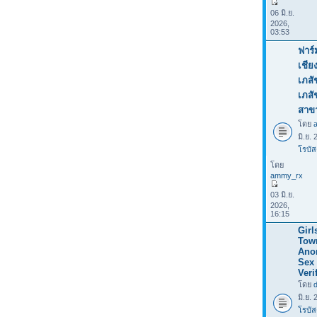
06 มิ.ย.
2026,
03:53
ฟาร์
เชีย
เภสั
เภส
สาข
โดย
มิ.ย.
โรบัส
โดย
ammy_rx
03 มิ.ย.
2026,
16:15
Girl
Tow
Ano
Sex 
Veri
โดย
มิ.ย.
โรบัส