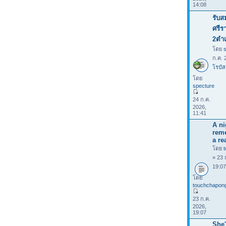
14:08
รับส
ศรีร
2ตำ
โดย
ก.ค. 
โรบัส
โดย
specture
24 ก.ค.
2026,
11:41
A ni
rem
a rea
โดย
» 23 
19:0
โดย
touchchapon
23 ก.ค.
2026,
19:07
She'