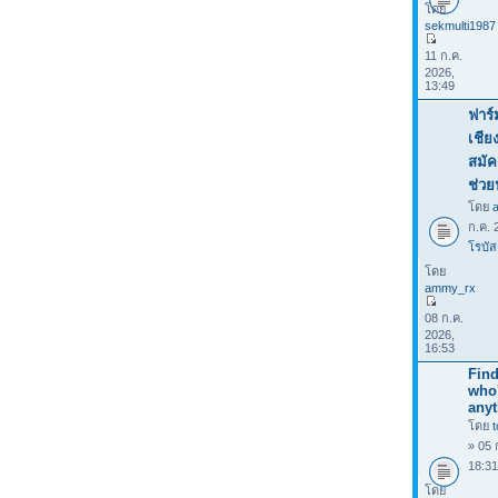
โดย
sekmulti1987
11 ก.ค.
2026,
13:49
ฟาร์
เชีย
สมัค
ช่วย
โดย
ก.ค. 
โรบัส
โดย
ammy_rx
08 ก.ค.
2026,
16:53
Find
who
anyt
โดย
» 05 
18:3
โดย