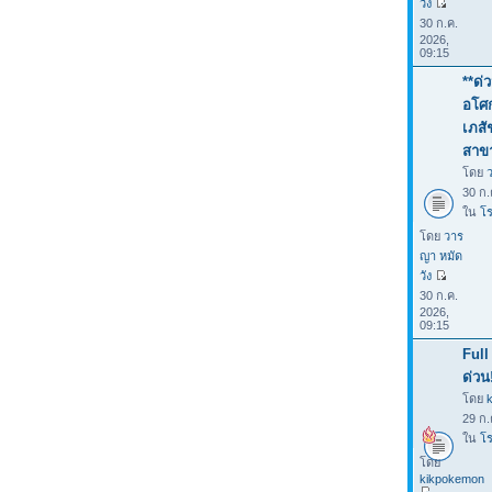
วัง
30 ก.ค.
2026,
09:15
**ด่
อโศก
เภสั
สาขา
โดย
30 ก.
ใน
โร
โดย
วาร
ญา หมัด
วัง
30 ก.ค.
2026,
09:15
Full
ด่วน
โดย
29 ก.
ใน
โร
โดย
kikpokemon