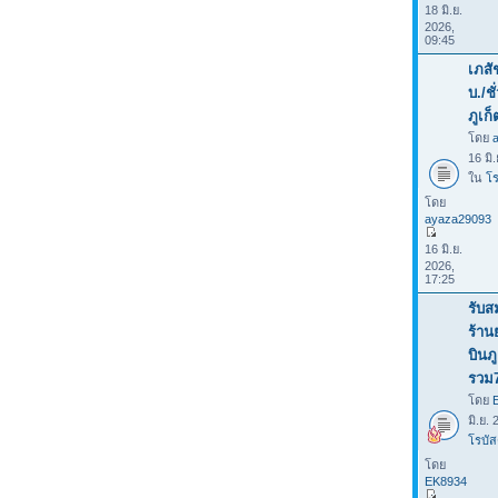
18 มิ.ย.
2026,
09:45
เภสั
บ./ช
ภูเก็
โดย
16 มิ
ใน
โร
โดย
ayaza29093
16 มิ.ย.
2026,
17:25
รับส
ร้าน
บินภ
รวม
โดย
มิ.ย.
โรบัส
โดย
EK8934