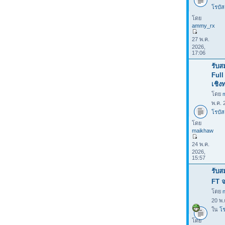
โรบัส
โดย
ammy_rx
27 พ.ค.
2026,
17:06
รับส
Full
เชิง
โดย
พ.ค. 
โรบัส
โดย
maikhaw
24 พ.ค.
2026,
15:57
รับส
FT จ
โดย
20 พ.
ใน
โร
โดย