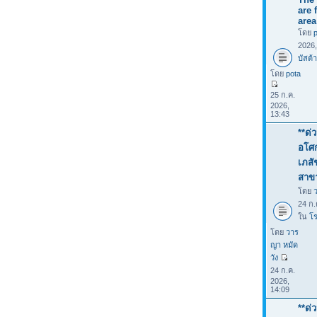
are 
area
โดย
2026
บัสต้า
โดย
pota
25 ก.ค.
2026,
13:43
**ด่
อโศก
เภสั
สาขา
โดย
24 ก.
ใน
โร
โดย
วาร
ญา หมัด
วัง
24 ก.ค.
2026,
14:09
**ด่