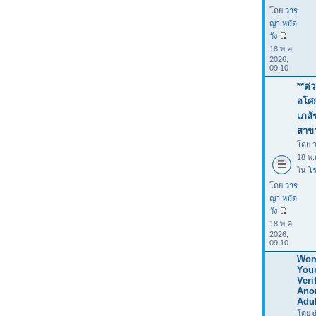
โดย
วาร
ญา หมัด
วัง
18 พ.ค.
2026,
09:10
**ด่
อโศก
เภสั
สาข
โดย
18 พ.
ใน
โร
โดย
วาร
ญา หมัด
วัง
18 พ.ค.
2026,
09:10
Wom
You
Verif
Ano
Adul
โดย