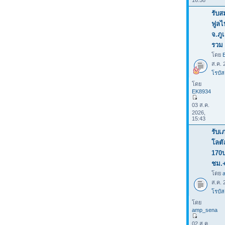
16:58
รับส
ฟูลไ
จ.ภู
รวม 
โดย
ส.ค. 
โรบัส
โดย
EK8934
03 ส.ค.
2026,
15:43
รับเ
โลต
170
ชม.
โดย
ส.ค. 
โรบัส
โดย
amp_sena
02 ส.ค.