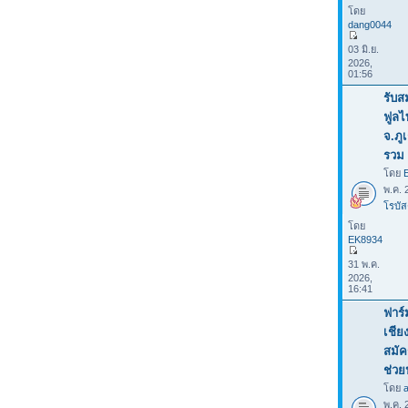
โดย
dang0044
03 มิ.ย.
2026,
01:56
รับส
ฟูลไ
จ.ภู
รวม 
โดย
พ.ค. 
โรบัส
โดย
EK8934
31 พ.ค.
2026,
16:41
ฟาร์
เชีย
สมัค
ช่ว
โดย
พ.ค. 