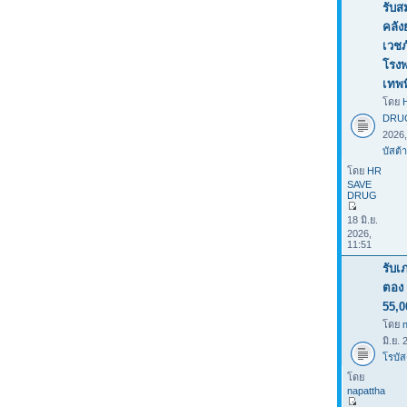
รับส
คลั
เวชภ
โรง
เทพ
โดย
DRU
2026
บัสต้า
โดย
HR
SAVE
DRUG
18 มิ.ย.
2026,
11:51
รับเ
ตอง 
55,0
โดย
มิ.ย.
โรบัส
โดย
napattha