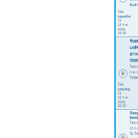
สินค้
โดย
napattha
13 ก.ค.
2026,
16:34
รับส
เภสั
อ่าว
550
โดย
ก.ค. 
โรบัส
โดย
rubydog
12 ก.ค.
2026,
20:15
Sexy
toni
โดย
11 ก.
ใน
โร