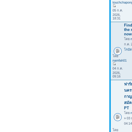
touchchapon
05 ก.ค.
2026,
18:31
Find
the 
now
โดย
ก.ค. 
โรบัส
โดย
namfah01
04 ก.ค.
2026,
09:16
ฟาร์
นคร
กาญจ
สมัค
PT
โดย
n
» 03 
04:1
โดย