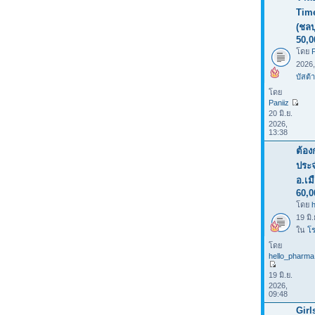
Tim
(ชลบ
50,0
โดย
P
2026
บัสต้า
โดย
Paniiz
20 มิ.ย.
2026,
13:38
ต้อง
ประจ
อ.เม
60,0
โดย
19 มิ
ใน
โร
โดย
hello_pharma
19 มิ.ย.
2026,
09:48
Girl