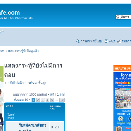
fe.com
 All Thai Pharmacists
การค้นหาขั้นสูง
FAQ
สมัคร
รตอบ
•
แสดงกระทู้ที่เปิดดูแล้ว
แสดงกระทู้ที่ยังไม่มีการ
ตอบ
กลับไปหน้า การค้นหาชั้นสูง
พบมากกว่า 1000 ผลลัพธ์ •
หน้า
1
จาก
ทั้งหมด
10
•
...
1
2
3
4
5
10
หัวข้อ
ตอบ
แสดง
กลับ
โพสต์
ล่าสุด
รับสมัครเภสัชกร
0
23