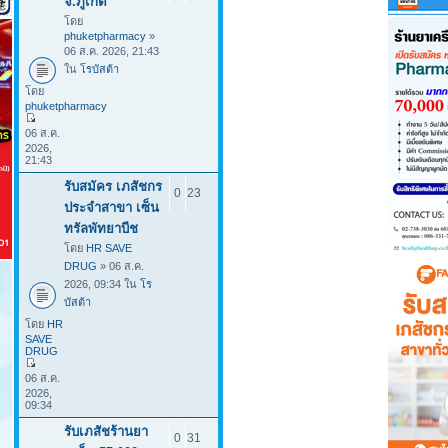
จ.ภูเก็ต
โดย
phuketpharmacy
»
06 ส.ค. 2026, 21:43
ใน
โรบัสต้า
โดย
phuketpharmacy
06 ส.ค.
2026,
21:43
รับสมัคร เภสัชกร
0
23
ประจําสาขา เซ็น
ทรัลพัทยาบีช
โดย
HR SAVE
DRUG
» 06 ส.ค.
2026, 09:34 ใน
โร
บัสต้า
โดย
HR
SAVE
DRUG
06 ส.ค.
2026,
09:34
รับเภสัชร้านยา
0
31