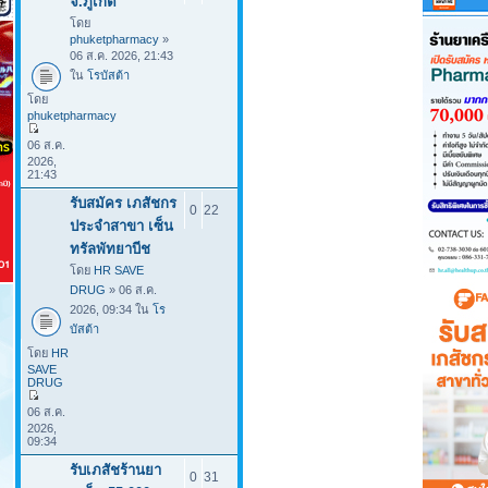
จ.ภูเก็ต
โดย
phuketpharmacy
»
06 ส.ค. 2026, 21:43
ใน
โรบัสต้า
โดย
phuketpharmacy
06 ส.ค.
2026,
21:43
รับสมัคร เภสัชกร
0
22
ประจําสาขา เซ็น
ทรัลพัทยาบีช
โดย
HR SAVE
DRUG
» 06 ส.ค.
2026, 09:34 ใน
โร
บัสต้า
โดย
HR
SAVE
DRUG
06 ส.ค.
2026,
09:34
รับเภสัชร้านยา
0
31