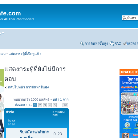
fe.com
 All Thai Pharmacists
การค้นหาขั้นสูง
FAQ
สมัคร
รตอบ
•
แสดงกระทู้ที่เปิดดูแล้ว
แสดงกระทู้ที่ยังไม่มีการ
ตอบ
กลับไปหน้า การค้นหาชั้นสูง
พบมากกว่า 1000 ผลลัพธ์ •
หน้า
1
จาก
ทั้งหมด
10
•
...
1
2
3
4
5
10
หัวข้อ
ตอบ
แสดง
กลับ
โพสต์
ล่าสุด
รับสมัครเภสัชกร
0
23