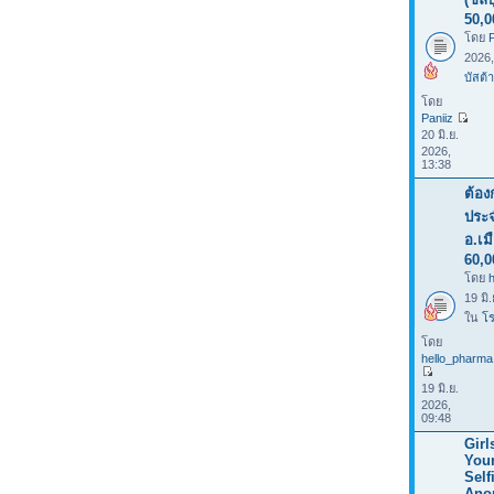
50,0
โดย
P
2026
บัสต้า
โดย
Paniiz
20 มิ.ย.
2026,
13:38
ต้อง
ประจ
อ.เม
60,0
โดย
19 มิ
ใน
โร
โดย
hello_pharma
19 มิ.ย.
2026,
09:48
Girl
You
Selfi
Ano