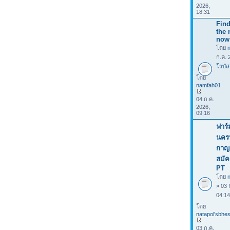
2026,
18:31
Find
the 
now
โดย
ก.ค. 
โรบัส
โดย
namfah01
04 ก.ค.
2026,
09:16
ฟาร์
นคร
กาญจ
สมัค
PT
โดย
n
» 03 
04:1
โดย
natapol'sbhes
03 ก.ค.