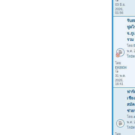
03 มิ.ย.
2026,
01:56
รับส
ฟูลไ
จ.ภู
รวม 
โดย
พ.ค. 
โรบัส
โดย
EK8934
31 พ.ค.
2026,
16:41
ฟาร์
เชีย
สมัค
ช่ว
โดย
พ.ค. 
โรบัส
โดย