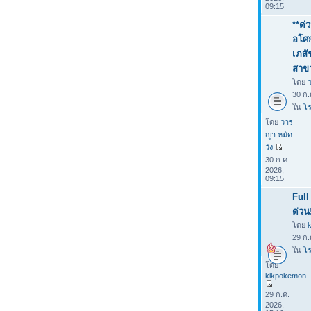
09:15
**ด่
อโศก
เภสั
สาขา
โดย
30 ก.
ใน
โร
โดย
วาร
ญา หมัด
วัง
30 ก.ค.
2026,
09:15
Full
ด่วน
โดย
29 ก.
ใน
โร
โดย
kikpokemon
29 ก.ค.
2026,