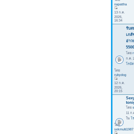
napattha
13 ก.ค.
2026,
16:34
รับส
เภสั
อ่าว
550
โดย
ก.ค. 
โรบัส
โดย
rubydog
12 ก.ค.
2026,
20:15
Sexy
toni
โดย
11 ก.
ใน
โร
โดย
sekmulti1987