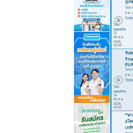
ภูเก
โดย
ส.ค. 
โรบัส
โดย
napattha
05 ส.ค.
2026,
16:59
รับส
ร้าน
65,
โดย
ส.ค. 
โรบัส
โดย
napattha
05 ส.ค.
2026,
16:55
**ด่
อโศก
เภสั