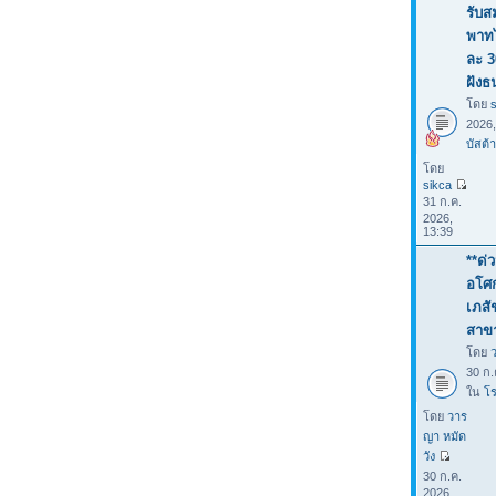
รับส
พาทไ
ละ 3
ฝังธ
โดย
2026
บัสต้า
โดย
sikca
31 ก.ค.
2026,
13:39
**ด่
อโศก
เภสั
สาขา
โดย
30 ก.
ใน
โร
โดย
วาร
ญา หมัด
วัง
30 ก.ค.
2026,