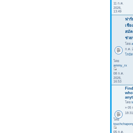
11 ก.ค.
2026,
13:49
ฟาร์
เชีย
สมัค
ช่วย
โดย
ก.ค. 
โรบัส
โดย
ammy_rx
08 ก.ค.
2026,
16:53
Find
who
anyt
โดย
» 05 
18:3
โดย
touchchapon
05 ก.ค.