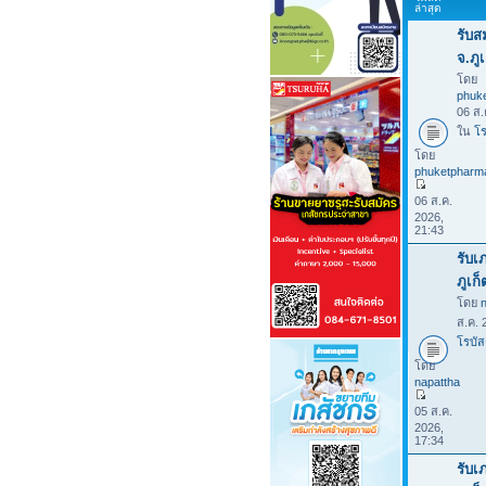
ล่าสุด
รับส
จ.ภูเ
โดย
phuk
06 ส.
ใน
โร
โดย
phuketpharm
06 ส.ค.
2026,
21:43
รับเ
ภูเก
โดย
ส.ค. 
โรบัส
โดย
napattha
05 ส.ค.
2026,
17:34
รับเ