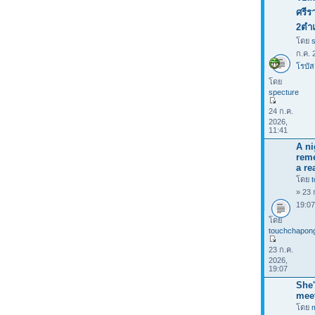
ศรีร
2ตำ
โดย
ก.ค. 
โรบัส
โดย
specture
24 ก.ค.
2026,
11:41
A ni
rem
a rea
โดย
» 23 
19:0
โดย
touchchapon
23 ก.ค.
2026,
19:07
She'
mee
โดย