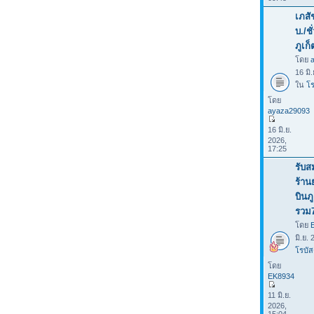
เภสั
บ./ช
ภูเก็
โดย
16 มิ
ใน
โร
โดย
ayaza29093
16 มิ.ย.
2026,
17:25
รับส
ร้าน
บินภ
รวม
โดย
มิ.ย.
โรบัส
โดย
EK8934
11 มิ.ย.
2026,