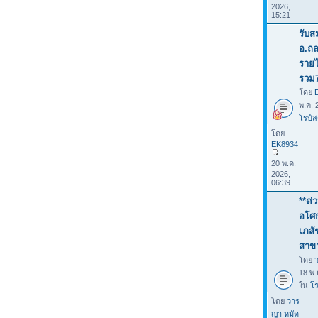
2026,
15:21
รับส
อ.ถล
รายไ
รวม
โดย
พ.ค. 
โรบัส
โดย
EK8934
20 พ.ค.
2026,
06:39
**ด่
อโศก
เภสั
สาข
โดย
18 พ.
ใน
โร
โดย
วาร
ญา หมัด