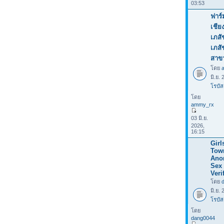
03:53
ฟาร์
เชีย
เภสั
เภส
สาข
โดย
มิ.ย.
โรบัส
โดย
ammy_rx
03 มิ.ย.
2026,
16:15
Girl
Tow
Ano
Sex 
Veri
โดย
มิ.ย.
โรบัส
โดย
dang0044