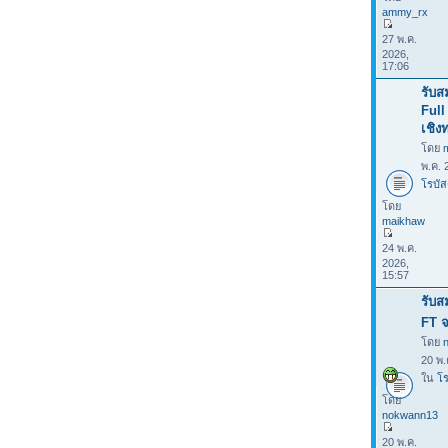
ammy_rx
27 พ.ค.
2026,
17:06
รับส
Full
เชิง
โดย
พ.ค. 
โรบัส
โดย
maikhaw
24 พ.ค.
2026,
15:57
รับส
FT จ
โดย
20 พ.
ใน
โร
โดย
nokwann13
20 พ.ค.