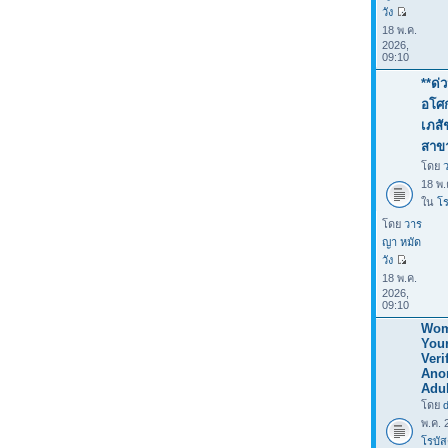
วัง
18 พ.ค.
2026,
09:10
**ด่
อโศก
เภสั
สาข
โดย
18 พ.
ใน
โร
โดย
วาร
ญา หมัด
วัง
18 พ.ค.
2026,
09:10
Wom
You
Verif
Ano
Adul
โดย
พ.ค. 
โรบัส