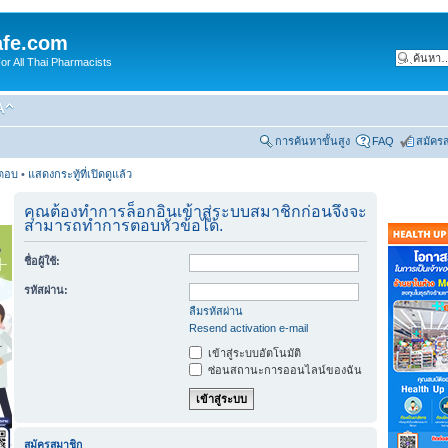
fe.com
 All Thai Pharmacists
การค้นหาขั้นสูง
FAQ
สมัคร
รตอบ
•
แสดงกระทู้ที่เปิดดูแล้ว
คุณต้องทำการล็อกอินเข้าสู่ระบบสมาชิกก่อนจึงจะ
สามารถทำการตอบหัวข้อได้.
ชื่อผู้ใช้:
รหัสผ่าน:
ลืมรหัสผ่าน
Resend activation e-mail
เข้าสู่ระบบอัตโนมัติ
ซ่อนสถานะการออนไลน์ของฉัน
สมัครสมาชิก