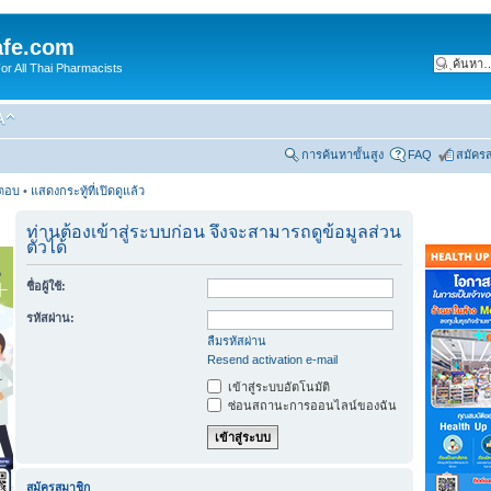
fe.com
 All Thai Pharmacists
การค้นหาขั้นสูง
FAQ
สมัคร
รตอบ
•
แสดงกระทู้ที่เปิดดูแล้ว
ท่านต้องเข้าสู่ระบบก่อน จึงจะสามารถดูข้อมูลส่วน
ตัวได้
ชื่อผู้ใช้:
รหัสผ่าน:
ลืมรหัสผ่าน
Resend activation e-mail
เข้าสู่ระบบอัตโนมัติ
ซ่อนสถานะการออนไลน์ของฉัน
สมัครสมาชิก