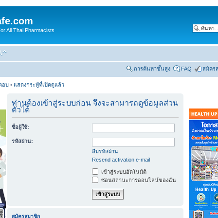
fe.com
 All Thai Pharmacists
การค้นหาขั้นสูง
FAQ
สมัคร
รตอบ
•
แสดงกระทู้ที่เปิดดูแล้ว
ท่านต้องเข้าสู่ระบบก่อน จึงจะสามารถดูข้อมูลส่วน
ตัวได้
ชื่อผู้ใช้:
รหัสผ่าน:
ลืมรหัสผ่าน
Resend activation e-mail
เข้าสู่ระบบอัตโนมัติ
ซ่อนสถานะการออนไลน์ของฉัน
สมัครสมาชิก