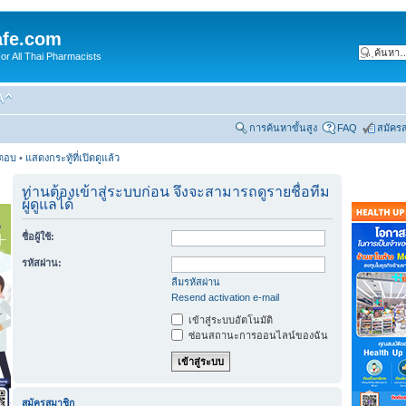
fe.com
 All Thai Pharmacists
การค้นหาขั้นสูง
FAQ
สมัคร
รตอบ
•
แสดงกระทู้ที่เปิดดูแล้ว
ท่านต้องเข้าสู่ระบบก่อน จึงจะสามารถดูรายชื่อทีม
ผู้ดูแลได้
ชื่อผู้ใช้:
รหัสผ่าน:
ลืมรหัสผ่าน
Resend activation e-mail
เข้าสู่ระบบอัตโนมัติ
ซ่อนสถานะการออนไลน์ของฉัน
สมัครสมาชิก