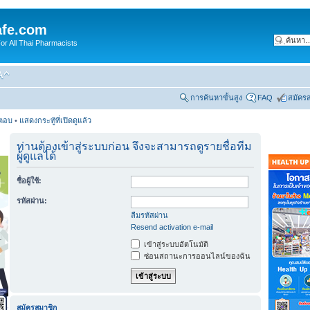
fe.com
 All Thai Pharmacists
การค้นหาขั้นสูง
FAQ
สมัคร
รตอบ
•
แสดงกระทู้ที่เปิดดูแล้ว
ท่านต้องเข้าสู่ระบบก่อน จึงจะสามารถดูรายชื่อทีม
ผู้ดูแลได้
ชื่อผู้ใช้:
รหัสผ่าน:
ลืมรหัสผ่าน
Resend activation e-mail
เข้าสู่ระบบอัตโนมัติ
ซ่อนสถานะการออนไลน์ของฉัน
สมัครสมาชิก