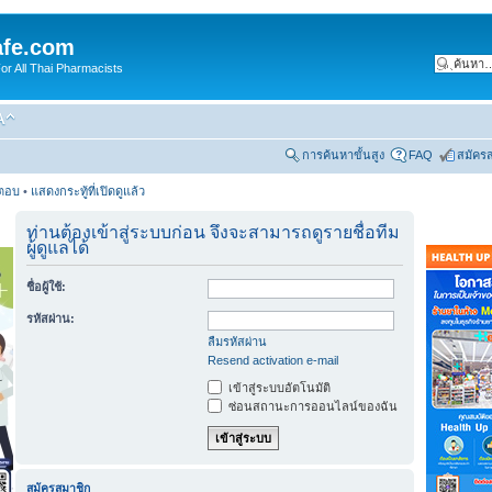
fe.com
 All Thai Pharmacists
การค้นหาขั้นสูง
FAQ
สมัคร
รตอบ
•
แสดงกระทู้ที่เปิดดูแล้ว
ท่านต้องเข้าสู่ระบบก่อน จึงจะสามารถดูรายชื่อทีม
ผู้ดูแลได้
ชื่อผู้ใช้:
รหัสผ่าน:
ลืมรหัสผ่าน
Resend activation e-mail
เข้าสู่ระบบอัตโนมัติ
ซ่อนสถานะการออนไลน์ของฉัน
สมัครสมาชิก