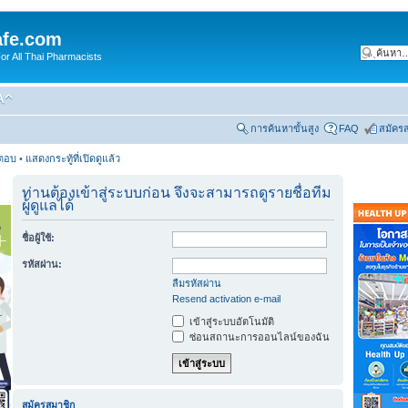
fe.com
 All Thai Pharmacists
การค้นหาขั้นสูง
FAQ
สมัคร
รตอบ
•
แสดงกระทู้ที่เปิดดูแล้ว
ท่านต้องเข้าสู่ระบบก่อน จึงจะสามารถดูรายชื่อทีม
ผู้ดูแลได้
ชื่อผู้ใช้:
รหัสผ่าน:
ลืมรหัสผ่าน
Resend activation e-mail
เข้าสู่ระบบอัตโนมัติ
ซ่อนสถานะการออนไลน์ของฉัน
สมัครสมาชิก