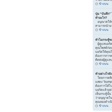
ข้างบน
ปุ่ม “บันทึก”
ทำอะไร?
อนุณาตให้บั
สามารถนำมาแ
ข้างบน
ทำไมกระทู้ข
ผู้ดูแลบอร์
คุณโพสต์ก่อน
บอร์ดให้คุณไป
ต้องการการ
ติดต่อผู้ดูแ
ข้างบน
ทำอย่างไรฉัน
โดยการคลิกท
แสดง “bump” น
ต้องการได้
บอร์ดแล้วอย
เห็นกระทู้นั
ว่าอนุญาตในส่
คุณลองดำเนิน
ข้างบน