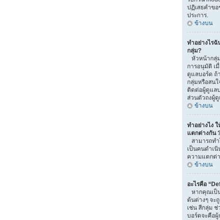
ปฏิเสธคำขอ
ประการ.
ข้างบน
ทำอย่างไรฉั
กลุ่ม?
หัวหน้ากลุ่ม
การอนุมัติ เมื่
ดูแลบอร์ด ถ
กลุ่มหรือสนใ
ติดต่อผู้ดูแ
ส่วนตัวถงผู้
ข้างบน
ทำอย่างไง ให้
แตกต่างกัน 
สามารถทำได้
เป็นคนดำเนิน
ความแตกต่าง
ข้างบน
อะไรคือ “De
หากคุณเป็นส
ต้นต่างๆ จะถ
เช่น สีกลุ่ม ช
บอร์ดจะคือผู