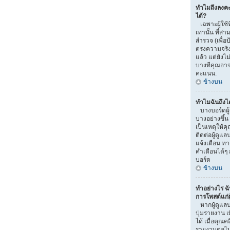
ทำไมถึงลงค
ได้?
เฉพาะผู้ใช้ท
เท่านั้น ที
สำรวจ (เพื่อ
ตรงความจริง
แล้ว แต่ยัง
บางทีคุณอาจไ
คะแนน.
ข้างบน
ทำไมฉันถึงไ
บางบอร์ดผู
บางอย่างขึ้น
เป็นเหตุให้ค
ติดต่อผู้ดูแ
แจ้งเตือน ท
คำเตือนได้ๆ 
บอร์ด
ข้างบน
ทำอย่างไร ฉ
การโพสต์แก่ผู
หากผู้ดูแลบ
ปุ่มรายงาน เ
ได้ เมื่อคุณ
รายงานต่อไ