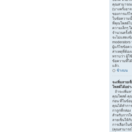
คุณสามารถแก
(บางครั้งอา
ของการแก้ไข)
ในข้อความนั
ที่คุณโพสต์ไ
ความเล็กๆ ใ
จำนวนครั้งที
จะไม่แสดงข้อ
moderators ห
ผู้แก้ไขข้อ
สาเหตุที่ต้อง
ทราบว่า ผู้
ข้อความที่ได
แล้ว.
ข้างบน
จะเพิ่มลายเซ
โพสต์ได้อย่า
ถ้าจะเพิ่มลา
คุณโพสต์ คุณ
ก่อน ที่ในข้อ
คุณได้ทำการ
กาถูกที่กล่อง
สำหรับการโพ
ลายเซ็นให้ก
การเลือกในข
(คุณสามารถไ