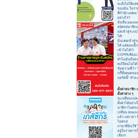
จะสั่งไม่ให้แสด
ของฉัน ในรายชื
ที่กำลัง online 
อย่างไร?
ฉันลืม passw
สมัครสมาชิกแ
แต่เข้าสู่ระบบ
ได้!
ฉันเคยเข้าสู่
ได้ แต่ตอนนี้ก
เข้าไม่ได้?!
COPPA คืออะ
ทำไมฉันถึงลง
ทะเีบียนไม่ได้
ข้อความที่ว่า “
กกี้ทั้งหมดของ
บอร์ดนี้” ทำอ
ตั้งค่าสมาชิก
ตั้งค่าต่าง ๆ
จะเปลี่ยนแปล
ตั้งค่าได้อย่าง
นาฬิกาไม่ตรง
เปลี่ยน timez
แล้ว แต่เวลา ก
ไม่ตรง!
ภาษาที่ฉันใช้ 
อยู่ในรายการใ
เลือก!