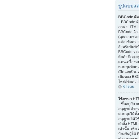
รูปแบบแล
BBCode คือ
BBCode คือส
ภาษา HTML.
BBCode ถ้า 
(คุณสามารถส
แต่ละข้อควา
สำหรับพิมพ์
BBCode จะค
คือคำสั่งจะอย
แทนเครื่องหม
ควบคุมข้อควา
เปิดและปิด. 
เติมของ BBC
โพสต์ข้อควา
ข้างบน
ใช้ภาษา HT
ขึ้นอยู่กับ a
อนุญาตด้วยหรื
ควบคุมได้ทั้
อนุญาตให้ใช
คำสั่ง HTML 
เท่านั้น. เพ
ป้องกันผู้ใช
ทำงานของบอร