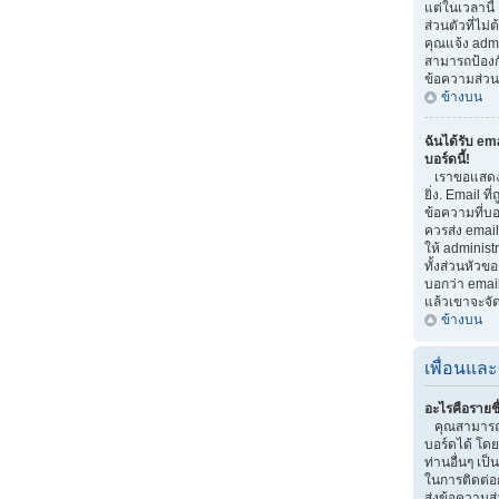
แต่ในเวลานี้
ส่วนตัวที่ไม
คุณแจ้ง adm
สามารถป้องกัน
ข้อความส่วนต
ข้างบน
ฉันได้รับ em
บอร์ดนี้!
เราขอแสดงค
ยิ่ง. Email ที
ข้อความที่บอก
ควรส่ง email
ให้ administ
ทั้งส่วนหัวข
บอกว่า email
แล้วเขาจะจั
ข้างบน
เพื่อนและ
อะไรคือรายชื
คุณสามารถจ
บอร์ดได้ โด
ท่านอื่นๆ เป็น
ในการติดต่อ
ส่งข้อความส