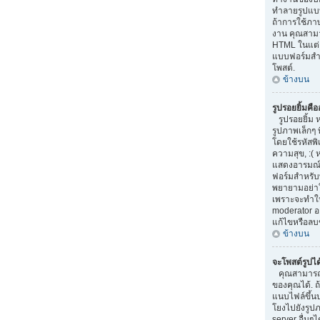
ทำลายรูปแบบ
ถ้าการใช้ภา
งาน คุณสามา
HTML ในแต่ล
แบบฟอร์มสำ
โพสต์.
ข้างบน
รูปรอยยิ้มคื
รูปรอยยิ้ม 
รูปภาพเล็กๆ 
โดยใช้รหัสพิเ
ความสุข, :( 
แสดงอารมณ์
ฟอร์มสำหรับ
พยายามอย่าใ
เพราะจะทำให
moderator 
แก้ไขหรือลบ
ข้างบน
จะโพสต์รูปไ
คุณสามารถ
ของคุณได้. 
แนบไฟล์ขึ้น
โยงไปยังรูปภ
server อื่นๆได