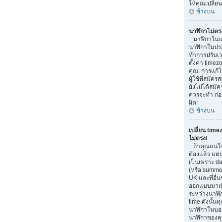
ให้คุณเปลี่ย
ข้างบน
นาฬิกาไม่ตร
นาฬิกาในบอ
นาฬิกาในประ
ทำการปรับเว
ตั้งค่า time
คุณ. การแก้ไ
ผู้ใช้ที่สมัค
ยังไม่ได้สมัค
ควรจะทำ ก่
ผิด!
ข้างบน
เปลี่ยน time
ไม่ตรง!
ถ้าคุณแน่ใจ
ต้องแล้ว แต่
เป็นเพราะ da
(หรือ summer 
UK และที่อื่น
ออกแบบมาเพื
ระหว่างนาฬิ
time ดังนั้น
นาฬิกาในบอ
นาฬิกาของคุ