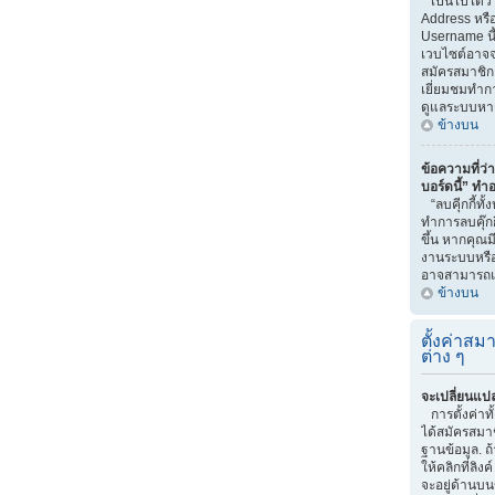
เป็นไปได้ว่
Address หรือ
Username นี
เวบไซต์อาจจ
สมัครสมาชิก 
เยี่ยมชมทำกา
ดูแลระบบหา
ข้างบน
ข้อความที่ว่า
บอร์ดนี้” ทำ
“ลบคุีกกี้ทั
ทำการลบคุ๊กก
ขึ้น หากคุณม
งานระบบหรื
อาจสามารถแก
ข้างบน
ตั้งค่าสมา
ต่าง ๆ
จะเปลี่ยนแปล
การตั้งค่าท
ได้สมัครสมาช
ฐานข้อมูล. ถ
ให้คลิกที่ลิง
จะอยู่ด้านบน