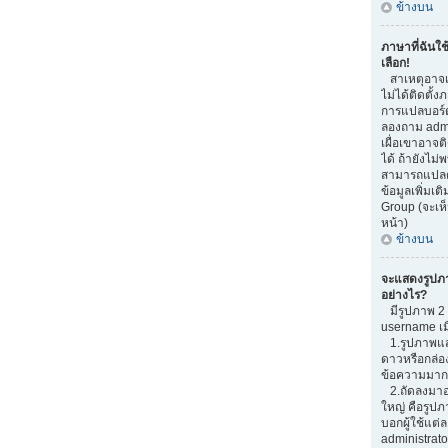
ข้างบน
ภาษาที่ฉันใช
เลือก!
สาเหตุอาจเก
ไม่ได้ติดตั้
การแปลบอร์
ลองถาม admi
เผื่อเขาอาจต
ได้ ถ้ายังไม่
สามารถแปลด้
ข้อมูลเพิ่มเต
Group (จะเห็
หน้า)
ข้างบน
จะแสดงรูปภ
อย่างไร?
มีรูปภาพ 2 อ
username เม
1.รูปภาพแสด
ดาวหรือกล่อ
ข้อความมากน
2.ถัดลงมาอ
ใหญ่ คือรูปภ
บอกผู้ใช้แต่ล
administrato