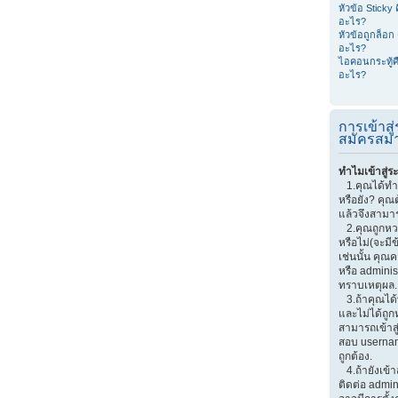
หัวข้อ Sticky 
อะไร?
หัวข้อถูกล็อก 
อะไร?
ไอคอนกระทู้ค
อะไร?
การเข้าส
สมัครสมา
ทำไมเข้าสู่ร
1.คุณได้ทำ
หรือยัง? คุณ
แล้วจึงสามาร
2.คุณถูกหวงห
หรือไม่(จะมี
เช่นนั้น คุณ
หรือ adminis
ทราบเหตุผล.
3.ถ้าคุณได
และไม่ได้ถูก
สามารถเข้าส
สอบ userna
ถูกต้อง.
4.ถ้ายังเข้า
ติดต่อ admin