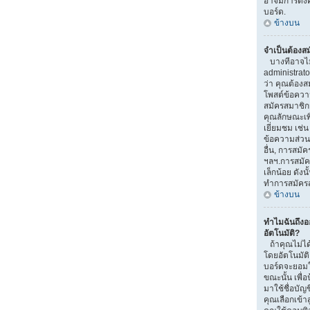
อาจมีการตั้งค
บอร์ด.
ข้างบน
จำเป็นต้องส
บางทีอาจไม่จ
administrat
ว่า คุณต้องส
โพสต์ข้อควา
สมัครสมาชิ
คุณลักษณะเพิ่ม
เยี่ยมชม เช่
ข้อความส่วนตั
อื่น, การสมัคร
ฯลฯ.การสมัค
เล็กน้อย ดัง
ทำการสมัคร
ข้างบน
ทำไมฉันถึง
อัตโนมัติ?
ถ้าคุณไม่ได้
โดยอัตโนมัติ
บอร์ดจะยอมใ
ขณะนั้น เพื่อ
มาใช้ชื่อบัญ
คุณเลือกเข้า