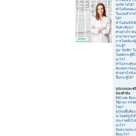
บอร์ด ไม่ได้?
ทำไมถึงลงค
ในแบบสำรวจไ
ได้?
ทำไมฉันถึงได้
รับคำเตือน?
ทำอย่างไร ฉัน
สามารถรายง
การโพสต์แก่ผู
กระทู้?
ปุ่ม “บันทึก” 
โพสต์กระทู้มีไ
อะไร?
ทำไมกระทู้ขอ
ต้องรอการอนุม
ทำอย่างไรฉัน
ปั้มกระทู้ได้?
รูปแบบและชน
ของหัวข้อ
BBCode คืออ
ใช้ภาษา HTML
ไหม?
รูปรอยยิ้มคือ
จะโพสต์รูปได
ประกาศทั่วไป
อะไร?
ข้อความประ
คืออะไร?