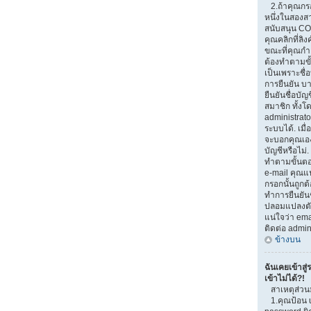
2.ถ้าคุณกรอ
หนึ่งในสองสาเ
สนับสนุน CO
คุณคลิกที่ลิง
ขณะที่คุณกำ
ต้องทำตามขั้
เป็นเพราะชื่
การยืนยัน บ
ยืนยันชื่อบั
สมาชิก ทั้งโ
administrato
ระบบได้. เมื
จะบอกคุณเอง
บัญชีหรือไม่.
ทำตามขั้นตอน
e-mail คุณแน
กรอกนั้นถูกต้
ทำการยืนยันช
ปลอมแปลงตัวเ
แน่ใจว่า emai
ติดต่อ admin
ข้างบน
ฉันเคยเข้าสู่
เข้าไม่ได้?!
สาเหตุส่วน
1.คุณป้อน 