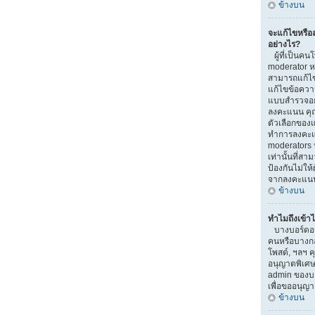
ข้างบน
จะแก้ไขหรื
อย่างไร?
ผู้ที่เป็นคน
moderator ห
สามารถแก้ไข
แก้ไขข้อความ
แบบสำรวจอยู่
ลงคะแนน คุ
ตัวเลือกของแ
ทำการลงคะแ
moderators ห
เท่านั้นที่สา
ป้องกันไม่ให้
จากลงคะแน
ข้างบน
ทำไมถึงเข้าไ
บางบอร์ดอาจ
คนหรือบางกลุ่
โพสต์, ฯลฯ ค
อนุญาตพิเศษ
admin ของบอ
เพื่อขออนุญ
ข้างบน