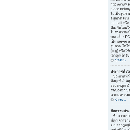
http://www.
place.net/my-
ไม่เป็นรูปภา
อนุญาต เช่น
hotmail หรือ 
ป้องกันโดยใ
ไม่สามารถเชื
บนเครื่อง PC
เป็น server
รูปภาพ ให้ใช
[img] หรือใ
(ถ้าคุณได้รั
ข้างบน
ประกาศทั่วไ
ประกาศทั่ว
ข้อมูลที่สำคั
จะบอกคุณ มั
สุดของทุก บ
ควบคุมของแต
ข้างบน
ข้อความประ
ข้อความประ
ที่คุณควรอ่
จะปรากฏอยู่
บอร์ดที่มีการ