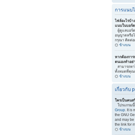
การแนบไ
ไฟล์อะไรบ้า
แนบในบอร์ดน
ผู้ดูแลบอร์ดเ
อนุญาตหรือไ
กรุณา ติดต่อ
ข้างบน
หากต้องการ
ตนเองทำอย่
สามารถหาไ
ทั้งหมดที่คุ
ข้างบน
เกี่ยวกับ
ใครเป็นคนสร
โปรแกรมนี
Group
. It i
the GNU Gen
and may be f
the link for 
ข้างบน