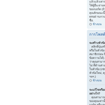
แล้วแล้วเท่าน
ให้ผู้อื่น ผ
ของบอร์ด (ถ
คุณลักษณะนี้)
email รบกวนผู้
ชื่อ.
ข้างบน
การโพสต
จะสร้างหัวข้
คลิกที่ปุ่มส
หรือในหัวข้
สมาชิกก่อน 
ข้อความได้)
ว่าคุณสามารถ
ไม่ ที่ด้านล
ในหัวข้อ (เช
หัวข้อใหม่,
ฯลฯ.)
ข้างบน
จะแก้ไขหรือ
อย่างไร?
คุณสามารถแ
ของคุณเท่านั
บอร์ด หรือ m