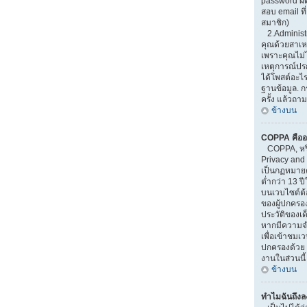
password ผิ
สอบ email ที่
สมาชิก)
2.Administr
คุณด้วยสาเ
เพราะคุณไม่ไ
เหตุการณ์ปรกต
ได้โพสต์อะไ
ฐานข้อมูล. 
ครั้ง แล้วถาม
ข้างบน
COPPA คืออ
COPPA, หรือ
Privacy and 
เป็นกฏหมายคุ
ต่ำกว่า 13 
บนเวบไซต์ต้
ของผู้ปกครอ
ประวัติของเด็
หากมีความจำ
เพื่อเข้าชมเวบ
ปกครองด้วย 
งานในส่วนนี้
ข้างบน
ทำไมฉันถึงลง