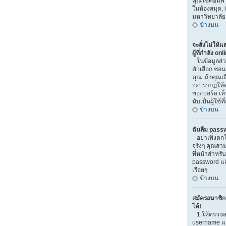
คุณใช้คอมพิวเ
ในห้องสมุด, i
มหาวิทยาลัย
ข้างบน
จะสั่งไม่ให้
ผู้ที่กำลัง on
ในข้อมูลส่
ตัวเลือก ซ่
คุณ. ถ้าคุณเ
จะปรากฏให้ค
ของบอร์ด เห็
นับเป็นผู้ใช้ที
ข้างบน
ฉันลืม pass
อย่าเพิ่งตก
จริงๆ คุณสาม
ที่หน้าสำหรับ
password แ
เรื่อยๆ
ข้างบน
สมัครสมาชิกแ
ได้!
1.ให้ตรวจส
username และ