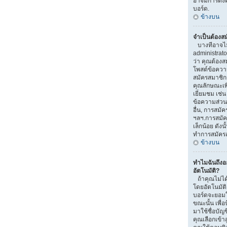
อาจมีการตั้งค
บอร์ด.
ข้างบน
จำเป็นต้องส
บางทีอาจไม่จ
administrat
ว่า คุณต้องส
โพสต์ข้อควา
สมัครสมาชิ
คุณลักษณะเพิ่ม
เยี่ยมชม เช่
ข้อความส่วนตั
อื่น, การสมัคร
ฯลฯ.การสมัค
เล็กน้อย ดัง
ทำการสมัคร
ข้างบน
ทำไมฉันถึง
อัตโนมัติ?
ถ้าคุณไม่ได้
โดยอัตโนมัติ
บอร์ดจะยอมใ
ขณะนั้น เพื่อ
มาใช้ชื่อบัญ
คุณเลือกเข้า