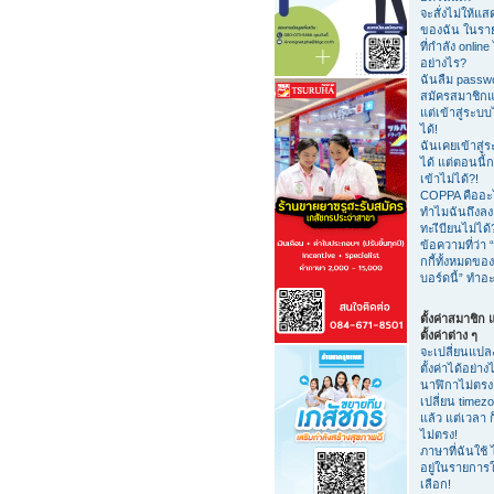
จะสั่งไม่ให้แสด
ของฉัน ในรายชื
ที่กำลัง online 
อย่างไร?
ฉันลืม passw
สมัครสมาชิกแ
แต่เข้าสู่ระบบ
ได้!
ฉันเคยเข้าสู่
ได้ แต่ตอนนี้ก
เข้าไม่ได้?!
COPPA คืออะ
ทำไมฉันถึงลง
ทะเีบียนไม่ได้
ข้อความที่ว่า “
กกี้ทั้งหมดของ
บอร์ดนี้” ทำอ
ตั้งค่าสมาชิก
ตั้งค่าต่าง ๆ
จะเปลี่ยนแปล
ตั้งค่าได้อย่าง
นาฬิกาไม่ตรง
เปลี่ยน timez
แล้ว แต่เวลา ก
ไม่ตรง!
ภาษาที่ฉันใช้ 
อยู่ในรายการใ
เลือก!