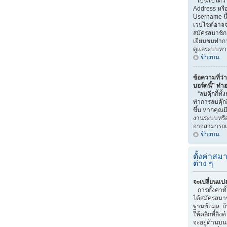
เป็นไปได้ว่
Address หรือ
Username นี
เวบไซต์อาจจ
สมัครสมาชิก 
เยี่ยมชมทำกา
ดูแลระบบหา
ข้างบน
ข้อความที่ว่า
บอร์ดนี้” ทำ
“ลบคุีกกี้ทั
ทำการลบคุ๊กก
ขึ้น หากคุณม
งานระบบหรื
อาจสามารถแก
ข้างบน
ตั้งค่าสมา
ต่าง ๆ
จะเปลี่ยนแปล
การตั้งค่าท
ได้สมัครสมาช
ฐานข้อมูล. ถ
ให้คลิกที่ลิง
จะอยู่ด้านบน