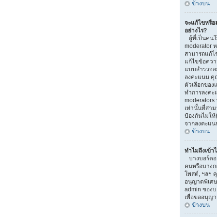
ข้างบน
จะแก้ไขหรื
อย่างไร?
ผู้ที่เป็นคน
moderator ห
สามารถแก้ไข
แก้ไขข้อความ
แบบสำรวจอยู่
ลงคะแนน คุ
ตัวเลือกของแ
ทำการลงคะแ
moderators ห
เท่านั้นที่สา
ป้องกันไม่ให้
จากลงคะแน
ข้างบน
ทำไมถึงเข้าไ
บางบอร์ดอาจ
คนหรือบางกลุ่
โพสต์, ฯลฯ ค
อนุญาตพิเศษ
admin ของบอ
เพื่อขออนุญ
ข้างบน