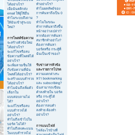
ทำอย่างไร?
ได้อย่างไร?
ทำไมผลลัพธ์ของ
เมื่อฉันคลิกส่ง
การค้นหาถึงเป็น 0
email ให้ผู้ใช้อื่น
?
ทำไมระบบถึงถาม
ทำไมในขณะ
ให้ฉันเข้าสู่ระบบ
ทำการค้นหาถึงขึ้น
ใหม่?
หน้าจอว่างเปล่า!?
หากต้องการค้นหา
การโพสต์ข้อความ
สมาชิกทำอย่าไง?
จะสร้างหัวข้อใหม่
ต้องการค้นหา
ได้อย่างไร?
บอร์ดหรือ กระทู้ที่
จะแก้ไขหรือลบ
ฉันเป็นเข้าของ?
ข้อความที่โพสต์ได้
อย่างไร?
รับข่าวสารหัวข้อ
จะเพิ่มลายเซ็นให้
และรายการโปรด
กับข้อความที่ฉัน
ความแตกต่างระ
โพสต์ได้อย่างไร?
หว่า bookmarking
จะสร้างแบบสำรวจ
และ subscribing?
ได้อย่างไร?
ฉันสามารถเขียน
ทำไมฉันถึงเพิ่มตัว
คำลงท้ายใน บอร์ด
เลือกใน
หรือ กระทู้ได้
แบบสอบถามไม่
อย่างไร?
ได้?
ต้องการลบคำ
จะแก้ไขหรือลบ
ลงท้าย ต้องทำ
แบบสำรวจได้
อย่างไร?
อย่างไร?
ทำไมถึงเข้าไปใน
บอร์ด ไม่ได้?
การแนบไฟล์
ทำไมถึงลงคะแนน
ไฟล์อะไรบ้างที่
ในแบบสำรวจไม่
สามารถทำเป็นไฟล์