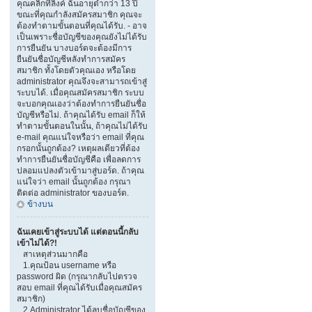
คุณคลิกที่ลิงค์ ฉันอายุต่ำกว่า 13 ปี
ขณะที่คุณกำลังสมัครสมาชิก คุณจะ
ต้องทำตามขั้นตอนที่คุณได้รับ. - อาจ
เป็นเพราะชื่อบัญชีของคุณยังไม่ได้รับ
การยืนยัน บางบอร์ดจะต้องมีการ
ยืนยันชื่อบัญชีหลังทำการสมัคร
สมาชิก ทั้งโดยตัวคุณเอง หรือโดย
administrator คุณจึงจะสามารถเข้าสู่
ระบบได้. เมื่อคุณสมัครสมาชิก ระบบ
จะบอกคุณเองว่าต้องทำการยืนยันชื่อ
บัญชีหรือไม่. ถ้าคุณได้รับ email ก็ให้
ทำตามขั้นตอนในนั้น, ถ้าคุณไม่ได้รับ
e-mail คุณแน่ใจหรือว่า email ที่คุณ
กรอกนั้นถูกต้อง? เหตุผลเดียวที่ต้อง
ทำการยืนยันชื่อบัญชีคือ เพื่อลดการ
ปลอมแปลงตัวเข้ามาสู่บอร์ด. ถ้าคุณ
แน่ใจว่า email นั้นถูกต้อง กรุณา
ติดต่อ administrator ของบอร์ด.
ข้างบน
ฉันเคยเข้าสู่ระบบได้ แต่ตอนนี้กลับ
เข้าไม่ได้?!
สาเหตุส่วนมากคือ
1.คุณป้อน username หรือ
password ผิด (กรุณากลับไปตรวจ
สอบ email ที่คุณได้รับเมื่อคุณสมัคร
สมาชิก)
2.Administrator ได้ลบชื่อบัญชีของ