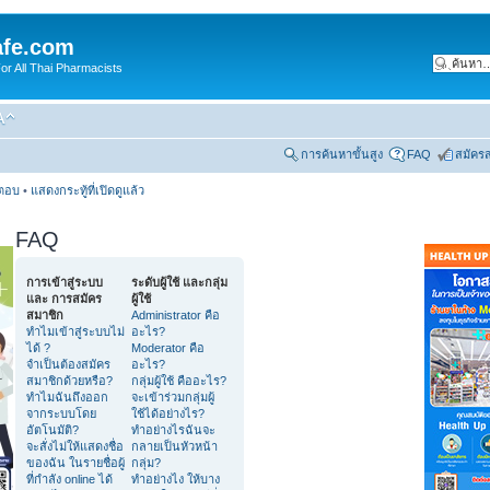
fe.com
 All Thai Pharmacists
การค้นหาขั้นสูง
FAQ
สมัคร
รตอบ
•
แสดงกระทู้ที่เปิดดูแล้ว
FAQ
การเข้าสู่ระบบ
ระดับผู้ใช้ และกลุ่ม
และ การสมัคร
ผู้ใช้
สมาชิก
Administrator คือ
ทำไมเข้าสู่ระบบไม่
อะไร?
ได้ ?
Moderator คือ
จำเป็นต้องสมัคร
อะไร?
สมาชิกด้วยหรือ?
กลุ่มผู้ใช้ คืออะไร?
ทำไมฉันถึงออก
จะเข้าร่วมกลุ่มผู้
จากระบบโดย
ใช้ได้อย่างไร?
อัตโนมัติ?
ทำอย่างไรฉันจะ
จะสั่งไม่ให้แสดงชื่อ
กลายเป็นหัวหน้า
ของฉัน ในรายชื่อผู้
กลุ่ม?
ที่กำลัง online ได้
ทำอย่างไง ให้บาง