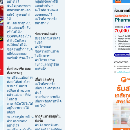
อย่างไร?
กลุ่มผู้ใช้แสดงสีที่
ฉันลืม password!
แตกต่างกัน ?
สมัครสมาชิกแล้ว
อะไรคือ “Default
แต่เข้าสู่ระบบไม่
usergroup”?
ได้!
อะไรคือ “รายชื่อ
ฉันเคยเข้าสู่ระบบ
สมาชิก” ?
ได้ แต่ตอนนี้กลับ
เข้าไม่ได้?!
ข้อความส่วนตัว
COPPA คืออะไร?
ส่งข้อความส่วนตัว
ทำไมฉันถึงลง
ไม่ได้!
ทะเีบียนไม่ได้?
ฉันได้รับแต่
ข้อความที่ว่า “ลบคุี
ข้อความส่วนตัวที่
กกี้ทั้งหมดของ
ไม่ต้องการ!
บอร์ดนี้” ทำอะไร ?
ฉันได้รับ email
รบกวนจากผู้ใช้ใน
ตั้งค่าสมาชิก และ
บอร์ดนี้!
ตั้งค่าต่าง ๆ
จะเปลี่ยนแปลงการ
เพื่อนและศัตรู
ตั้งค่าได้อย่างไร?
อะไรคือรายชื่อ
นาฬิกาไม่ตรง!
เพื่อนและศัตรูของ
เปลี่ยน timezone
ฉัน?
แล้ว แต่เวลา ก็ยัง
การเพิ่ม/ลบรายชื่อ
ไม่ตรง!
เพื่อนหรือศัตรูทำได้
ภาษาที่ฉันใช้ ไม่ได้
อย่าไร?
อยู่ในรายการให้
เลือก!
การค้นหาข้อมูลใน
จะแสดงรูปภาพด้าน
ฟอรั่ม
ล่าง username
ฉันต้องการค้นหา
อย่างไร?
บอร์ดหรือกระทู้ต้อง
จะเปลี่ยนระดับขั้น