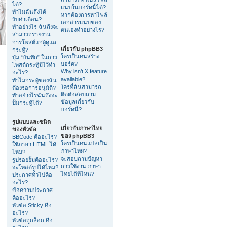
ได้?
แนบในบอร์ดนี้ได้?
ทำไมฉันถึงได้
หากต้องการหาไฟล์
รับคำเตือน?
เอกสารแนบของ
ทำอย่างไร ฉันถึงจะ
ตนเองทำอย่างไร?
สามารถรายงาน
การโพสต์แก่ผู้ดูแล
เกี่ยวกับ phpBB3
กระทู้?
ใครเป็นคนสร้าง
ปุ่ม “บันทึก” ในการ
บอร์ด?
โพสต์กระทู้มีไว้ทำ
Why isn’t X feature
อะไร?
available?
ทำไมกระทู้ของฉัน
ใครที่ฉันสามารถ
ต้องรอการอนุมัติ?
ติดต่อสอบถาม
ทำอย่างไรฉันถึงจะ
ข้อมูลเกี่ยวกับ
ปั้มกระทู้ได้?
บอร์ดนี้?
รูปแบบและชนิด
เกี่ยวกับภาษาไทย
ของหัวข้อ
ของ phpBB3
BBCode คืออะไร?
ใครเป็นคนแปลเป็น
ใช้ภาษา HTML ได้
ภาษาไทย?
ไหม?
จะสอบถามปัญหา
รูปรอยยิ้มคืออะไร?
การใช้งาน ภาษา
จะโพสต์รูปได้ไหม?
ไทยได้ที่ไหน?
ประกาศทั่วไปคือ
อะไร?
ข้อความประกาศ
คืออะไร?
หัวข้อ Sticky คือ
อะไร?
หัวข้อถูกล็อก คือ