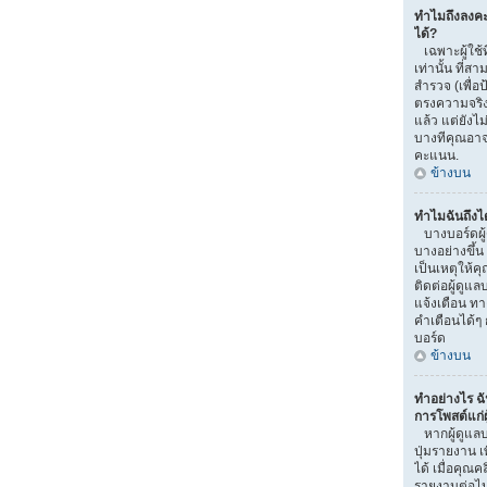
ทำไมถึงลงค
ได้?
เฉพาะผู้ใช้ท
เท่านั้น ที
สำรวจ (เพื่อ
ตรงความจริง
แล้ว แต่ยัง
บางทีคุณอาจไ
คะแนน.
ข้างบน
ทำไมฉันถึงไ
บางบอร์ดผู
บางอย่างขึ้น
เป็นเหตุให้ค
ติดต่อผู้ดูแ
แจ้งเตือน ท
คำเตือนได้ๆ 
บอร์ด
ข้างบน
ทำอย่างไร ฉ
การโพสต์แก่ผู
หากผู้ดูแลบ
ปุ่มรายงาน เ
ได้ เมื่อคุณ
รายงานต่อไ