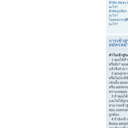
หัวข้อ Sticky 
อะไร?
หัวข้อถูกล็อก 
อะไร?
ไอคอนกระทู้ค
อะไร?
การเข้าส
สมัครสมา
ทำไมเข้าสู่ร
1.คุณได้ทำ
หรือยัง? คุณ
แล้วจึงสามาร
2.คุณถูกหวงห
หรือไม่(จะมี
เช่นนั้น คุณ
หรือ adminis
ทราบเหตุผล.
3.ถ้าคุณได
และไม่ได้ถูก
สามารถเข้าส
สอบ userna
ถูกต้อง.
4.ถ้ายังเข้า
ติดต่อ admin