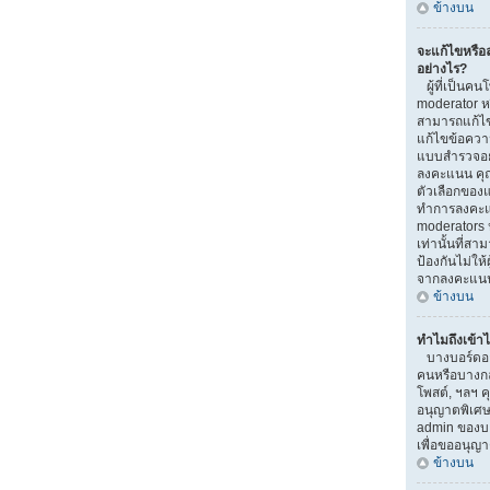
ข้างบน
จะแก้ไขหรื
อย่างไร?
ผู้ที่เป็นคน
moderator ห
สามารถแก้ไข
แก้ไขข้อความ
แบบสำรวจอยู่
ลงคะแนน คุ
ตัวเลือกของแ
ทำการลงคะแ
moderators ห
เท่านั้นที่สา
ป้องกันไม่ให้
จากลงคะแน
ข้างบน
ทำไมถึงเข้าไ
บางบอร์ดอาจ
คนหรือบางกลุ่
โพสต์, ฯลฯ ค
อนุญาตพิเศษ
admin ของบอ
เพื่อขออนุญ
ข้างบน