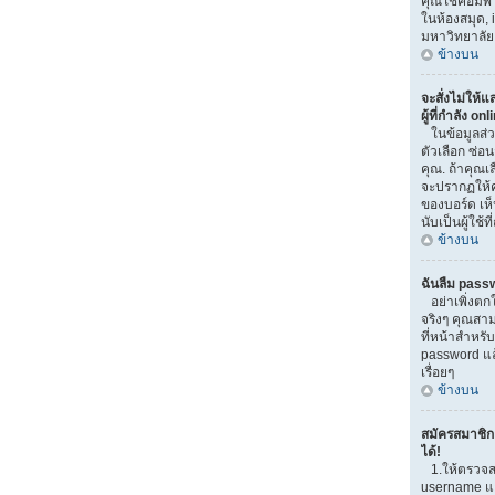
คุณใช้คอมพิวเ
ในห้องสมุด, i
มหาวิทยาลัย
ข้างบน
จะสั่งไม่ให้
ผู้ที่กำลัง on
ในข้อมูลส่
ตัวเลือก ซ่
คุณ. ถ้าคุณเ
จะปรากฏให้ค
ของบอร์ด เห็
นับเป็นผู้ใช้ที
ข้างบน
ฉันลืม pass
อย่าเพิ่งตก
จริงๆ คุณสาม
ที่หน้าสำหรับ
password แ
เรื่อยๆ
ข้างบน
สมัครสมาชิกแ
ได้!
1.ให้ตรวจส
username และ