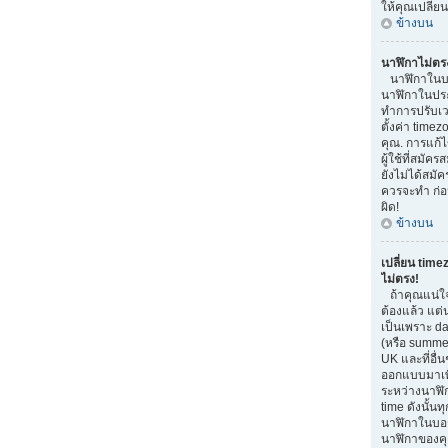
ให้คุณเปลี่ย
ข้างบน
นาฬิกาไม่ตร
นาฬิกาในบอ
นาฬิกาในประ
ทำการปรับเว
ตั้งค่า time
คุณ. การแก้ไ
ผู้ใช้ที่สมัค
ยังไม่ได้สมัค
ควรจะทำ ก่
ผิด!
ข้างบน
เปลี่ยน time
ไม่ตรง!
ถ้าคุณแน่ใจ
ต้องแล้ว แต่
เป็นเพราะ da
(หรือ summer 
UK และที่อื่น
ออกแบบมาเพื
ระหว่างนาฬิ
time ดังนั้น
นาฬิกาในบอ
นาฬิกาของคุ