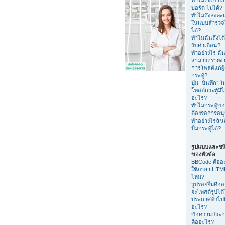
บอร์ด ไม่ได้?
ทำไมถึงลงค
ในแบบสำรวจไ
ได้?
ทำไมฉันถึงได้
รับคำเตือน?
ทำอย่างไร ฉัน
สามารถรายง
การโพสต์แก่ผู
กระทู้?
ปุ่ม “บันทึก” 
โพสต์กระทู้มีไ
อะไร?
ทำไมกระทู้ขอ
ต้องรอการอนุม
ทำอย่างไรฉัน
ปั้มกระทู้ได้?
รูปแบบและชน
ของหัวข้อ
BBCode คืออ
ใช้ภาษา HTML
ไหม?
รูปรอยยิ้มคือ
จะโพสต์รูปได
ประกาศทั่วไป
อะไร?
ข้อความประ
คืออะไร?