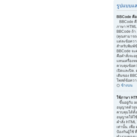
รูปแบบแล
BBCode คือ
BBCode คือส
ภาษา HTML.
BBCode ถ้า 
(คุณสามารถส
แต่ละข้อควา
สำหรับพิมพ์
BBCode จะค
คือคำสั่งจะอย
แทนเครื่องหม
ควบคุมข้อควา
เปิดและปิด. 
เติมของ BBC
โพสต์ข้อควา
ข้างบน
ใช้ภาษา HT
ขึ้นอยู่กับ a
อนุญาตด้วยหรื
ควบคุมได้ทั้
อนุญาตให้ใช
คำสั่ง HTML 
เท่านั้น. เพ
ป้องกันผู้ใช
ทำงานของบอร