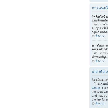
การแนบไ
ไฟล์อะไรบ้า
แนบในบอร์ดน
ผู้ดูแลบอร์ดเ
อนุญาตหรือไ
กรุณา ติดต่อ
ข้างบน
หากต้องการ
ตนเองทำอย่
สามารถหาไ
ทั้งหมดที่คุ
ข้างบน
เกี่ยวกับ
ใครเป็นคนสร
โปรแกรมนี
Group
. It i
the GNU Gen
and may be f
the link for 
ข้างบน