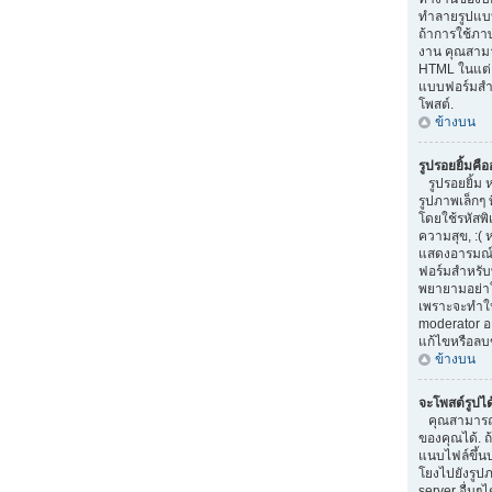
ทำลายรูปแบบ
ถ้าการใช้ภา
งาน คุณสามา
HTML ในแต่ล
แบบฟอร์มสำ
โพสต์.
ข้างบน
รูปรอยยิ้มคื
รูปรอยยิ้ม 
รูปภาพเล็กๆ 
โดยใช้รหัสพิเ
ความสุข, :( 
แสดงอารมณ์
ฟอร์มสำหรับ
พยายามอย่าใ
เพราะจะทำให
moderator 
แก้ไขหรือลบ
ข้างบน
จะโพสต์รูปไ
คุณสามารถ
ของคุณได้. 
แนบไฟล์ขึ้น
โยงไปยังรูปภ
server อื่นๆได