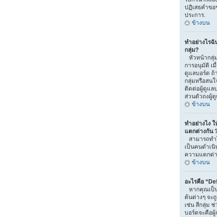
ปฏิเสธคำขอ
ประการ.
ข้างบน
ทำอย่างไรฉั
กลุ่ม?
หัวหน้ากลุ่ม
การอนุมัติ เมื่
ดูแลบอร์ด ถ
กลุ่มหรือสนใ
ติดต่อผู้ดูแ
ส่วนตัวถงผู้
ข้างบน
ทำอย่างไง ให้
แตกต่างกัน 
สามารถทำได้
เป็นคนดำเนิน
ความแตกต่าง
ข้างบน
อะไรคือ “De
หากคุณเป็นส
ต้นต่างๆ จะถ
เช่น สีกลุ่ม ช
บอร์ดจะคือผู