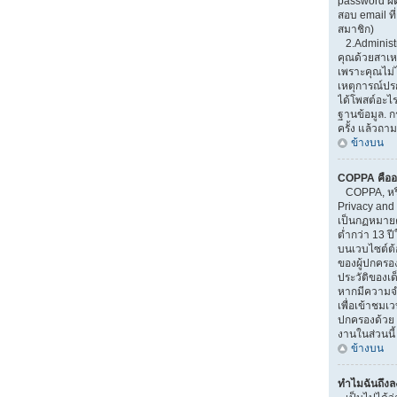
password ผิ
สอบ email ที่
สมาชิก)
2.Administr
คุณด้วยสาเ
เพราะคุณไม่ไ
เหตุการณ์ปรกต
ได้โพสต์อะไ
ฐานข้อมูล. 
ครั้ง แล้วถาม
ข้างบน
COPPA คืออ
COPPA, หรือ
Privacy and 
เป็นกฏหมายคุ
ต่ำกว่า 13 
บนเวบไซต์ต้
ของผู้ปกครอ
ประวัติของเด็
หากมีความจำ
เพื่อเข้าชมเวบ
ปกครองด้วย 
งานในส่วนนี้
ข้างบน
ทำไมฉันถึงลง