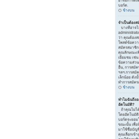
อาจมีการตั้งค
บอร์ด.
ข้างบน
จำเป็นต้องส
บางทีอาจไม่จ
administrat
ว่า คุณต้องส
โพสต์ข้อควา
สมัครสมาชิ
คุณลักษณะเพิ่ม
เยี่ยมชม เช่
ข้อความส่วนตั
อื่น, การสมัคร
ฯลฯ.การสมัค
เล็กน้อย ดัง
ทำการสมัคร
ข้างบน
ทำไมฉันถึง
อัตโนมัติ?
ถ้าคุณไม่ได้
โดยอัตโนมัติ
บอร์ดจะยอมใ
ขณะนั้น เพื่อ
มาใช้ชื่อบัญ
คุณเลือกเข้า