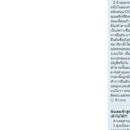
2.ถ้าคุณกรอ
หนึ่งในสองสาเ
สนับสนุน CO
คุณคลิกที่ลิง
ขณะที่คุณกำ
ต้องทำตามขั้
เป็นเพราะชื่
การยืนยัน บ
ยืนยันชื่อบั
สมาชิก ทั้งโ
administrato
ระบบได้. เมื
จะบอกคุณเอง
บัญชีหรือไม่.
ทำตามขั้นตอน
e-mail คุณแน
กรอกนั้นถูกต้
ทำการยืนยันช
ปลอมแปลงตัวเ
แน่ใจว่า emai
ติดต่อ admin
ข้างบน
ฉันเคยเข้าสู่
เข้าไม่ได้?!
สาเหตุส่วน
1.คุณป้อน 