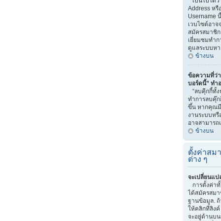
เป็นไปได้ว่
Address หรือ
Username นี
เวบไซต์อาจจ
สมัครสมาชิก 
เยี่ยมชมทำกา
ดูแลระบบหา
ข้างบน
ข้อความที่ว่า
บอร์ดนี้” ทำ
“ลบคุีกกี้ทั
ทำการลบคุ๊กก
ขึ้น หากคุณม
งานระบบหรื
อาจสามารถแก
ข้างบน
ตั้งค่าสมา
ต่าง ๆ
จะเปลี่ยนแปล
การตั้งค่าท
ได้สมัครสมาช
ฐานข้อมูล. ถ
ให้คลิกที่ลิง
จะอยู่ด้านบน