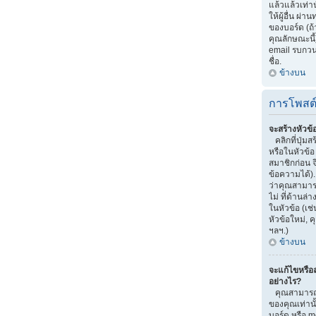
แล้วแล้วเท่าน
ให้ผู้อื่น ผ
ของบอร์ด (ถ
คุณลักษณะนี้)
email รบกวนผู้
ชื่อ.
ข้างบน
การโพสต
จะสร้างหัวข้
คลิกที่ปุ่มส
หรือในหัวข้
สมาชิกก่อน 
ข้อความได้)
ว่าคุณสามารถ
ไม่ ที่ด้านล
ในหัวข้อ (เช
หัวข้อใหม่,
ฯลฯ.)
ข้างบน
จะแก้ไขหรือ
อย่างไร?
คุณสามารถแ
ของคุณเท่านั
บอร์ด หรือ m