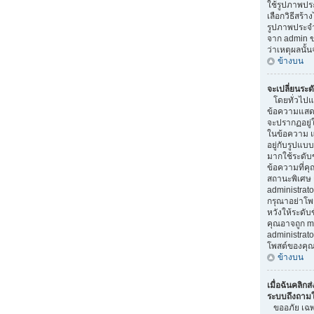
ใช้รูปภาพป
เลือกวิธีสร้า
รูปภาพประจ
จาก admin ขอ
ว่าเหตุผลนั้น
ข้างบน
จะเปลี่ยนระด
โดยทั่วไปแล
ข้อความแสดงร
จะปรากฏอยู่
ในข้อความ แล
อยู่กับรูปแบบ
มากใช้ระดับ
ข้อความที่คุ
สถานะพิเศษ 
administrator
กรุณาอย่าโพ
หวังให้ระดับข
คุณอาจถูก m
administra
โพสต์ของคุณ
ข้างบน
เมื่อฉันคลิกส่
ระบบถึงถามให
ขออภัย เฉพาะ