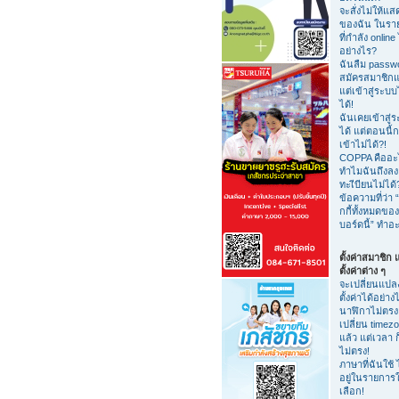
จะสั่งไม่ให้แสด
ของฉัน ในรายชื
ที่กำลัง online 
อย่างไร?
ฉันลืม passw
สมัครสมาชิกแ
แต่เข้าสู่ระบบ
ได้!
ฉันเคยเข้าสู่
ได้ แต่ตอนนี้ก
เข้าไม่ได้?!
COPPA คืออะ
ทำไมฉันถึงลง
ทะเีบียนไม่ได้
ข้อความที่ว่า “
กกี้ทั้งหมดของ
บอร์ดนี้” ทำอ
ตั้งค่าสมาชิก
ตั้งค่าต่าง ๆ
จะเปลี่ยนแปล
ตั้งค่าได้อย่าง
นาฬิกาไม่ตรง
เปลี่ยน timez
แล้ว แต่เวลา ก
ไม่ตรง!
ภาษาที่ฉันใช้ 
อยู่ในรายการใ
เลือก!