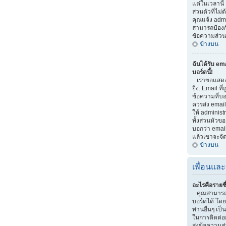
แต่ในเวลานี้
ส่วนตัวที่ไม
คุณแจ้ง adm
สามารถป้องกัน
ข้อความส่วนต
ข้างบน
ฉันได้รับ em
บอร์ดนี้!
เราขอแสดงค
ยิ่ง. Email ที
ข้อความที่บอก
ควรส่ง email
ให้ administ
ทั้งส่วนหัวข
บอกว่า email
แล้วเขาจะจั
ข้างบน
เพื่อนและ
อะไรคือรายชื
คุณสามารถจ
บอร์ดได้ โด
ท่านอื่นๆ เป็น
ในการติดต่อ
ส่งข้อความส