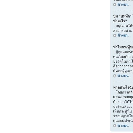
ข้างบน
ปุ่ม “บันทึก”
ทำอะไร?
อนุณาตให้บั
สามารถนำมาแ
ข้างบน
ทำไมกระทู้ข
ผู้ดูแลบอร์
คุณโพสต์ก่อน
บอร์ดให้คุณไป
ต้องการการ
ติดต่อผู้ดูแ
ข้างบน
ทำอย่างไรฉัน
โดยการคลิกท
แสดง “bump” น
ต้องการได้
บอร์ดแล้วอย
เห็นกระทู้นั
ว่าอนุญาตในส่
คุณลองดำเนิน
ข้างบน