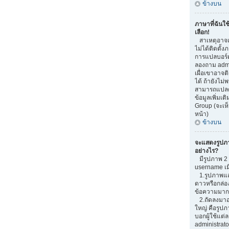
ข้างบน
ภาษาที่ฉันใช
เลือก!
สาเหตุอาจเก
ไม่ได้ติดตั้
การแปลบอร์
ลองถาม admi
เผื่อเขาอาจต
ได้ ถ้ายังไม่
สามารถแปลด้
ข้อมูลเพิ่มเต
Group (จะเห็
หน้า)
ข้างบน
จะแสดงรูปภ
อย่างไร?
มีรูปภาพ 2 อ
username เม
1.รูปภาพแสด
ดาวหรือกล่อ
ข้อความมากน
2.ถัดลงมาอ
ใหญ่ คือรูปภ
บอกผู้ใช้แต่ล
administrato