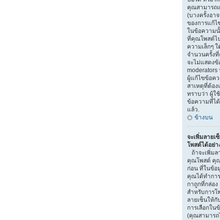
คุณสามารถแก
(บางครั้งอา
ของการแก้ไข)
ในข้อความนั
ที่คุณโพสต์ไ
ความเล็กๆ ใ
จำนวนครั้งที
จะไม่แสดงข้อ
moderators ห
ผู้แก้ไขข้อ
สาเหตุที่ต้อง
ทราบว่า ผู้
ข้อความที่ได
แล้ว.
ข้างบน
จะเพิ่มลายเซ
โพสต์ได้อย่า
ถ้าจะเพิ่มลา
คุณโพสต์ คุณ
ก่อน ที่ในข้อ
คุณได้ทำการ
กาถูกที่กล่อง
สำหรับการโพ
ลายเซ็นให้ก
การเลือกในข
(คุณสามารถไ