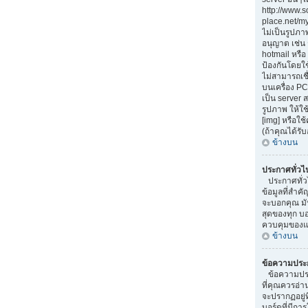
http://www.
place.net/my-
ไม่เป็นรูปภา
อนุญาต เช่น
hotmail หรือ 
ป้องกันโดยใ
ไม่สามารถเชื
บนเครื่อง PC
เป็น server
รูปภาพ ให้ใช
[img] หรือใ
(ถ้าคุณได้รั
ข้างบน
ประกาศทั่วไ
ประกาศทั่ว
ข้อมูลที่สำคั
จะบอกคุณ มั
สุดของทุก บ
ควบคุมของแต
ข้างบน
ข้อความประ
ข้อความประ
ที่คุณควรอ่
จะปรากฏอยู่
บอร์ดที่มีการ