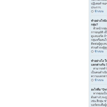
ปฏิเสธคำขอ
ประการ.
ข้างบน
ทำอย่างไรฉั
กลุ่ม?
หัวหน้ากลุ่ม
การอนุมัติ เมื่
ดูแลบอร์ด ถ
กลุ่มหรือสนใ
ติดต่อผู้ดูแ
ส่วนตัวถงผู้
ข้างบน
ทำอย่างไง ให้
แตกต่างกัน 
สามารถทำได้
เป็นคนดำเนิน
ความแตกต่าง
ข้างบน
อะไรคือ “De
หากคุณเป็นส
ต้นต่างๆ จะถ
เช่น สีกลุ่ม ช
บอร์ดจะคือผู