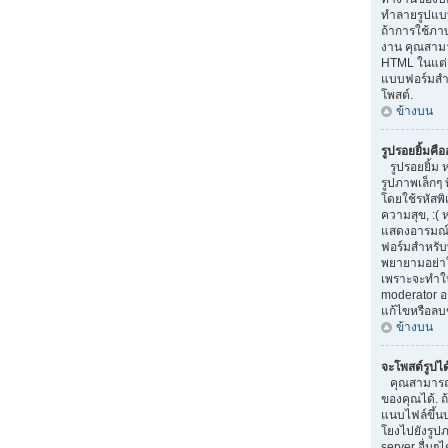
ทำลายรูปแบบ
ถ้าการใช้ภา
งาน คุณสามา
HTML ในแต่ล
แบบฟอร์มสำ
โพสต์.
ข้างบน
รูปรอยยิ้มคื
รูปรอยยิ้ม 
รูปภาพเล็กๆ 
โดยใช้รหัสพิเ
ความสุข, :( 
แสดงอารมณ์
ฟอร์มสำหรับ
พยายามอย่าใ
เพราะจะทำให
moderator 
แก้ไขหรือลบ
ข้างบน
จะโพสต์รูปไ
คุณสามารถ
ของคุณได้. 
แนบไฟล์ขึ้น
โยงไปยังรูปภ
server อื่นๆได