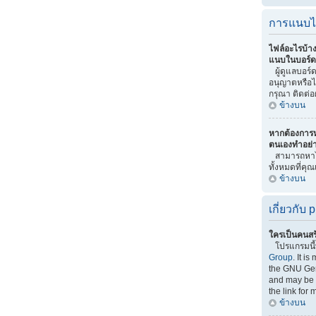
การแนบไ
ไฟล์อะไรบ้า
แนบในบอร์ดน
ผู้ดูแลบอร์ดเ
อนุญาตหรือไ
กรุณา ติดต่อ
ข้างบน
หากต้องการ
ตนเองทำอย่
สามารถหาไ
ทั้งหมดที่คุ
ข้างบน
เกี่ยวกับ
ใครเป็นคนสร
โปรแกรมนี
Group
. It i
the GNU Gen
and may be f
the link for 
ข้างบน