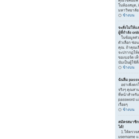
คุณใช้คอมพิวเ
ในห้องสมุด, i
มหาวิทยาลัย
ข้างบน
จะสั่งไม่ให้
ผู้ที่กำลัง on
ในข้อมูลส่
ตัวเลือก ซ่
คุณ. ถ้าคุณเ
จะปรากฏให้ค
ของบอร์ด เห็
นับเป็นผู้ใช้ที
ข้างบน
ฉันลืม pass
อย่าเพิ่งตก
จริงๆ คุณสาม
ที่หน้าสำหรับ
password แ
เรื่อยๆ
ข้างบน
สมัครสมาชิกแ
ได้!
1.ให้ตรวจส
username และ