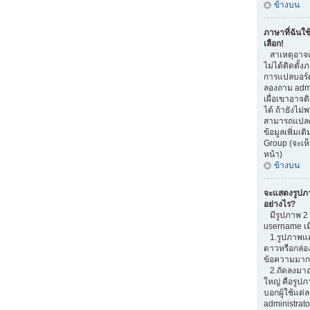
ข้างบน
ภาษาที่ฉันใช
เลือก!
สาเหตุอาจเก
ไม่ได้ติดตั้
การแปลบอร์
ลองถาม admi
เผื่อเขาอาจต
ได้ ถ้ายังไม่
สามารถแปลด้
ข้อมูลเพิ่มเต
Group (จะเห็
หน้า)
ข้างบน
จะแสดงรูปภ
อย่างไร?
มีรูปภาพ 2 อ
username เม
1.รูปภาพแสด
ดาวหรือกล่อ
ข้อความมากน
2.ถัดลงมาอ
ใหญ่ คือรูปภ
บอกผู้ใช้แต่ล
administrato