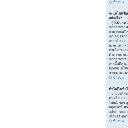
ข้างบน
จะแก้ไขหรื
อย่างไร?
ผู้ที่เป็นคน
moderator ห
สามารถแก้ไข
แก้ไขข้อความ
แบบสำรวจอยู่
ลงคะแนน คุ
ตัวเลือกของแ
ทำการลงคะแ
moderators ห
เท่านั้นที่สา
ป้องกันไม่ให้
จากลงคะแน
ข้างบน
ทำไมถึงเข้าไ
บางบอร์ดอาจ
คนหรือบางกลุ่
โพสต์, ฯลฯ ค
อนุญาตพิเศษ
admin ของบอ
เพื่อขออนุญ
ข้างบน