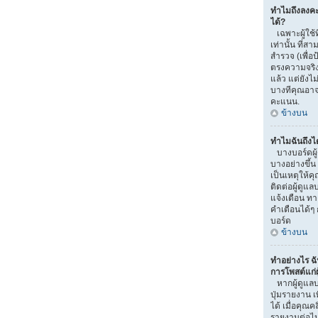
ทำไมถึงลงค
ได้?
เฉพาะผู้ใช้ท
เท่านั้น ที
สำรวจ (เพื่อ
ตรงความจริง
แล้ว แต่ยัง
บางทีคุณอาจไ
คะแนน.
ข้างบน
ทำไมฉันถึงไ
บางบอร์ดผู
บางอย่างขึ้น
เป็นเหตุให้ค
ติดต่อผู้ดูแ
แจ้งเตือน ท
คำเตือนได้ๆ 
บอร์ด
ข้างบน
ทำอย่างไร ฉ
การโพสต์แก่ผู
หากผู้ดูแลบ
ปุ่มรายงาน เ
ได้ เมื่อคุณ
รายงานต่อไ