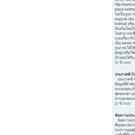
http://www.
place.net/my-
ไม่เป็นรูปภา
อนุญาต เช่น
hotmail หรือ 
ป้องกันโดยใ
ไม่สามารถเชื
บนเครื่อง PC
เป็น server
รูปภาพ ให้ใช
[img] หรือใ
(ถ้าคุณได้รั
ข้างบน
ประกาศทั่วไ
ประกาศทั่ว
ข้อมูลที่สำคั
จะบอกคุณ มั
สุดของทุก บ
ควบคุมของแต
ข้างบน
ข้อความประ
ข้อความประ
ที่คุณควรอ่
จะปรากฏอยู่
บอร์ดที่มีการ