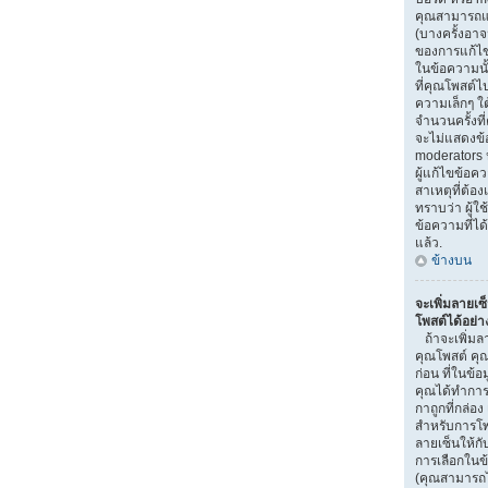
คุณสามารถแก
(บางครั้งอา
ของการแก้ไข)
ในข้อความนั
ที่คุณโพสต์ไ
ความเล็กๆ ใ
จำนวนครั้งที
จะไม่แสดงข้อ
moderators ห
ผู้แก้ไขข้อ
สาเหตุที่ต้อง
ทราบว่า ผู้
ข้อความที่ได
แล้ว.
ข้างบน
จะเพิ่มลายเซ
โพสต์ได้อย่า
ถ้าจะเพิ่มลา
คุณโพสต์ คุณ
ก่อน ที่ในข้อ
คุณได้ทำการ
กาถูกที่กล่อง
สำหรับการโพ
ลายเซ็นให้ก
การเลือกในข
(คุณสามารถไ