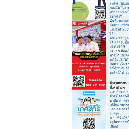
จะสั่งไม่ให้แสด
ของฉัน ในรายชื
ที่กำลัง online 
อย่างไร?
ฉันลืม passw
สมัครสมาชิกแ
แต่เข้าสู่ระบบ
ได้!
ฉันเคยเข้าสู่
ได้ แต่ตอนนี้ก
เข้าไม่ได้?!
COPPA คืออะ
ทำไมฉันถึงลง
ทะเีบียนไม่ได้
ข้อความที่ว่า “
กกี้ทั้งหมดของ
บอร์ดนี้” ทำอ
ตั้งค่าสมาชิก
ตั้งค่าต่าง ๆ
จะเปลี่ยนแปล
ตั้งค่าได้อย่าง
นาฬิกาไม่ตรง
เปลี่ยน timez
แล้ว แต่เวลา ก
ไม่ตรง!
ภาษาที่ฉันใช้ 
อยู่ในรายการใ
เลือก!