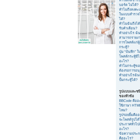
บอร์ด ไม่ได้?
ทำไมถึงลงค
ในแบบสำรวจไ
ได้?
ทำไมฉันถึงได้
รับคำเตือน?
ทำอย่างไร ฉัน
สามารถรายง
การโพสต์แก่ผู
กระทู้?
ปุ่ม “บันทึก” 
โพสต์กระทู้มีไ
อะไร?
ทำไมกระทู้ขอ
ต้องรอการอนุม
ทำอย่างไรฉัน
ปั้มกระทู้ได้?
รูปแบบและชน
ของหัวข้อ
BBCode คืออ
ใช้ภาษา HTML
ไหม?
รูปรอยยิ้มคือ
จะโพสต์รูปได
ประกาศทั่วไป
อะไร?
ข้อความประ
คืออะไร?