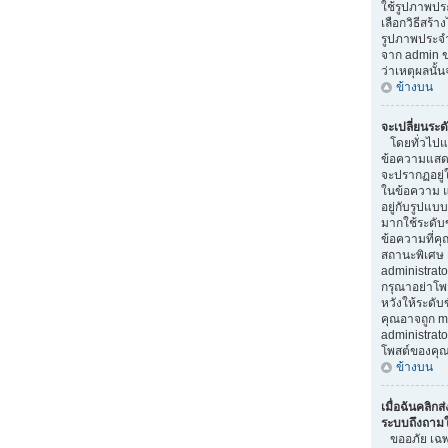
ใช้รูปภาพป
เลือกวิธีสร้า
รูปภาพประจ
จาก admin ขอ
ว่าเหตุผลนั้น
ข้างบน
จะเปลี่ยนระด
โดยทั่วไปแล
ข้อความแสดงร
จะปรากฏอยู่
ในข้อความ แล
อยู่กับรูปแบบ
มากใช้ระดับ
ข้อความที่คุ
สถานะพิเศษ 
administrator
กรุณาอย่าโพ
หวังให้ระดับข
คุณอาจถูก m
administra
โพสต์ของคุณ
ข้างบน
เมื่อฉันคลิกส่
ระบบถึงถามให
ขออภัย เฉพาะ