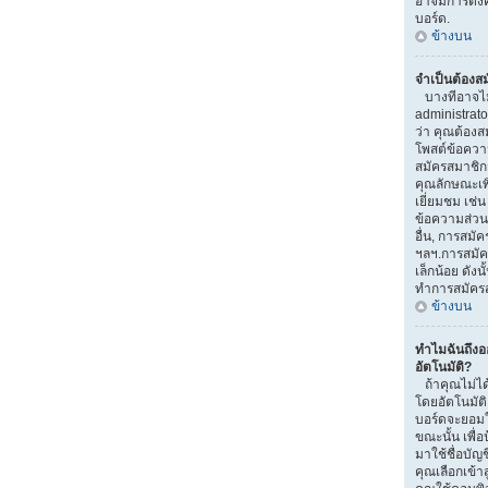
อาจมีการตั้งค
บอร์ด.
ข้างบน
จำเป็นต้องส
บางทีอาจไม่จ
administrat
ว่า คุณต้องส
โพสต์ข้อควา
สมัครสมาชิ
คุณลักษณะเพิ่ม
เยี่ยมชม เช่
ข้อความส่วนตั
อื่น, การสมัคร
ฯลฯ.การสมัค
เล็กน้อย ดัง
ทำการสมัคร
ข้างบน
ทำไมฉันถึง
อัตโนมัติ?
ถ้าคุณไม่ได้
โดยอัตโนมัติ
บอร์ดจะยอมใ
ขณะนั้น เพื่อ
มาใช้ชื่อบัญ
คุณเลือกเข้า