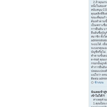
2.ถ้าคุณกรอ
หนึ่งในสองสาเ
สนับสนุน CO
คุณคลิกที่ลิง
ขณะที่คุณกำ
ต้องทำตามขั้
เป็นเพราะชื่
การยืนยัน บ
ยืนยันชื่อบั
สมาชิก ทั้งโ
administrato
ระบบได้. เมื
จะบอกคุณเอง
บัญชีหรือไม่.
ทำตามขั้นตอน
e-mail คุณแน
กรอกนั้นถูกต้
ทำการยืนยันช
ปลอมแปลงตัวเ
แน่ใจว่า emai
ติดต่อ admin
ข้างบน
ฉันเคยเข้าสู่
เข้าไม่ได้?!
สาเหตุส่วน
1.คุณป้อน 