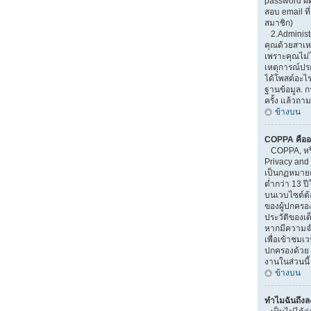
password ผิ
สอบ email ที่
สมาชิก)
2.Administr
คุณด้วยสาเ
เพราะคุณไม่ไ
เหตุการณ์ปรกต
ได้โพสต์อะไ
ฐานข้อมูล. 
ครั้ง แล้วถาม
ข้างบน
COPPA คืออ
COPPA, หรือ
Privacy and 
เป็นกฏหมายคุ
ต่ำกว่า 13 
บนเวบไซต์ต้
ของผู้ปกครอ
ประวัติของเด็
หากมีความจำ
เพื่อเข้าชมเวบ
ปกครองด้วย 
งานในส่วนนี้
ข้างบน
ทำไมฉันถึงลง