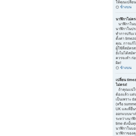
ให้คุณเปลี่ย
ข้างบน
นาฬิกาไม่ตร
นาฬิกาในบอ
นาฬิกาในประ
ทำการปรับเว
ตั้งค่า time
คุณ. การแก้ไ
ผู้ใช้ที่สมัค
ยังไม่ได้สมัค
ควรจะทำ ก่
ผิด!
ข้างบน
เปลี่ยน time
ไม่ตรง!
ถ้าคุณแน่ใจ
ต้องแล้ว แต่
เป็นเพราะ da
(หรือ summer 
UK และที่อื่น
ออกแบบมาเพื
ระหว่างนาฬิ
time ดังนั้น
นาฬิกาในบอ
นาฬิกาของคุ