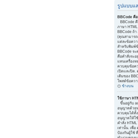
รูปแบบแล
BBCode คือ
BBCode คือส
ภาษา HTML.
BBCode ถ้า 
(คุณสามารถส
แต่ละข้อควา
สำหรับพิมพ์
BBCode จะค
คือคำสั่งจะอย
แทนเครื่องหม
ควบคุมข้อควา
เปิดและปิด. 
เติมของ BBC
โพสต์ข้อควา
ข้างบน
ใช้ภาษา HT
ขึ้นอยู่กับ a
อนุญาตด้วยหรื
ควบคุมได้ทั้
อนุญาตให้ใช
คำสั่ง HTML 
เท่านั้น. เพ
ป้องกันผู้ใช
ทำงานของบอร