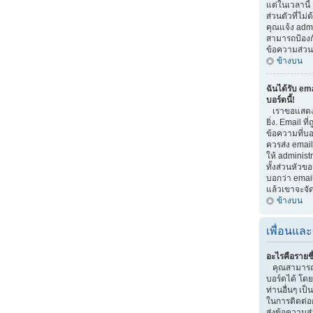
แต่ในเวลานี้
ส่วนตัวที่ไม
คุณแจ้ง adm
สามารถป้องกัน
ข้อความส่วนต
ข้างบน
ฉันได้รับ em
บอร์ดนี้!
เราขอแสดงค
ยิ่ง. Email ที
ข้อความที่บอก
ควรส่ง email
ให้ administ
ทั้งส่วนหัวข
บอกว่า email
แล้วเขาจะจั
ข้างบน
เพื่อนและ
อะไรคือรายชื
คุณสามารถจ
บอร์ดได้ โด
ท่านอื่นๆ เป็น
ในการติดต่อ
ส่งข้อความส