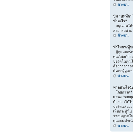
ข้างบน
ปุ่ม “บันทึก”
ทำอะไร?
อนุณาตให้บั
สามารถนำมาแ
ข้างบน
ทำไมกระทู้ข
ผู้ดูแลบอร์
คุณโพสต์ก่อน
บอร์ดให้คุณไป
ต้องการการ
ติดต่อผู้ดูแ
ข้างบน
ทำอย่างไรฉัน
โดยการคลิกท
แสดง “bump” น
ต้องการได้
บอร์ดแล้วอย
เห็นกระทู้นั
ว่าอนุญาตในส่
คุณลองดำเนิน
ข้างบน