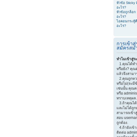
หัวข้อ Sticky 
อะไร?
หัวข้อถูกล็อก 
อะไร?
ไอคอนกระทู้ค
อะไร?
การเข้าส
สมัครสมา
ทำไมเข้าสู่ร
1.คุณได้ทำ
หรือยัง? คุณ
แล้วจึงสามาร
2.คุณถูกหวงห
หรือไม่(จะมี
เช่นนั้น คุณ
หรือ adminis
ทราบเหตุผล.
3.ถ้าคุณได
และไม่ได้ถูก
สามารถเข้าส
สอบ userna
ถูกต้อง.
4.ถ้ายังเข้า
ติดต่อ admin