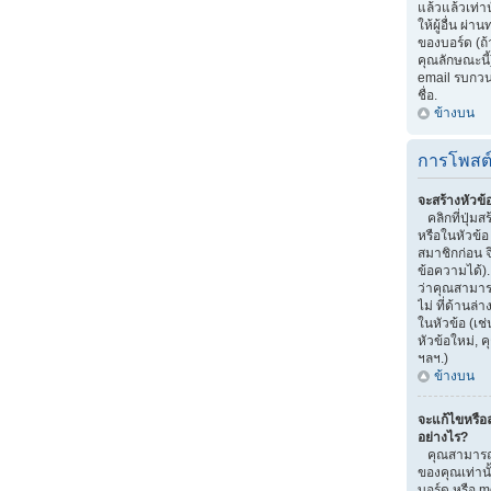
แล้วแล้วเท่าน
ให้ผู้อื่น ผ
ของบอร์ด (ถ
คุณลักษณะนี้)
email รบกวนผู้
ชื่อ.
ข้างบน
การโพสต
จะสร้างหัวข้
คลิกที่ปุ่มส
หรือในหัวข้
สมาชิกก่อน 
ข้อความได้)
ว่าคุณสามารถ
ไม่ ที่ด้านล
ในหัวข้อ (เช
หัวข้อใหม่,
ฯลฯ.)
ข้างบน
จะแก้ไขหรือ
อย่างไร?
คุณสามารถแ
ของคุณเท่านั
บอร์ด หรือ m