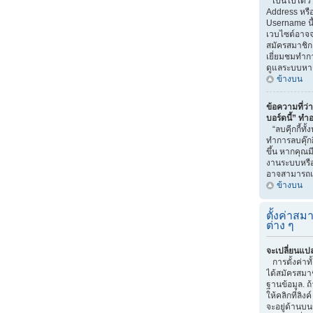
เป็นไปได้ว่
Address หรือ
Username นี
เวบไซต์อาจจ
สมัครสมาชิก 
เยี่ยมชมทำกา
ดูแลระบบหา
ข้างบน
ข้อความที่ว่า
บอร์ดนี้” ทำ
“ลบคุีกกี้ทั
ทำการลบคุ๊กก
ขึ้น หากคุณม
งานระบบหรื
อาจสามารถแก
ข้างบน
ตั้งค่าสมา
ต่าง ๆ
จะเปลี่ยนแปล
การตั้งค่าท
ได้สมัครสมาช
ฐานข้อมูล. ถ
ให้คลิกที่ลิง
จะอยู่ด้านบน