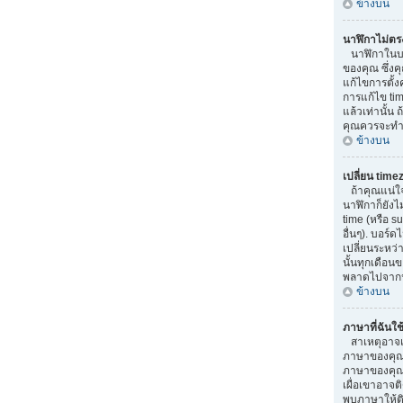
ข้างบน
นาฬิกาไม่ตร
นาฬิกาในบอ
ของคุณ ซึ่ง
แก้ไขการตั้ง
การแก้ไข tim
แล้วเท่านั้น 
คุณควรจะทำ 
ข้างบน
เปลี่ยน time
ถ้าคุณแน่ใจว
นาฬิกาก็ยังไ
time (หรือ su
อื่นๆ). บอร์
เปลี่ยนระหว่
นั้นทุกเดือน
พลาดไปจากน
ข้างบน
ภาษาที่ฉันใช้
สาเหตุอาจเกิ
ภาษาของคุณ 
ภาษาของคุณ.
เผื่อเขาอาจติ
พบภาษาให้ติ