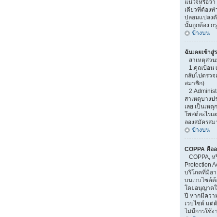
แน่ใจหรือว่า
เดียวที่ต้องท
ปลอมแปลงตัวเ
นั้นถูกต้อง 
ข้างบน
ฉันเคยเข้าสู่
สาเหตุส่วน
1.คุณป้อน u
กลับไปตรวจสอ
สมาชิก)
2.Administr
สาเหตุบางปร
เลย เป็นเหตุก
โพสต์อะไรเล
ลองสมัครสมาช
ข้างบน
COPPA คืออ
COPPA, หรือ
Protection A
บริโภคที่มี
บนเวบไซต์ต้
โดยอนุญาตให้
ปี หากมีควา
เวบไซต์ แต่ต
ไม่มีการใช้ง