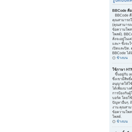
BBCode คือ
BBCode คือ
คุณสามารถใช
(คุณสามารถส
ข้อความโพสต
โพสต์). BBC
สั่งจะอยู่ใน
และ> ซึ่งจะใ
เปิดและปิด. 
BBCode ได้ท
ข้างบน
ใช้ภาษา HT
ขึ้นอยู่กับ 
ซึ่งเขามีสิทธ
อนุญาตให้ใช
ได้เพียงบางค
การป้องกันผ
บอร์ด โดยใช้
ปัญหาอื่นๆ. 
งาน คุณสามา
ข้อความโพสต
โพสต์.
ข้างบน