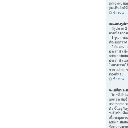
คุณจะพบข้อมู
(จะเห็นลิงค์ท
ข้างบน
จะแสดงรูปภ
มีรูปภาพ 2 อ
อ่านข้อความ
1.รูปภาพแสด
ที่จะบอกว่า
2.ถัดลงมาอ
ประจำตัว ซึ่ง
administrato
ประจำตัว และ
ไม่สามารถใช
จาก admin ขอ
ต้องดีพอ!)
ข้างบน
จะเปลี่ยนระด
โดยทั่วไปแ
แสดงระดับขั้
username ข
ตัว ขึ้นอยู่ก
ระดับขั้นเพ
เพื่อระบุสถา
administrato
ข้อความมากๆ เ