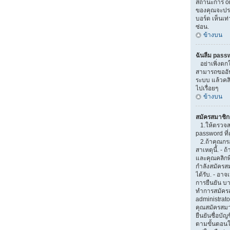
สถานะการ onl
ของคุณจะปรา
บอร์ด เห็นเท่
ซ่อน.
ข้างบน
ฉันลืม pass
อย่าเพิ่งตกใ
สามารถขออันใ
ระบบ แล้วคล
ไปเรื่อยๆ
ข้างบน
สมัครสมาชิกแ
1.ให้ตรวจส
password ที่ถ
2.ถ้าคุณกรอ
สาเหตุนี้. -
และคุณคลิกที่
กำลังสมัครส
ได้รับ. - อาจ
การยืนยัน บา
ทำการสมัครส
administrato
คุณสมัครสม
ยืนยันชื่อบัญ
ตามขั้นตอนใน