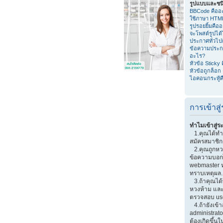
รูปแบบและชน
BBCode คืออ
ใช้ภาษา HTM
รูปรอยยิ้มคือ
จะโพสต์รูปได
ประกาศทั่วไป
ข้อความประก
อะไร?
หัวข้อ Sticky
หัวข้อถูกล็อก
ไอคอนกระทู้ค
การเข้าส
ทำไมเข้าสู่ร
1.คุณได้ทำก
สมัครสมาชิกก
2.คุณถูกหวงห
ข้อความบอกไว
webmaster หร
ทราบเหตุผล.
3.ถ้าคุณได้
หวงห้าม และ
ตรวจสอบ use
4.ถ้ายังเข้า
administrator
ต้องเกิดขึ้นใ