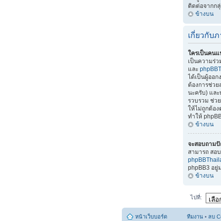
ติดต่อจากกลุ
ข้างบน
เกี่ยวกั
ใครเป็นคนแ
เป็นความร่
และ
phpBBT
ได้เป็นผู้อ
ต้องการช่วยส
นะครับ) แล
รวบรวม ช่วยแ
ให้ไม่ถูกต้
ทำให้ phpBB
ข้างบน
จะสอบถามปั
สามารถ สอบถ
phpBBThai
phpBB3 อยู
ข้างบน
ไปที่:
หน้าเว็บบอร์ด
ทีมงาน
•
ลบ C