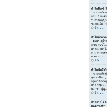
ทำไมถึงเข้าไ
บางบอร์ดอาจ
กลุ่ม. ถ้าจะเ
รับการอนุญา
ของบอร์ด. ค
ข้างบน
ทำไมถึงลงค
เฉพาะผู้ใช้ท
ลงคะแนนในแบ
ตรงความจริง)
สามารถลงคะแ
ลงคะแนน.
ข้างบน
ทำไมฉันถึงไ
บางบอร์ดผู้
คุณทำผิดกฏ ม
กรุณาติดต่อผ
ทาง phpBB ไ
นอกจากผู้ดู
ข้างบน
ทำอย่างไร ฉ
ดูแลกระทู้?