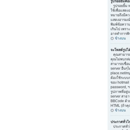
รูปรอยยิ้มคื
รูปรอยยิ้ม ห
ใช้เพื่อแสดง
หมายถึงมีควา
แสดงอารมณ์ท
พิมพ์ข้อควา
เกินไป เพรา
อาจทำการพิ
ข้างบน
จะโพสต์รูปไ
คุณสามารถแ
คุณไม่พบกล่
สามารถเชื่อม
server อื่นๆ
place.net/my-
ต้องใช้ระบบ
ของ hotmail 
password, ฯ
รูปภาพที่อยู
server สาธา
BBCode ด้วยค
HTML (ถ้าคุ
ข้างบน
ประกาศทั่วไ
ประกาศทั่วไป