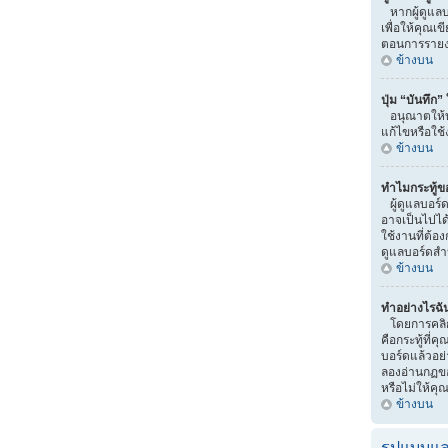
หากผู้ดูแลบ
เพื่อให้คุณเ
ตอนการรายง
ข้างบน
ปุ่ม “บันทึก
อนุณาตให้บ
แก้ไขหรือใช้
ข้างบน
ทำไมกระทู้ข
ผู้ดูแลบอร์
อาจเป็นไปได้ว
ใช้งานที่ต้อ
ดูแลบอร์ดสำ
ข้างบน
ทำอย่างไรฉัน
โดยการคลิกท
คือกระทู้ที
บอร์ดแล้วอย่
ลองอ่านกฏขอ
หรือไม่ให้คุ
ข้างบน
รูปแบบแล