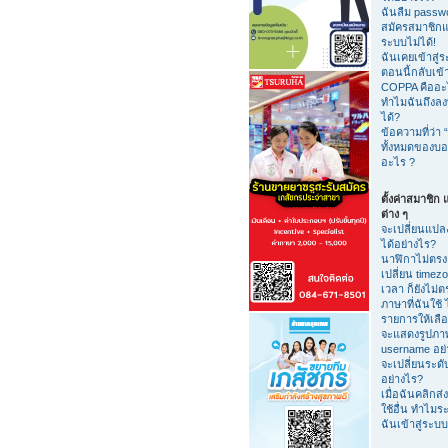
ฉันลืม passw
สมัครสมาชิกแล้
ระบบไม่ได้!
ฉันเคยเข้าสู่ร
ตอนนี้กลับเข้า
COPPA คืออะ
ทำไมฉันถึงลงท
ได้?
ข้อความที่ว่า “
ทั้งหมดของบอร
อะไร ?
ตั้งค่าสมาชิก แ
ต่าง ๆ
จะเปลี่ยนแปลง
ได้อย่างไร?
นาฬิกาไม่ตรง
เปลี่ยน timezo
เวลา ก็ยังไม่ต
ภาษาที่ฉันใช้ ไ
รายการให้เลือ
จะแสดงรูปภาพ
username อย่
จะเปลี่ยนระดับ
อย่างไร?
เมื่อฉันคลิกส่ง 
ใช้อื่น ทำไมร
ฉันเข้าสู่ระบ