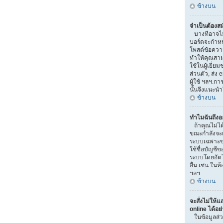
ข้างบน
จำเป็นต้องส
บางทีอาจไม่จ
บอร์ดจะกำหน
โพสต์ข้อควา
ทำให้คุณสามา
ใช้ในผู้เยี่
ส่วนตัว, ส่ง e
ผู้ใช้ ฯลฯ.ก
นั้นจึงแนะน
ข้างบน
ทำไมฉันถึงอ
ถ้าคุณไม่ได้
ขณะกำลังจะเข
ระบบเฉพาะขณะ
ใช้ชื่อบัญชี
ระบบโดยอัตโน
อื่น เช่น ในห
ฯลฯ
ข้างบน
จะสั่งไม่ให้แ
online ได้อย
ในข้อมูลส่ว