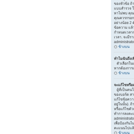
ของหัวข้อ ถ้
แบบสำรวจ ใ
หาไม่พบ คุณอ
คุณควรกรอกห
อย่างน้อย 2 ต
ข้อความ แล้ว
กำหนดเวลาก
เวลา. จะมีร
administrato
ข้างบน
ทำไมฉันถึงเ
ตัวเลือกในแ
หากต้องการเพ
ข้างบน
จะแก้ไขหรื
ผู้ที่เป็นค
ของบอร์ด สา
แก้ไขข้อควา
อยู่ในนั้น).
หรือแก้ไขตัว
ทำการลงคะแ
administrato
เพื่อป้องกันไ
คะแนนไปแล
ข้างบน