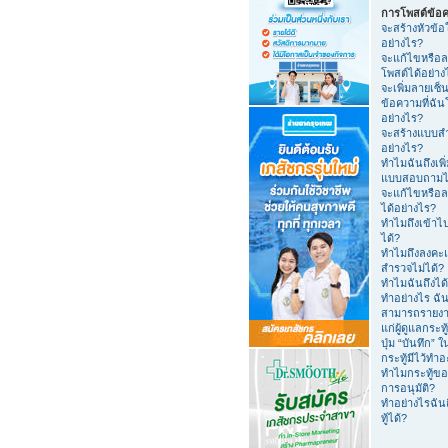
การโพสต์ข้อ
จะสร้างหัวข้อ
อย่างไร?
จะแก้ไขหรือล
โพสต์ได้อย่าง
จะเพิ่มลายเซ็น
ข้อความที่ฉัน
อย่างไร?
จะสร้างแบบส
อย่างไร?
ทำไมฉันถึงเพิ
แบบสอบถามไม
จะแก้ไขหรือ
ได้อย่างไร?
ทำไมถึงเข้าไ
ได้?
ทำไมถึงลงค
สำรวจไม่ได้?
ทำไมฉันถึงได
ทำอย่างไร ฉัน
สามารถรายง
แก่ผู้ดูแลกระทู
ปุ่ม “บันทึก”
กระทู้มีไว้ทำ
ทำไมกระทู้ขอ
การอนุมัติ?
ทำอย่างไรฉันถ
ทู้ได้?