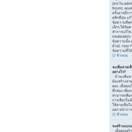
(ยกเว้น adm
forum). คุณ
ครั้งอาจมีก
คลิกที่ปุ่ม 
ข้อความที่ค
เล็กๆ ใต้ข้อ
ทำการแก้ไข. 
moderators ห
ข้อความนั้น 
ด้วย). กรุณา
ข้อความที่ได
ข้างบน
จะเพิ่มลายเซ
อย่างไร?
ถ้าจะเพิ่มลา
ต้องสร้างลาย
คุณ. เมื่อค
ที่กล่อง เพิ
สามารถเพิ่ม
การเลือกในข
ใช้ลายเซ็นใ
ออก หน้าการ
ข้างบน
จะสร้างแบบส
เมื่อคุณสร้