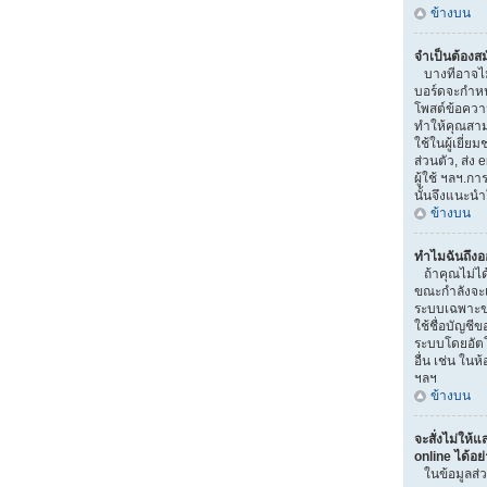
ข้างบน
จำเป็นต้องส
บางทีอาจไม่จ
บอร์ดจะกำหน
โพสต์ข้อควา
ทำให้คุณสามา
ใช้ในผู้เยี่
ส่วนตัว, ส่ง e
ผู้ใช้ ฯลฯ.ก
นั้นจึงแนะน
ข้างบน
ทำไมฉันถึงอ
ถ้าคุณไม่ได้
ขณะกำลังจะเข
ระบบเฉพาะขณะ
ใช้ชื่อบัญชี
ระบบโดยอัตโน
อื่น เช่น ในห
ฯลฯ
ข้างบน
จะสั่งไม่ให้แ
online ได้อย
ในข้อมูลส่ว