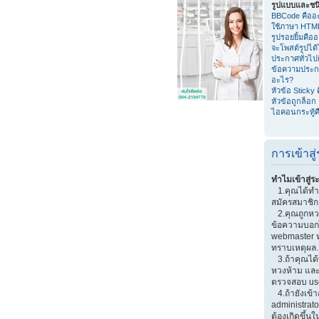
รูปแบบและชน
BBCode คืออ
ใช้ภาษา HTM
รูปรอยยิ้มคือ
จะโพสต์รูปได
ประกาศทั่วไป
ข้อความประก
อะไร?
หัวข้อ Sticky
หัวข้อถูกล็อก
ไอคอนกระทู้ค
การเข้าส
ทำไมเข้าสู่ร
1.คุณได้ทำก
สมัครสมาชิกก
2.คุณถูกหวงห
ข้อความบอกไว
webmaster หร
ทราบเหตุผล.
3.ถ้าคุณได้
หวงห้าม และ
ตรวจสอบ use
4.ถ้ายังเข้า
administrator
ต้องเกิดขึ้นใ