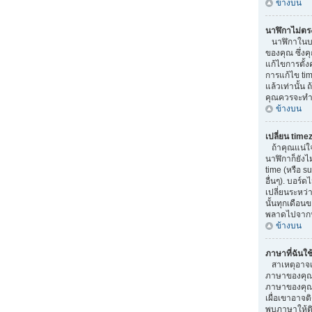
ข้างบน
นาฬิกาไม่ตร
นาฬิกาในบอ
ของคุณ ซึ่ง
แก้ไขการตั้ง
การแก้ไข tim
แล้วเท่านั้น 
คุณควรจะทำ 
ข้างบน
เปลี่ยน time
ถ้าคุณแน่ใจว
นาฬิกาก็ยังไ
time (หรือ su
อื่นๆ). บอร์
เปลี่ยนระหว่
นั้นทุกเดือน
พลาดไปจากน
ข้างบน
ภาษาที่ฉันใช้
สาเหตุอาจเกิ
ภาษาของคุณ 
ภาษาของคุณ.
เผื่อเขาอาจติ
พบภาษาให้ติ