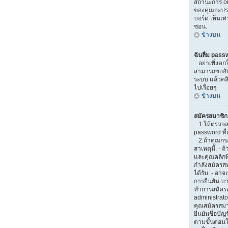
สถานะการ onl
ของคุณจะปรา
บอร์ด เห็นเท่
ซ่อน.
ข้างบน
ฉันลืม pass
อย่าเพิ่งตกใ
สามารถขออันใ
ระบบ แล้วคล
ไปเรื่อยๆ
ข้างบน
สมัครสมาชิกแ
1.ให้ตรวจส
password ที่ถ
2.ถ้าคุณกรอ
สาเหตุนี้. -
และคุณคลิกที่
กำลังสมัครส
ได้รับ. - อาจ
การยืนยัน บา
ทำการสมัครส
administrato
คุณสมัครสม
ยืนยันชื่อบัญ
ตามขั้นตอนใน