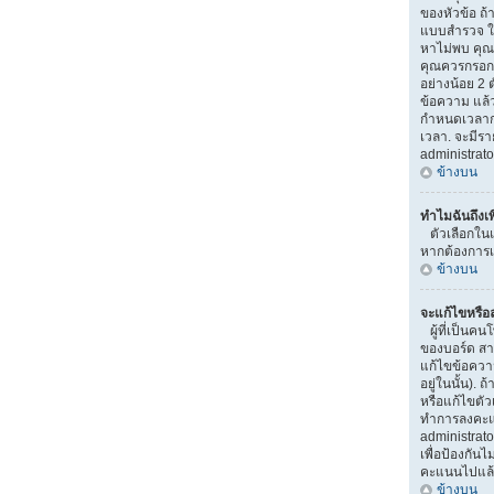
ของหัวข้อ ถ้
แบบสำรวจ ใ
หาไม่พบ คุณอ
คุณควรกรอกห
อย่างน้อย 2 ต
ข้อความ แล้ว
กำหนดเวลาก
เวลา. จะมีร
administrato
ข้างบน
ทำไมฉันถึงเ
ตัวเลือกในแ
หากต้องการเพ
ข้างบน
จะแก้ไขหรื
ผู้ที่เป็นค
ของบอร์ด สา
แก้ไขข้อควา
อยู่ในนั้น).
หรือแก้ไขตัว
ทำการลงคะแ
administrato
เพื่อป้องกันไ
คะแนนไปแล
ข้างบน