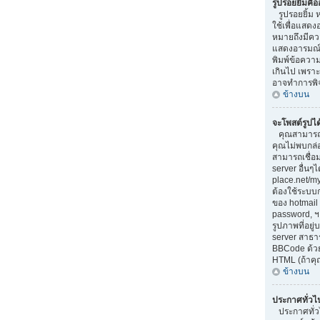
รูปรอยยิ้มคื
รูปรอยยิ้ม ห
ใช้เพื่อแสดง
หมายถึงมีควา
แสดงอารมณ์ท
พิมพ์ข้อควา
เกินไป เพรา
อาจทำการพิ
ข้างบน
จะโพสต์รูปไ
คุณสามารถแ
คุณไม่พบกล่
สามารถเชื่อม
server อื่นๆ
place.net/my-
ต้องใช้ระบบ
ของ hotmail 
password, ฯ
รูปภาพที่อยู
server สาธา
BBCode ด้วยค
HTML (ถ้าคุ
ข้างบน
ประกาศทั่วไ
ประกาศทั่วไป