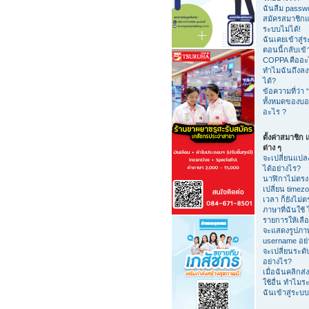
ฉันลืม passw
สมัครสมาชิกแล้
ระบบไม่ได้!
ฉันเคยเข้าสู่ร
ตอนนี้กลับเข้า
COPPA คืออะ
ทำไมฉันถึงลงท
ได้?
ข้อความที่ว่า “
ทั้งหมดของบอร
อะไร ?
ตั้งค่าสมาชิก แ
ต่าง ๆ
จะเปลี่ยนแปลง
ได้อย่างไร?
นาฬิกาไม่ตรง
เปลี่ยน timezo
เวลา ก็ยังไม่ต
ภาษาที่ฉันใช้ ไ
รายการให้เลือ
จะแสดงรูปภาพ
username อย่
จะเปลี่ยนระดับ
อย่างไร?
เมื่อฉันคลิกส่ง 
ใช้อื่น ทำไมร
ฉันเข้าสู่ระบ