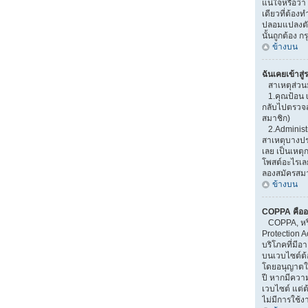
แน่ใจหรือว่า
เดียวที่ต้องท
ปลอมแปลงตัวเ
นั้นถูกต้อง 
ข้างบน
ฉันเคยเข้าสู่
สาเหตุส่วน
1.คุณป้อน u
กลับไปตรวจสอ
สมาชิก)
2.Administr
สาเหตุบางปร
เลย เป็นเหตุก
โพสต์อะไรเล
ลองสมัครสมาช
ข้างบน
COPPA คืออ
COPPA, หรือ
Protection A
บริโภคที่มี
บนเวบไซต์ต้
โดยอนุญาตให้
ปี หากมีควา
เวบไซต์ แต่ต
ไม่มีการใช้ง