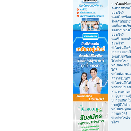
การโพสต์ข้อ
จะสร้างหัวข้อ
อย่างไร?
จะแก้ไขหรือล
โพสต์ได้อย่าง
จะเพิ่มลายเซ็น
ข้อความที่ฉัน
อย่างไร?
จะสร้างแบบส
อย่างไร?
ทำไมฉันถึงเพิ
แบบสอบถามไม
จะแก้ไขหรือ
ได้อย่างไร?
ทำไมถึงเข้าไ
ได้?
ทำไมถึงลงค
สำรวจไม่ได้?
ทำไมฉันถึงได
ทำอย่างไร ฉัน
สามารถรายง
แก่ผู้ดูแลกระทู
ปุ่ม “บันทึก”
กระทู้มีไว้ทำ
ทำไมกระทู้ขอ
การอนุมัติ?
ทำอย่างไรฉันถ
ทู้ได้?