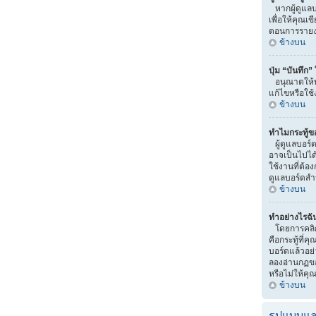
หากผู้ดูแลบ
เพื่อให้คุณเ
ตอนการรายง
ข้างบน
ปุ่ม “บันทึก
อนุณาตให้บ
แก้ไขหรือใช้
ข้างบน
ทำไมกระทู้ข
ผู้ดูแลบอร์
อาจเป็นไปได้ว
ใช้งานที่ต้อ
ดูแลบอร์ดสำ
ข้างบน
ทำอย่างไรฉัน
โดยการคลิกท
คือกระทู้ที
บอร์ดแล้วอย่
ลองอ่านกฏขอ
หรือไม่ให้คุ
ข้างบน
รูปแบบแล