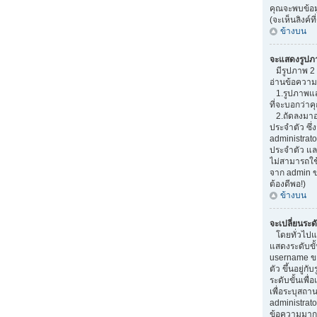
คุณจะพบข้อมู
(จะเห็นลิงค์ท
ข้างบน
จะแสดงรูปภ
มีรูปภาพ 2 อ
อ่านข้อความ
1.รูปภาพแสด
ที่จะบอกว่า
2.ถัดลงมาอ
ประจำตัว ซึ่ง
administrato
ประจำตัว และ
ไม่สามารถใช
จาก admin ขอ
ต้องดีพอ!)
ข้างบน
จะเปลี่ยนระด
โดยทั่วไปแ
แสดงระดับขั้
username ข
ตัว ขึ้นอยู่ก
ระดับขั้นเพ
เพื่อระบุสถา
administrato
ข้อความมากๆ เ