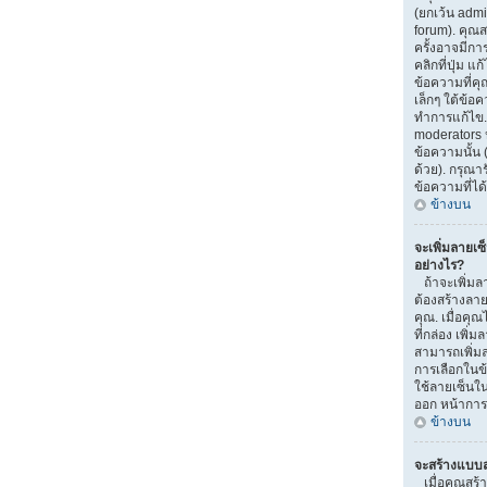
(ยกเว้น adm
forum). คุณ
ครั้งอาจมีก
คลิกที่ปุ่ม 
ข้อความที่ค
เล็กๆ ใต้ข้อ
ทำการแก้ไข. 
moderators ห
ข้อความนั้น 
ด้วย). กรุณา
ข้อความที่ได
ข้างบน
จะเพิ่มลายเซ
อย่างไร?
ถ้าจะเพิ่มลา
ต้องสร้างลาย
คุณ. เมื่อค
ที่กล่อง เพิ
สามารถเพิ่ม
การเลือกในข
ใช้ลายเซ็นใ
ออก หน้าการ
ข้างบน
จะสร้างแบบส
เมื่อคุณสร้