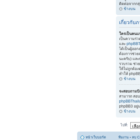
ติดต่อจากกลุ
ข้างบน
เกี่ยวกั
ใครเป็นคนแ
เป็นความร่
และ
phpBBT
ได้เป็นผู้อ
ต้องการช่วยส
นะครับ) แล
รวบรวม ช่วยแ
ให้ไม่ถูกต้
ทำให้ phpBB
ข้างบน
จะสอบถามปั
สามารถ สอบถ
phpBBThai
phpBB3 อยู
ข้างบน
ไปที่:
หน้าเว็บบอร์ด
ทีมงาน
•
ลบ C