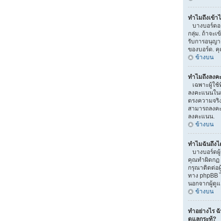
ทำไมถึงเข้าไ
บางบอร์ดอาจ
กลุ่ม. ถ้าจะเ
รับการอนุญา
ของบอร์ด. ค
ข้างบน
ทำไมถึงลงค
เฉพาะผู้ใช้ท
ลงคะแนนในแบ
ตรงความจริง)
สามารถลงคะแ
ลงคะแนน.
ข้างบน
ทำไมฉันถึงไ
บางบอร์ดผู้
คุณทำผิดกฏ ม
กรุณาติดต่อผ
ทาง phpBB ไ
นอกจากผู้ดู
ข้างบน
ทำอย่างไร ฉ
ดูแลกระทู้?