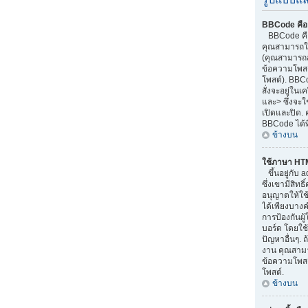
BBCode คือ
BBCode คือ
คุณสามารถใช
(คุณสามารถส
ข้อความโพสต
โพสต์). BBC
สั่งจะอยู่ใน
และ> ซึ่งจะใ
เปิดและปิด. 
BBCode ได้ท
ข้างบน
ใช้ภาษา HT
ขึ้นอยู่กับ 
ซึ่งเขามีสิทธ
อนุญาตให้ใช
ได้เพียงบางค
การป้องกันผ
บอร์ด โดยใช้
ปัญหาอื่นๆ. 
งาน คุณสามา
ข้อความโพสต
โพสต์.
ข้างบน