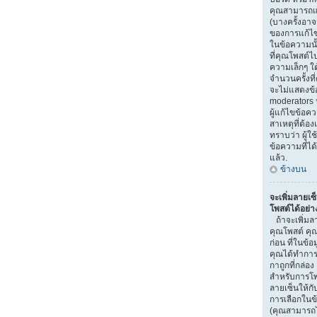
คุณสามารถแก
(บางครั้งอา
ของการแก้ไข)
ในข้อความนั
ที่คุณโพสต์ไ
ความเล็กๆ ใ
จำนวนครั้งที
จะไม่แสดงข้อ
moderators ห
ผู้แก้ไขข้อ
สาเหตุที่ต้อง
ทราบว่า ผู้
ข้อความที่ได
แล้ว.
ข้างบน
จะเพิ่มลายเซ
โพสต์ได้อย่า
ถ้าจะเพิ่มลา
คุณโพสต์ คุณ
ก่อน ที่ในข้อ
คุณได้ทำการ
กาถูกที่กล่อง
สำหรับการโพ
ลายเซ็นให้ก
การเลือกในข
(คุณสามารถไ