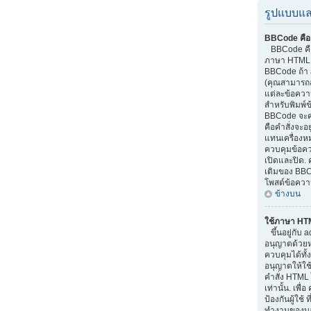
รูปแบบแล
BBCode คือ
BBCode คือส
ภาษา HTML.
BBCode ถ้า 
(คุณสามารถส
แต่ละข้อควา
สำหรับพิมพ์
BBCode จะค
คือคำสั่งจะอย
แทนเครื่องหม
ควบคุมข้อควา
เปิดและปิด. 
เติมของ BBC
โพสต์ข้อควา
ข้างบน
ใช้ภาษา HT
ขึ้นอยู่กับ a
อนุญาตด้วยหรื
ควบคุมได้ทั้
อนุญาตให้ใช
คำสั่ง HTML 
เท่านั้น. เพ
ป้องกันผู้ใช
ทำงานของบอร