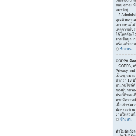
password ผิ
สอบ email ที่
สมาชิก)
2.Administr
คุณด้วยสาเ
เพราะคุณไม่ไ
เหตุการณ์ปรกต
ได้โพสต์อะไ
ฐานข้อมูล. 
ครั้ง แล้วถาม
ข้างบน
COPPA คืออ
COPPA, หรือ
Privacy and 
เป็นกฏหมายคุ
ต่ำกว่า 13 
บนเวบไซต์ต้
ของผู้ปกครอ
ประวัติของเด็
หากมีความจำ
เพื่อเข้าชมเวบ
ปกครองด้วย 
งานในส่วนนี้
ข้างบน
ทำไมฉันถึงลง