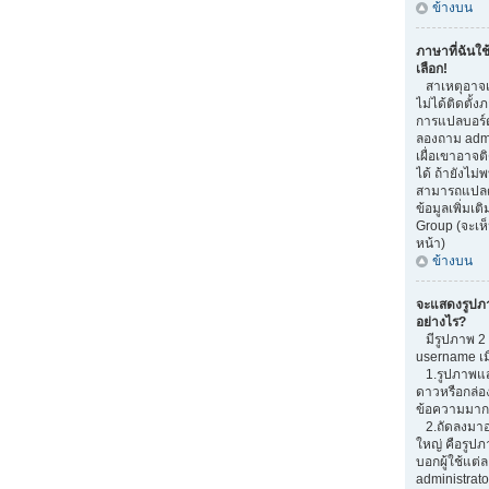
ข้างบน
ภาษาที่ฉันใช
เลือก!
สาเหตุอาจเก
ไม่ได้ติดตั้
การแปลบอร์
ลองถาม admi
เผื่อเขาอาจต
ได้ ถ้ายังไม่
สามารถแปลด้
ข้อมูลเพิ่มเต
Group (จะเห็
หน้า)
ข้างบน
จะแสดงรูปภ
อย่างไร?
มีรูปภาพ 2 อ
username เม
1.รูปภาพแสด
ดาวหรือกล่อ
ข้อความมากน
2.ถัดลงมาอ
ใหญ่ คือรูปภ
บอกผู้ใช้แต่ล
administrato