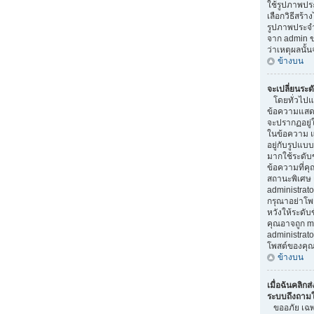
ใช้รูปภาพป
เลือกวิธีสร้า
รูปภาพประจ
จาก admin ขอ
ว่าเหตุผลนั้น
ข้างบน
จะเปลี่ยนระด
โดยทั่วไปแล
ข้อความแสดงร
จะปรากฏอยู่
ในข้อความ แล
อยู่กับรูปแบบ
มากใช้ระดับ
ข้อความที่คุ
สถานะพิเศษ 
administrator
กรุณาอย่าโพ
หวังให้ระดับข
คุณอาจถูก m
administra
โพสต์ของคุณ
ข้างบน
เมื่อฉันคลิกส่
ระบบถึงถามให
ขออภัย เฉพาะ