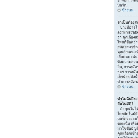
อาจมีการตั้งค
บอร์ด.
ข้างบน
จำเป็นต้องส
บางทีอาจไม่จ
administrat
ว่า คุณต้องส
โพสต์ข้อควา
สมัครสมาชิ
คุณลักษณะเพิ่ม
เยี่ยมชม เช่
ข้อความส่วนตั
อื่น, การสมัคร
ฯลฯ.การสมัค
เล็กน้อย ดัง
ทำการสมัคร
ข้างบน
ทำไมฉันถึง
อัตโนมัติ?
ถ้าคุณไม่ได้
โดยอัตโนมัติ
บอร์ดจะยอมใ
ขณะนั้น เพื่อ
มาใช้ชื่อบัญ
คุณเลือกเข้า