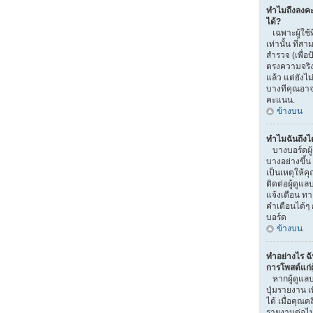
ทำไมถึงลงค
ได้?
เฉพาะผู้ใช้ท
เท่านั้น ที
สำรวจ (เพื่อ
ตรงความจริง
แล้ว แต่ยัง
บางทีคุณอาจไ
คะแนน.
ข้างบน
ทำไมฉันถึงไ
บางบอร์ดผู
บางอย่างขึ้น
เป็นเหตุให้ค
ติดต่อผู้ดูแ
แจ้งเตือน ท
คำเตือนได้ๆ 
บอร์ด
ข้างบน
ทำอย่างไร ฉ
การโพสต์แก่ผู
หากผู้ดูแลบ
ปุ่มรายงาน เ
ได้ เมื่อคุณ
รายงานต่อไ