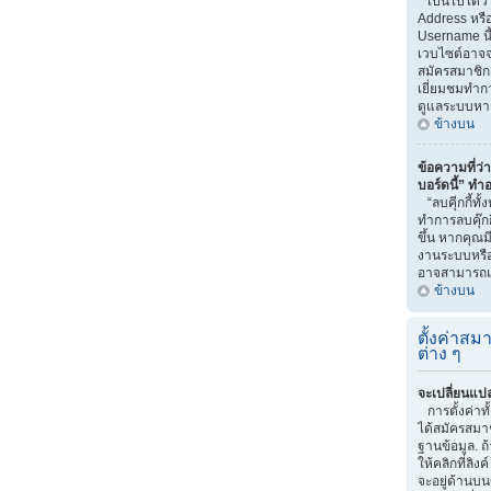
เป็นไปได้ว่
Address หรือ
Username นี
เวบไซต์อาจจ
สมัครสมาชิก 
เยี่ยมชมทำกา
ดูแลระบบหา
ข้างบน
ข้อความที่ว่า
บอร์ดนี้” ทำ
“ลบคุีกกี้ทั
ทำการลบคุ๊กก
ขึ้น หากคุณม
งานระบบหรื
อาจสามารถแก
ข้างบน
ตั้งค่าสมา
ต่าง ๆ
จะเปลี่ยนแปล
การตั้งค่าท
ได้สมัครสมาช
ฐานข้อมูล. ถ
ให้คลิกที่ลิง
จะอยู่ด้านบน