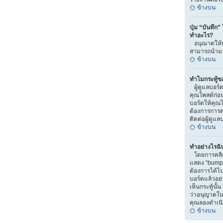
ข้างบน
ปุ่ม “บันทึก”
ทำอะไร?
อนุณาตให้บั
สามารถนำมาแ
ข้างบน
ทำไมกระทู้ข
ผู้ดูแลบอร์
คุณโพสต์ก่อน
บอร์ดให้คุณไป
ต้องการการ
ติดต่อผู้ดูแ
ข้างบน
ทำอย่างไรฉัน
โดยการคลิกท
แสดง “bump” น
ต้องการได้
บอร์ดแล้วอย
เห็นกระทู้นั
ว่าอนุญาตในส่
คุณลองดำเนิน
ข้างบน