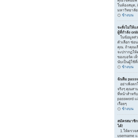
คุณใช้คอมพิวเ
ในห้องสมุด, i
มหาวิทยาลัย
ข้างบน
จะสั่งไม่ให้
ผู้ที่กำลัง on
ในข้อมูลส่
ตัวเลือก ซ่
คุณ. ถ้าคุณเ
จะปรากฏให้ค
ของบอร์ด เห็
นับเป็นผู้ใช้ที
ข้างบน
ฉันลืม pass
อย่าเพิ่งตก
จริงๆ คุณสาม
ที่หน้าสำหรับ
password แ
เรื่อยๆ
ข้างบน
สมัครสมาชิกแ
ได้!
1.ให้ตรวจส
username และ