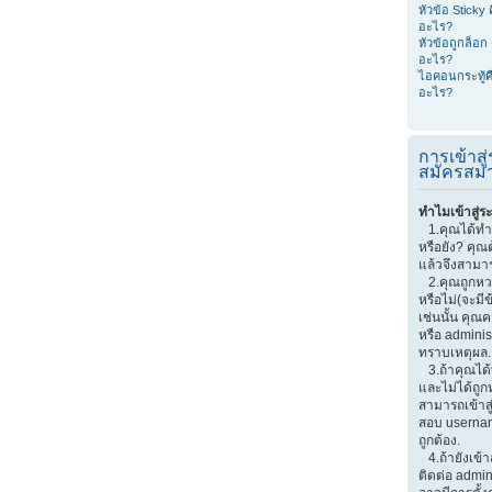
หัวข้อ Sticky 
อะไร?
หัวข้อถูกล็อก 
อะไร?
ไอคอนกระทู้ค
อะไร?
การเข้าส
สมัครสมา
ทำไมเข้าสู่ร
1.คุณได้ทำ
หรือยัง? คุณ
แล้วจึงสามาร
2.คุณถูกหวงห
หรือไม่(จะมี
เช่นนั้น คุณ
หรือ adminis
ทราบเหตุผล.
3.ถ้าคุณได
และไม่ได้ถูก
สามารถเข้าส
สอบ userna
ถูกต้อง.
4.ถ้ายังเข้า
ติดต่อ admin