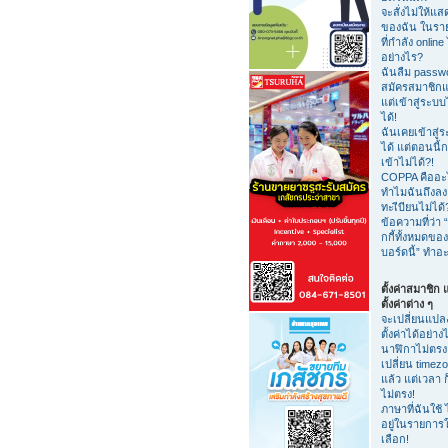
จะสั่งไม่ให้แสด
ของฉัน ในรายชื
ที่กำลัง online 
อย่างไร?
ฉันลืม passw
สมัครสมาชิกแ
แต่เข้าสู่ระบบ
ได้!
ฉันเคยเข้าสู่
ได้ แต่ตอนนี้ก
เข้าไม่ได้?!
COPPA คืออะ
ทำไมฉันถึงลง
ทะเีบียนไม่ได้
ข้อความที่ว่า “
กกี้ทั้งหมดของ
บอร์ดนี้” ทำอ
ตั้งค่าสมาชิก
ตั้งค่าต่าง ๆ
จะเปลี่ยนแปล
ตั้งค่าได้อย่าง
นาฬิกาไม่ตรง
เปลี่ยน timez
แล้ว แต่เวลา ก
ไม่ตรง!
ภาษาที่ฉันใช้ 
อยู่ในรายการใ
เลือก!