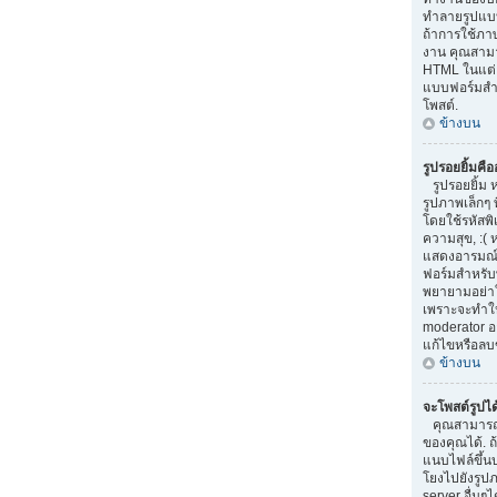
ทำลายรูปแบบ
ถ้าการใช้ภา
งาน คุณสามา
HTML ในแต่ล
แบบฟอร์มสำ
โพสต์.
ข้างบน
รูปรอยยิ้มคื
รูปรอยยิ้ม 
รูปภาพเล็กๆ 
โดยใช้รหัสพิเ
ความสุข, :( 
แสดงอารมณ์
ฟอร์มสำหรับ
พยายามอย่าใ
เพราะจะทำให
moderator 
แก้ไขหรือลบ
ข้างบน
จะโพสต์รูปไ
คุณสามารถ
ของคุณได้. 
แนบไฟล์ขึ้น
โยงไปยังรูปภ
server อื่นๆได