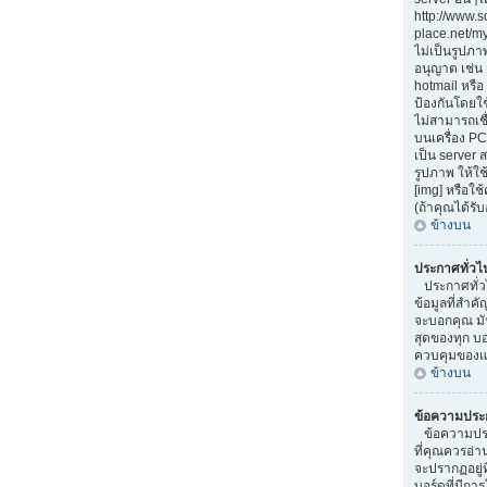
http://www.
place.net/my-
ไม่เป็นรูปภา
อนุญาต เช่น
hotmail หรือ 
ป้องกันโดยใ
ไม่สามารถเชื
บนเครื่อง PC
เป็น server
รูปภาพ ให้ใช
[img] หรือใ
(ถ้าคุณได้รั
ข้างบน
ประกาศทั่วไ
ประกาศทั่ว
ข้อมูลที่สำคั
จะบอกคุณ มั
สุดของทุก บ
ควบคุมของแต
ข้างบน
ข้อความประ
ข้อความประ
ที่คุณควรอ่
จะปรากฏอยู่
บอร์ดที่มีการ