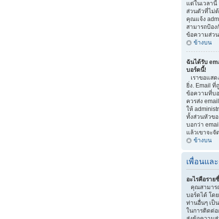
แต่ในเวลานี้
ส่วนตัวที่ไม
คุณแจ้ง adm
สามารถป้องกัน
ข้อความส่วนต
ข้างบน
ฉันได้รับ em
บอร์ดนี้!
เราขอแสดงค
ยิ่ง. Email ที
ข้อความที่บอก
ควรส่ง email
ให้ administ
ทั้งส่วนหัวข
บอกว่า email
แล้วเขาจะจั
ข้างบน
เพื่อนและ
อะไรคือรายชื
คุณสามารถจ
บอร์ดได้ โด
ท่านอื่นๆ เป็น
ในการติดต่อ
ส่งข้อความส