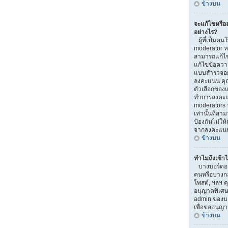
ข้างบน
จะแก้ไขหรื
อย่างไร?
ผู้ที่เป็นคน
moderator ห
สามารถแก้ไข
แก้ไขข้อความ
แบบสำรวจอยู่
ลงคะแนน คุ
ตัวเลือกของแ
ทำการลงคะแ
moderators ห
เท่านั้นที่สา
ป้องกันไม่ให้
จากลงคะแน
ข้างบน
ทำไมถึงเข้าไ
บางบอร์ดอาจ
คนหรือบางกลุ่
โพสต์, ฯลฯ ค
อนุญาตพิเศษ
admin ของบอ
เพื่อขออนุญ
ข้างบน