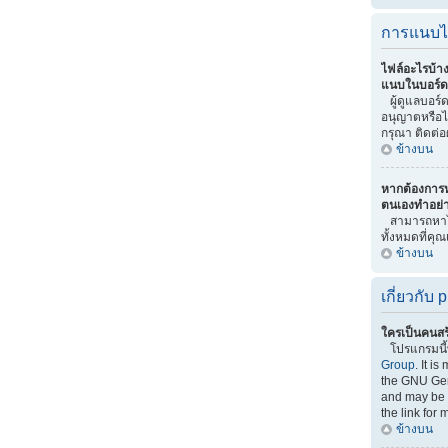
การแนบไ
ไฟล์อะไรบ้า
แนบในบอร์ดน
ผู้ดูแลบอร์ดเ
อนุญาตหรือไ
กรุณา ติดต่อ
ข้างบน
หากต้องการ
ตนเองทำอย่
สามารถหาไ
ทั้งหมดที่คุ
ข้างบน
เกี่ยวกับ
ใครเป็นคนสร
โปรแกรมนี
Group
. It i
the GNU Gen
and may be f
the link for 
ข้างบน