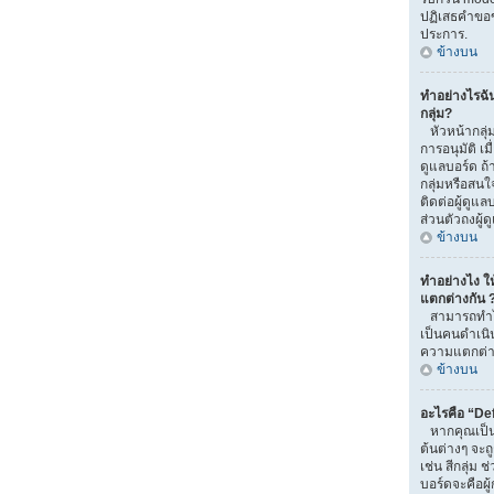
ปฏิเสธคำขอ
ประการ.
ข้างบน
ทำอย่างไรฉั
กลุ่ม?
หัวหน้ากลุ่ม
การอนุมัติ เมื่
ดูแลบอร์ด ถ
กลุ่มหรือสนใ
ติดต่อผู้ดูแ
ส่วนตัวถงผู้
ข้างบน
ทำอย่างไง ให้
แตกต่างกัน 
สามารถทำได้
เป็นคนดำเนิน
ความแตกต่าง
ข้างบน
อะไรคือ “De
หากคุณเป็นส
ต้นต่างๆ จะถ
เช่น สีกลุ่ม ช
บอร์ดจะคือผู