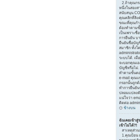
2.ถ้าคุณกรอ
หนึ่งในสองสาเ
สนับสนุน CO
คุณคลิกที่ลิง
ขณะที่คุณกำ
ต้องทำตามขั้
เป็นเพราะชื่
การยืนยัน บ
ยืนยันชื่อบั
สมาชิก ทั้งโ
administrato
ระบบได้. เมื
จะบอกคุณเอง
บัญชีหรือไม่.
ทำตามขั้นตอน
e-mail คุณแน
กรอกนั้นถูกต้
ทำการยืนยันช
ปลอมแปลงตัวเ
แน่ใจว่า emai
ติดต่อ admin
ข้างบน
ฉันเคยเข้าสู่
เข้าไม่ได้?!
สาเหตุส่วน
1.คุณป้อน 