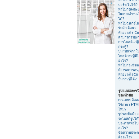
บอร์ด ไม่ได้?
ทำไมถึงลงค
ในแบบสำรวจไ
ได้?
ทำไมฉันถึงได้
รับคำเตือน?
ทำอย่างไร ฉัน
สามารถรายง
การโพสต์แก่ผู
กระทู้?
ปุ่ม “บันทึก” 
โพสต์กระทู้มีไ
อะไร?
ทำไมกระทู้ขอ
ต้องรอการอนุม
ทำอย่างไรฉัน
ปั้มกระทู้ได้?
รูปแบบและชน
ของหัวข้อ
BBCode คืออ
ใช้ภาษา HTML
ไหม?
รูปรอยยิ้มคือ
จะโพสต์รูปได
ประกาศทั่วไป
อะไร?
ข้อความประ
คืออะไร?