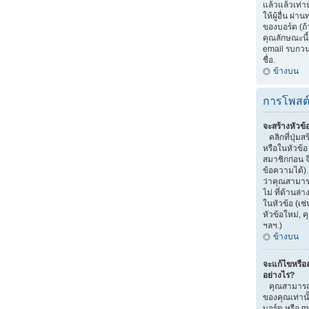
แล้วแล้วเท่าน
ให้ผู้อื่น ผ
ของบอร์ด (ถ
คุณลักษณะนี้)
email รบกวนผู้
ชื่อ.
ข้างบน
การโพสต
จะสร้างหัวข้
คลิกที่ปุ่มส
หรือในหัวข้
สมาชิกก่อน 
ข้อความได้)
ว่าคุณสามารถ
ไม่ ที่ด้านล
ในหัวข้อ (เช
หัวข้อใหม่,
ฯลฯ.)
ข้างบน
จะแก้ไขหรือ
อย่างไร?
คุณสามารถแ
ของคุณเท่านั
บอร์ด หรือ m