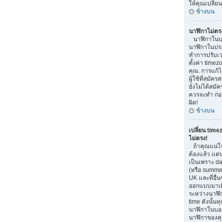
ให้คุณเปลี่ย
ข้างบน
นาฬิกาไม่ตร
นาฬิกาในบอ
นาฬิกาในประ
ทำการปรับเว
ตั้งค่า time
คุณ. การแก้ไ
ผู้ใช้ที่สมัค
ยังไม่ได้สมัค
ควรจะทำ ก่
ผิด!
ข้างบน
เปลี่ยน time
ไม่ตรง!
ถ้าคุณแน่ใจ
ต้องแล้ว แต่
เป็นเพราะ da
(หรือ summer 
UK และที่อื่น
ออกแบบมาเพื
ระหว่างนาฬิ
time ดังนั้น
นาฬิกาในบอ
นาฬิกาของคุ