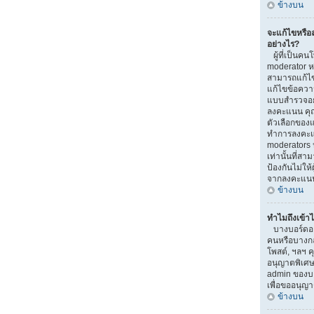
ข้างบน
จะแก้ไขหรื
อย่างไร?
ผู้ที่เป็นคน
moderator ห
สามารถแก้ไข
แก้ไขข้อความ
แบบสำรวจอยู่
ลงคะแนน คุ
ตัวเลือกของแ
ทำการลงคะแ
moderators ห
เท่านั้นที่สา
ป้องกันไม่ให้
จากลงคะแน
ข้างบน
ทำไมถึงเข้าไ
บางบอร์ดอาจ
คนหรือบางกลุ่
โพสต์, ฯลฯ ค
อนุญาตพิเศษ
admin ของบอ
เพื่อขออนุญ
ข้างบน