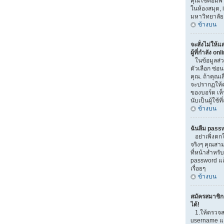
คุณใช้คอมพิวเ
ในห้องสมุด, i
มหาวิทยาลัย
ข้างบน
จะสั่งไม่ให้
ผู้ที่กำลัง on
ในข้อมูลส่
ตัวเลือก ซ่
คุณ. ถ้าคุณเ
จะปรากฏให้ค
ของบอร์ด เห็
นับเป็นผู้ใช้ที
ข้างบน
ฉันลืม pass
อย่าเพิ่งตก
จริงๆ คุณสาม
ที่หน้าสำหรับ
password แ
เรื่อยๆ
ข้างบน
สมัครสมาชิกแ
ได้!
1.ให้ตรวจส
username และ