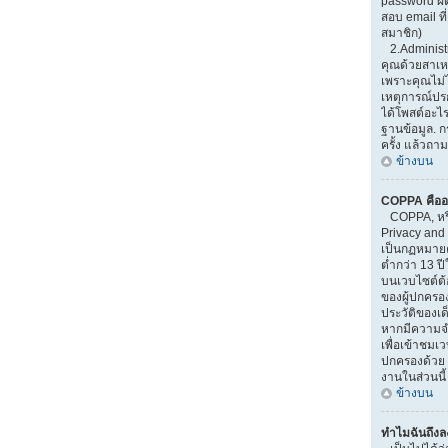
password ผิ
สอบ email ที่
สมาชิก)
2.Administr
คุณด้วยสาเ
เพราะคุณไม่ไ
เหตุการณ์ปรกต
ได้โพสต์อะไ
ฐานข้อมูล. 
ครั้ง แล้วถาม
ข้างบน
COPPA คืออ
COPPA, หรือ
Privacy and 
เป็นกฏหมายคุ
ต่ำกว่า 13 
บนเวบไซต์ต้
ของผู้ปกครอ
ประวัติของเด็
หากมีความจำ
เพื่อเข้าชมเวบ
ปกครองด้วย 
งานในส่วนนี้
ข้างบน
ทำไมฉันถึงลง