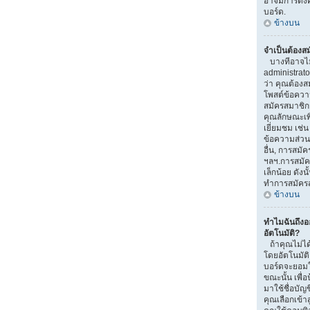
อาจมีการตั้งค
บอร์ด.
ข้างบน
จำเป็นต้องส
บางทีอาจไม่จ
administrat
ว่า คุณต้องส
โพสต์ข้อควา
สมัครสมาชิ
คุณลักษณะเพิ่ม
เยี่ยมชม เช่
ข้อความส่วนตั
อื่น, การสมัคร
ฯลฯ.การสมัค
เล็กน้อย ดัง
ทำการสมัคร
ข้างบน
ทำไมฉันถึง
อัตโนมัติ?
ถ้าคุณไม่ได้
โดยอัตโนมัติ
บอร์ดจะยอมใ
ขณะนั้น เพื่อ
มาใช้ชื่อบัญ
คุณเลือกเข้า