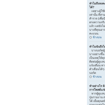
ทำไมถึงลงค
ได้?
เฉพาะผู้ใช้ท
เท่านั้น ที
สำรวจ (เพื่อ
ตรงความจริง
แล้ว แต่ยัง
บางทีคุณอาจไ
คะแนน.
ข้างบน
ทำไมฉันถึงไ
บางบอร์ดผู
บางอย่างขึ้น
เป็นเหตุให้ค
ติดต่อผู้ดูแ
แจ้งเตือน ท
คำเตือนได้ๆ 
บอร์ด
ข้างบน
ทำอย่างไร ฉ
การโพสต์แก่ผู
หากผู้ดูแลบ
ปุ่มรายงาน เ
ได้ เมื่อคุณ
รายงานต่อไ