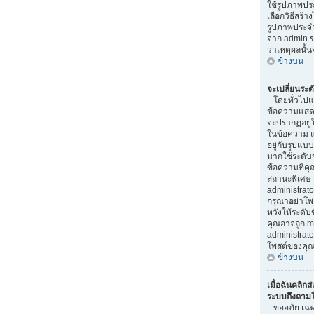
ใช้รูปภาพป
เลือกวิธีสร้า
รูปภาพประจ
จาก admin ขอ
ว่าเหตุผลนั้น
ข้างบน
จะเปลี่ยนระด
โดยทั่วไปแล
ข้อความแสดงร
จะปรากฏอยู่
ในข้อความ แล
อยู่กับรูปแบบ
มากใช้ระดับ
ข้อความที่คุ
สถานะพิเศษ 
administrator
กรุณาอย่าโพ
หวังให้ระดับข
คุณอาจถูก m
administra
โพสต์ของคุณ
ข้างบน
เมื่อฉันคลิกส่
ระบบถึงถามให
ขออภัย เฉพาะ