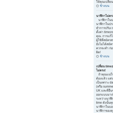
ให้คุณเปลี่ย
ข้างบน
นาฬิกาไม่ตร
นาฬิกาในบอ
นาฬิกาในประ
ทำการปรับเว
ตั้งค่า time
คุณ. การแก้ไ
ผู้ใช้ที่สมัค
ยังไม่ได้สมัค
ควรจะทำ ก่
ผิด!
ข้างบน
เปลี่ยน time
ไม่ตรง!
ถ้าคุณแน่ใจ
ต้องแล้ว แต่
เป็นเพราะ da
(หรือ summer 
UK และที่อื่น
ออกแบบมาเพื
ระหว่างนาฬิ
time ดังนั้น
นาฬิกาในบอ
นาฬิกาของคุ