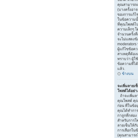
คุณสามารถแก
(บางครั้งอา
ของการแก้ไข)
ในข้อความนั
ที่คุณโพสต์ไ
ความเล็กๆ ใ
จำนวนครั้งที
จะไม่แสดงข้อ
moderators ห
ผู้แก้ไขข้อ
สาเหตุที่ต้อง
ทราบว่า ผู้
ข้อความที่ได
แล้ว.
ข้างบน
จะเพิ่มลายเซ
โพสต์ได้อย่า
ถ้าจะเพิ่มลา
คุณโพสต์ คุณ
ก่อน ที่ในข้อ
คุณได้ทำการ
กาถูกที่กล่อง
สำหรับการโพ
ลายเซ็นให้ก
การเลือกในข
(คุณสามารถไ