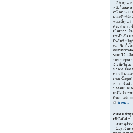
2.ถ้าคุณกรอ
หนึ่งในสองสาเ
สนับสนุน CO
คุณคลิกที่ลิง
ขณะที่คุณกำ
ต้องทำตามขั้
เป็นเพราะชื่
การยืนยัน บ
ยืนยันชื่อบั
สมาชิก ทั้งโ
administrato
ระบบได้. เมื
จะบอกคุณเอง
บัญชีหรือไม่.
ทำตามขั้นตอน
e-mail คุณแน
กรอกนั้นถูกต้
ทำการยืนยันช
ปลอมแปลงตัวเ
แน่ใจว่า emai
ติดต่อ admin
ข้างบน
ฉันเคยเข้าสู่
เข้าไม่ได้?!
สาเหตุส่วน
1.คุณป้อน 