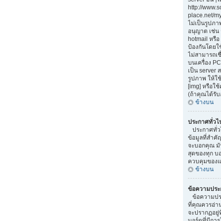
http://www.
place.net/my-
ไม่เป็นรูปภา
อนุญาต เช่น
hotmail หรือ 
ป้องกันโดยใ
ไม่สามารถเชื
บนเครื่อง PC
เป็น server
รูปภาพ ให้ใช
[img] หรือใ
(ถ้าคุณได้รั
ข้างบน
ประกาศทั่วไ
ประกาศทั่ว
ข้อมูลที่สำคั
จะบอกคุณ มั
สุดของทุก บ
ควบคุมของแต
ข้างบน
ข้อความประ
ข้อความประ
ที่คุณควรอ่
จะปรากฏอยู่
บอร์ดที่มีการ