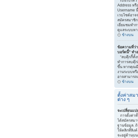
เป็นไปได้ว่
Address หรือ
Username นี
เวบไซต์อาจจ
สมัครสมาชิก 
เยี่ยมชมทำกา
ดูแลระบบหา
ข้างบน
ข้อความที่ว่า
บอร์ดนี้” ทำ
“ลบคุีกกี้ทั
ทำการลบคุ๊กก
ขึ้น หากคุณม
งานระบบหรื
อาจสามารถแก
ข้างบน
ตั้งค่าสมา
ต่าง ๆ
จะเปลี่ยนแปล
การตั้งค่าท
ได้สมัครสมาช
ฐานข้อมูล. ถ
ให้คลิกที่ลิง
จะอยู่ด้านบน