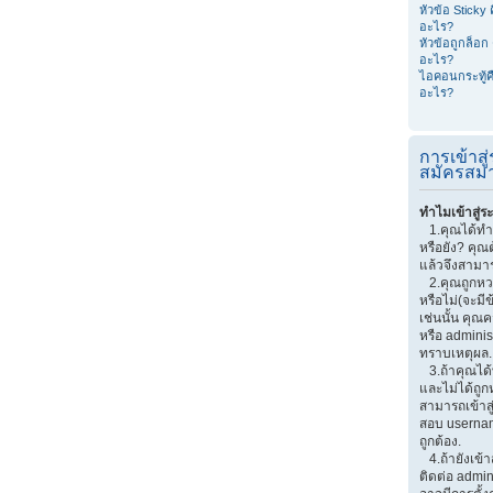
หัวข้อ Sticky 
อะไร?
หัวข้อถูกล็อก 
อะไร?
ไอคอนกระทู้ค
อะไร?
การเข้าส
สมัครสมา
ทำไมเข้าสู่ร
1.คุณได้ทำ
หรือยัง? คุณ
แล้วจึงสามาร
2.คุณถูกหวงห
หรือไม่(จะมี
เช่นนั้น คุณ
หรือ adminis
ทราบเหตุผล.
3.ถ้าคุณได
และไม่ได้ถูก
สามารถเข้าส
สอบ userna
ถูกต้อง.
4.ถ้ายังเข้า
ติดต่อ admin