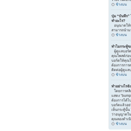
ข้างบน
ปุ่ม “บันทึก”
ทำอะไร?
อนุณาตให้บั
สามารถนำมาแ
ข้างบน
ทำไมกระทู้ข
ผู้ดูแลบอร์
คุณโพสต์ก่อน
บอร์ดให้คุณไป
ต้องการการ
ติดต่อผู้ดูแ
ข้างบน
ทำอย่างไรฉัน
โดยการคลิกท
แสดง “bump” น
ต้องการได้
บอร์ดแล้วอย
เห็นกระทู้นั
ว่าอนุญาตในส่
คุณลองดำเนิน
ข้างบน