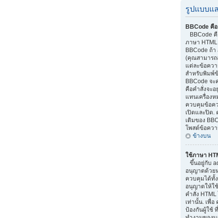
รูปแบบแล
BBCode คือ
BBCode คือส
ภาษา HTML.
BBCode ถ้า 
(คุณสามารถส
แต่ละข้อควา
สำหรับพิมพ์
BBCode จะค
คือคำสั่งจะอย
แทนเครื่องหม
ควบคุมข้อควา
เปิดและปิด. 
เติมของ BBC
โพสต์ข้อควา
ข้างบน
ใช้ภาษา HT
ขึ้นอยู่กับ a
อนุญาตด้วยหรื
ควบคุมได้ทั้
อนุญาตให้ใช
คำสั่ง HTML 
เท่านั้น. เพ
ป้องกันผู้ใช
ทำงานของบอร