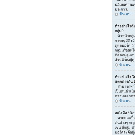
ปฏิเสธคำขอ
ประการ.
ข้างบน
ทำอย่างไรฉั
กลุ่ม?
หัวหน้ากลุ่ม
การอนุมัติ เมื่
ดูแลบอร์ด ถ
กลุ่มหรือสนใ
ติดต่อผู้ดูแ
ส่วนตัวถงผู้
ข้างบน
ทำอย่างไง ให้
แตกต่างกัน 
สามารถทำได้
เป็นคนดำเนิน
ความแตกต่าง
ข้างบน
อะไรคือ “De
หากคุณเป็นส
ต้นต่างๆ จะถ
เช่น สีกลุ่ม ช
บอร์ดจะคือผู