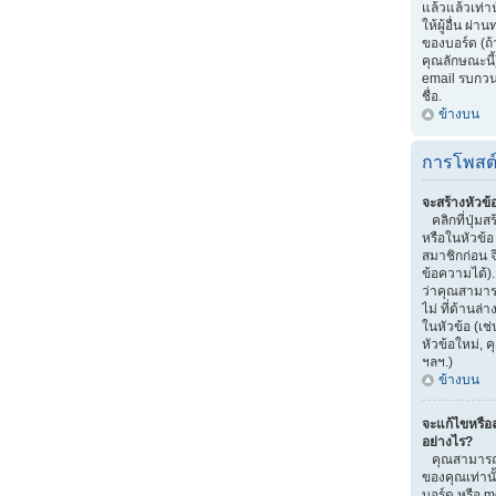
แล้วแล้วเท่าน
ให้ผู้อื่น ผ
ของบอร์ด (ถ
คุณลักษณะนี้)
email รบกวนผู้
ชื่อ.
ข้างบน
การโพสต
จะสร้างหัวข้
คลิกที่ปุ่มส
หรือในหัวข้
สมาชิกก่อน 
ข้อความได้)
ว่าคุณสามารถ
ไม่ ที่ด้านล
ในหัวข้อ (เช
หัวข้อใหม่,
ฯลฯ.)
ข้างบน
จะแก้ไขหรือ
อย่างไร?
คุณสามารถแ
ของคุณเท่านั
บอร์ด หรือ m