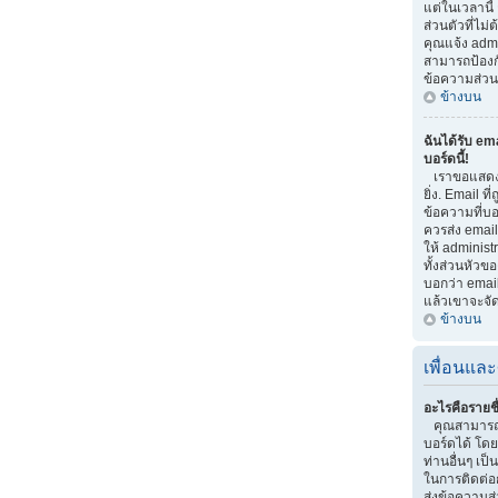
แต่ในเวลานี้
ส่วนตัวที่ไม
คุณแจ้ง adm
สามารถป้องกัน
ข้อความส่วนต
ข้างบน
ฉันได้รับ em
บอร์ดนี้!
เราขอแสดงค
ยิ่ง. Email ที
ข้อความที่บอก
ควรส่ง email
ให้ administ
ทั้งส่วนหัวข
บอกว่า email
แล้วเขาจะจั
ข้างบน
เพื่อนและ
อะไรคือรายชื
คุณสามารถจ
บอร์ดได้ โด
ท่านอื่นๆ เป็น
ในการติดต่อ
ส่งข้อความส