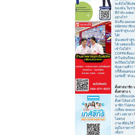
จะสั่งไม่ให้แสด
ของฉัน ในรายชื
ที่กำลัง online 
อย่างไร?
ฉันลืม passw
สมัครสมาชิกแ
แต่เข้าสู่ระบบ
ได้!
ฉันเคยเข้าสู่
ได้ แต่ตอนนี้ก
เข้าไม่ได้?!
COPPA คืออะ
ทำไมฉันถึงลง
ทะเีบียนไม่ได้
ข้อความที่ว่า “
กกี้ทั้งหมดของ
บอร์ดนี้” ทำอ
ตั้งค่าสมาชิก
ตั้งค่าต่าง ๆ
จะเปลี่ยนแปล
ตั้งค่าได้อย่าง
นาฬิกาไม่ตรง
เปลี่ยน timez
แล้ว แต่เวลา ก
ไม่ตรง!
ภาษาที่ฉันใช้ 
อยู่ในรายการใ
เลือก!