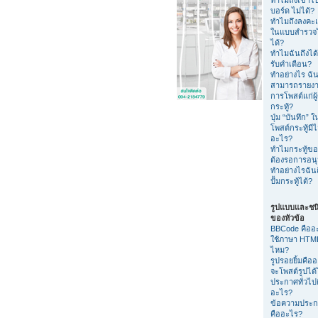
บอร์ด ไม่ได้?
ทำไมถึงลงค
ในแบบสำรวจไ
ได้?
ทำไมฉันถึงได้
รับคำเตือน?
ทำอย่างไร ฉัน
สามารถรายง
การโพสต์แก่ผู
กระทู้?
ปุ่ม “บันทึก” 
โพสต์กระทู้มีไ
อะไร?
ทำไมกระทู้ขอ
ต้องรอการอนุม
ทำอย่างไรฉัน
ปั้มกระทู้ได้?
รูปแบบและชน
ของหัวข้อ
BBCode คืออ
ใช้ภาษา HTML
ไหม?
รูปรอยยิ้มคือ
จะโพสต์รูปได
ประกาศทั่วไป
อะไร?
ข้อความประ
คืออะไร?