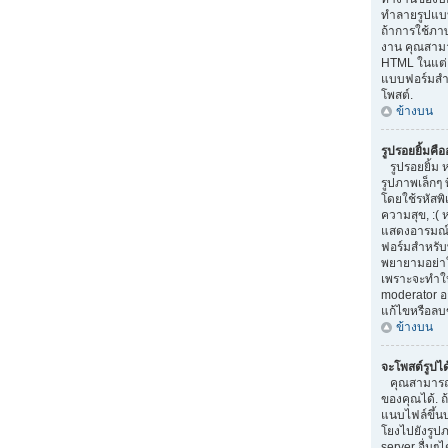
ทำลายรูปแบบ
ถ้าการใช้ภา
งาน คุณสามา
HTML ในแต่ล
แบบฟอร์มสำ
โพสต์.
ข้างบน
รูปรอยยิ้มคื
รูปรอยยิ้ม 
รูปภาพเล็กๆ 
โดยใช้รหัสพิเ
ความสุข, :( 
แสดงอารมณ์
ฟอร์มสำหรับ
พยายามอย่าใ
เพราะจะทำให
moderator 
แก้ไขหรือลบ
ข้างบน
จะโพสต์รูปไ
คุณสามารถ
ของคุณได้. 
แนบไฟล์ขึ้น
โยงไปยังรูปภ
server อื่นๆได