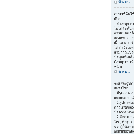
ข้างบน
ภาษาที่ฉันใช
เลือก!
สาเหตุอาจเก
ไม่ได้ติดตั้
การแปลบอร์
ลองถาม admi
เผื่อเขาอาจต
ได้ ถ้ายังไม่
สามารถแปลด้
ข้อมูลเพิ่มเต
Group (จะเห็
หน้า)
ข้างบน
จะแสดงรูปภ
อย่างไร?
มีรูปภาพ 2 อ
username เม
1.รูปภาพแสด
ดาวหรือกล่อ
ข้อความมากน
2.ถัดลงมาอ
ใหญ่ คือรูปภ
บอกผู้ใช้แต่ล
administrato