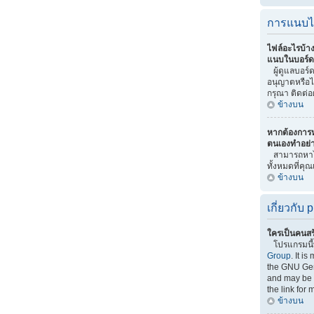
การแนบไ
ไฟล์อะไรบ้า
แนบในบอร์ดน
ผู้ดูแลบอร์ดเ
อนุญาตหรือไ
กรุณา ติดต่อ
ข้างบน
หากต้องการ
ตนเองทำอย่
สามารถหาไ
ทั้งหมดที่คุ
ข้างบน
เกี่ยวกับ
ใครเป็นคนสร
โปรแกรมนี
Group
. It i
the GNU Gen
and may be f
the link for 
ข้างบน