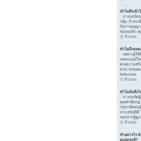
ทำไมถึงเข้าไ
บางบอร์ดอาจ
กลุ่ม. ถ้าจะเ
รับการอนุญา
ของบอร์ด. ค
ข้างบน
ทำไมถึงลงค
เฉพาะผู้ใช้ท
ลงคะแนนในแบ
ตรงความจริง)
สามารถลงคะแ
ลงคะแนน.
ข้างบน
ทำไมฉันถึงไ
บางบอร์ดผู้
คุณทำผิดกฏ ม
กรุณาติดต่อผ
ทาง phpBB ไ
นอกจากผู้ดู
ข้างบน
ทำอย่างไร ฉ
ดูแลกระทู้?