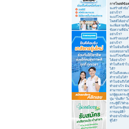
การโพสต์ข้อ
จะสร้างหัวข้อ
อย่างไร?
จะแก้ไขหรือล
โพสต์ได้อย่าง
จะเพิ่มลายเซ็น
ข้อความที่ฉัน
อย่างไร?
จะสร้างแบบส
อย่างไร?
ทำไมฉันถึงเพิ
แบบสอบถามไม
จะแก้ไขหรือ
ได้อย่างไร?
ทำไมถึงเข้าไ
ได้?
ทำไมถึงลงค
สำรวจไม่ได้?
ทำไมฉันถึงได
ทำอย่างไร ฉัน
สามารถรายง
แก่ผู้ดูแลกระทู
ปุ่ม “บันทึก”
กระทู้มีไว้ทำ
ทำไมกระทู้ขอ
การอนุมัติ?
ทำอย่างไรฉันถ
ทู้ได้?