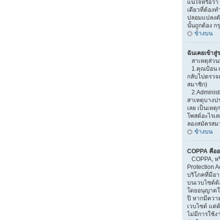
แน่ใจหรือว่า
เดียวที่ต้องท
ปลอมแปลงตัวเ
นั้นถูกต้อง 
ข้างบน
ฉันเคยเข้าสู่
สาเหตุส่วน
1.คุณป้อน u
กลับไปตรวจสอ
สมาชิก)
2.Administr
สาเหตุบางปร
เลย เป็นเหตุก
โพสต์อะไรเล
ลองสมัครสมาช
ข้างบน
COPPA คืออ
COPPA, หรือ
Protection A
บริโภคที่มี
บนเวบไซต์ต้
โดยอนุญาตให้
ปี หากมีควา
เวบไซต์ แต่ต
ไม่มีการใช้ง