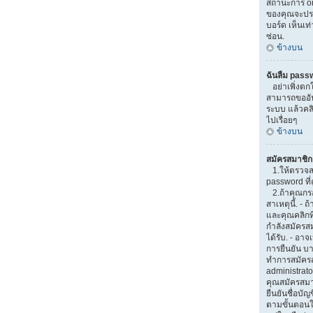
สถานะการ onl
ของคุณจะปรา
บอร์ด เห็นเท่
ซ่อน.
ข้างบน
ฉันลืม pass
อย่าเพิ่งตกใ
สามารถขออันใ
ระบบ แล้วคล
ไปเรื่อยๆ
ข้างบน
สมัครสมาชิกแ
1.ให้ตรวจส
password ที่ถ
2.ถ้าคุณกรอ
สาเหตุนี้. -
และคุณคลิกที่
กำลังสมัครส
ได้รับ. - อาจ
การยืนยัน บา
ทำการสมัครส
administrato
คุณสมัครสม
ยืนยันชื่อบัญ
ตามขั้นตอนใน