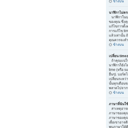
ข้างบน
นาฬิกาไม่ตร
นาฬิกาในบอ
ของคุณ ซึ่ง
แก้ไขการตั้ง
การแก้ไข tim
แล้วเท่านั้น 
คุณควรจะทำ 
ข้างบน
เปลี่ยน time
ถ้าคุณแน่ใจว
นาฬิกาก็ยังไ
time (หรือ su
อื่นๆ). บอร์
เปลี่ยนระหว่
นั้นทุกเดือน
พลาดไปจากน
ข้างบน
ภาษาที่ฉันใช้
สาเหตุอาจเกิ
ภาษาของคุณ 
ภาษาของคุณ.
เผื่อเขาอาจติ
พบภาษาให้ติ