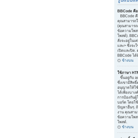
BBCode คือ
BBCode คือ
คุณสามารถใช
(คุณสามารถส
ข้อความโพสต
โพสต์). BBC
สั่งจะอยู่ใน
และ> ซึ่งจะใ
เปิดและปิด. 
BBCode ได้ท
ข้างบน
ใช้ภาษา HT
ขึ้นอยู่กับ 
ซึ่งเขามีสิทธ
อนุญาตให้ใช
ได้เพียงบางค
การป้องกันผ
บอร์ด โดยใช้
ปัญหาอื่นๆ. 
งาน คุณสามา
ข้อความโพสต
โพสต์.
ข้างบน