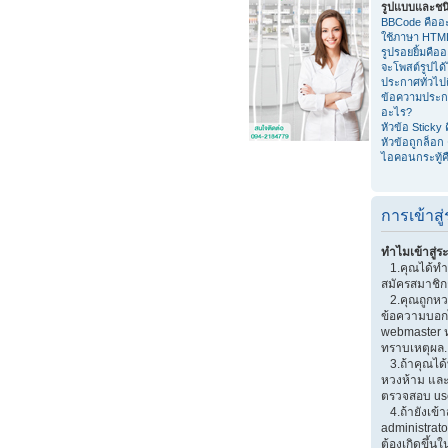
รูปแบบและชน
BBCode คืออ
ใช้ภาษา HTM
รูปรอยยิ้มคือ
จะโพสต์รูปได
ประกาศทั่วไป
ข้อความประก
อะไร?
หัวข้อ Sticky
หัวข้อถูกล็อก
ไอคอนกระทู้ค
การเข้าส
ทำไมเข้าสู่ร
1.คุณได้ทำก
สมัครสมาชิกก
2.คุณถูกหวงห
ข้อความบอกไว
webmaster หร
ทราบเหตุผล.
3.ถ้าคุณได้
หวงห้าม และ
ตรวจสอบ use
4.ถ้ายังเข้า
administrator
ต้องเกิดขึ้นใ