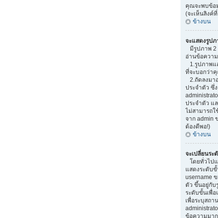
คุณจะพบข้อมู
(จะเห็นลิงค์ท
ข้างบน
จะแสดงรูปภ
มีรูปภาพ 2 อ
อ่านข้อความ
1.รูปภาพแสด
ที่จะบอกว่า
2.ถัดลงมาอ
ประจำตัว ซึ่ง
administrato
ประจำตัว และ
ไม่สามารถใช
จาก admin ขอ
ต้องดีพอ!)
ข้างบน
จะเปลี่ยนระด
โดยทั่วไปแ
แสดงระดับขั้
username ข
ตัว ขึ้นอยู่ก
ระดับขั้นเพ
เพื่อระบุสถา
administrato
ข้อความมากๆ เ