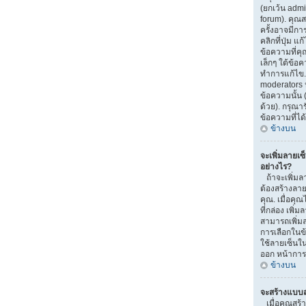
(ยกเว้น adm
forum). คุณ
ครั้งอาจมีก
คลิกที่ปุ่ม 
ข้อความที่ค
เล็กๆ ใต้ข้อ
ทำการแก้ไข. 
moderators ห
ข้อความนั้น 
ด้วย). กรุณา
ข้อความที่ได
ข้างบน
จะเพิ่มลายเซ
อย่างไร?
ถ้าจะเพิ่มลา
ต้องสร้างลาย
คุณ. เมื่อค
ที่กล่อง เพิ
สามารถเพิ่ม
การเลือกในข
ใช้ลายเซ็นใ
ออก หน้าการ
ข้างบน
จะสร้างแบบส
เมื่อคุณสร้