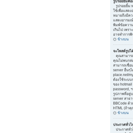
รูปรอยยิ้มคื
รูปรอยยิ้ม ห
ใช้เพื่อแสดง
หมายถึงมีควา
แสดงอารมณ์ท
พิมพ์ข้อควา
เกินไป เพรา
อาจทำการพิ
ข้างบน
จะโพสต์รูปไ
คุณสามารถแ
คุณไม่พบกล่
สามารถเชื่อม
server อื่นๆ
place.net/my-
ต้องใช้ระบบ
ของ hotmail 
password, ฯ
รูปภาพที่อยู
server สาธา
BBCode ด้วยค
HTML (ถ้าคุ
ข้างบน
ประกาศทั่วไ
ประกาศทั่วไป