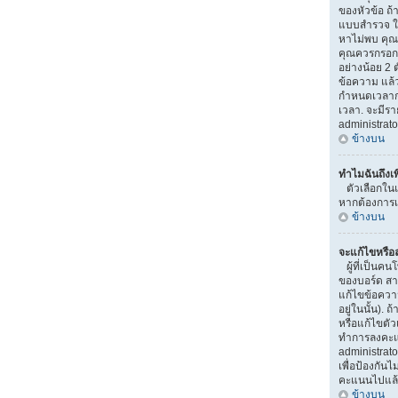
ของหัวข้อ ถ้
แบบสำรวจ ใ
หาไม่พบ คุณอ
คุณควรกรอกห
อย่างน้อย 2 ต
ข้อความ แล้ว
กำหนดเวลาก
เวลา. จะมีร
administrato
ข้างบน
ทำไมฉันถึงเ
ตัวเลือกในแ
หากต้องการเพ
ข้างบน
จะแก้ไขหรื
ผู้ที่เป็นค
ของบอร์ด สา
แก้ไขข้อควา
อยู่ในนั้น).
หรือแก้ไขตัว
ทำการลงคะแ
administrato
เพื่อป้องกันไ
คะแนนไปแล
ข้างบน