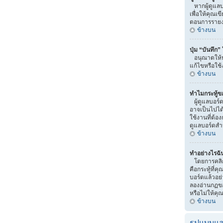
หากผู้ดูแลบ
เพื่อให้คุณเ
ตอนการรายง
ข้างบน
ปุ่ม “บันทึก
อนุณาตให้บ
แก้ไขหรือใช้
ข้างบน
ทำไมกระทู้ข
ผู้ดูแลบอร์
อาจเป็นไปได้ว
ใช้งานที่ต้อ
ดูแลบอร์ดสำ
ข้างบน
ทำอย่างไรฉัน
โดยการคลิกท
คือกระทู้ที
บอร์ดแล้วอย่
ลองอ่านกฏขอ
หรือไม่ให้คุ
ข้างบน
รูปแบบแล