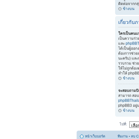
ติดต่อจากกลุ
ข้างบน
เกี่ยวกั
ใครเป็นคนแ
เป็นความร่
และ
phpBBT
ได้เป็นผู้อ
ต้องการช่วยส
นะครับ) แล
รวบรวม ช่วยแ
ให้ไม่ถูกต้
ทำให้ phpBB
ข้างบน
จะสอบถามปั
สามารถ สอบถ
phpBBThai
phpBB3 อยู
ข้างบน
ไปที่:
หน้าเว็บบอร์ด
ทีมงาน
•
ลบ C