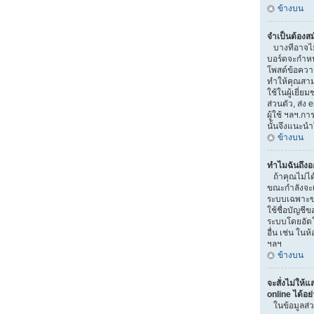
ข้างบน
จำเป็นต้องส
บางทีอาจไม่จ
บอร์ดจะกำหน
โพสต์ข้อควา
ทำให้คุณสามา
ใช้ในผู้เยี่
ส่วนตัว, ส่ง e
ผู้ใช้ ฯลฯ.ก
นั้นจึงแนะน
ข้างบน
ทำไมฉันถึงอ
ถ้าคุณไม่ได้
ขณะกำลังจะเข
ระบบเฉพาะขณะ
ใช้ชื่อบัญชี
ระบบโดยอัตโน
อื่น เช่น ในห
ฯลฯ
ข้างบน
จะสั่งไม่ให้แ
online ได้อย
ในข้อมูลส่ว