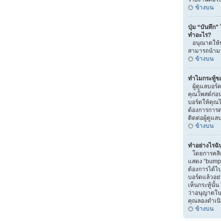
ข้างบน
ปุ่ม “บันทึก”
ทำอะไร?
อนุณาตให้บั
สามารถนำมาแ
ข้างบน
ทำไมกระทู้ข
ผู้ดูแลบอร์
คุณโพสต์ก่อน
บอร์ดให้คุณไป
ต้องการการ
ติดต่อผู้ดูแ
ข้างบน
ทำอย่างไรฉัน
โดยการคลิกท
แสดง “bump” น
ต้องการได้
บอร์ดแล้วอย
เห็นกระทู้นั
ว่าอนุญาตในส่
คุณลองดำเนิน
ข้างบน