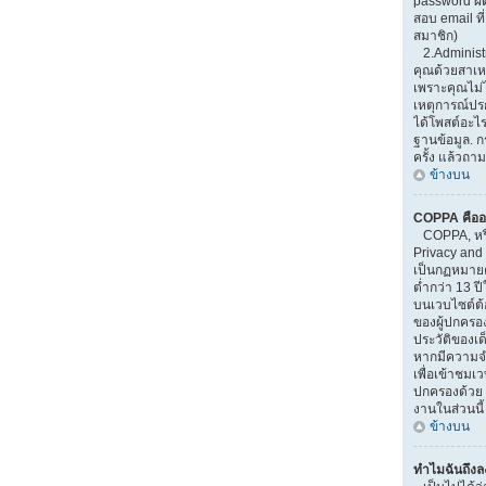
password ผิ
สอบ email ที่
สมาชิก)
2.Administr
คุณด้วยสาเ
เพราะคุณไม่ไ
เหตุการณ์ปรกต
ได้โพสต์อะไ
ฐานข้อมูล. 
ครั้ง แล้วถาม
ข้างบน
COPPA คืออ
COPPA, หรือ
Privacy and 
เป็นกฏหมายคุ
ต่ำกว่า 13 
บนเวบไซต์ต้
ของผู้ปกครอ
ประวัติของเด็
หากมีความจำ
เพื่อเข้าชมเวบ
ปกครองด้วย 
งานในส่วนนี้
ข้างบน
ทำไมฉันถึงลง