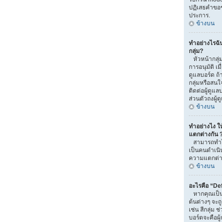
ปฏิเสธคำขอ
ประการ.
ข้างบน
ทำอย่างไรฉั
กลุ่ม?
หัวหน้ากลุ่ม
การอนุมัติ เมื่
ดูแลบอร์ด ถ
กลุ่มหรือสนใ
ติดต่อผู้ดูแ
ส่วนตัวถงผู้
ข้างบน
ทำอย่างไง ให้
แตกต่างกัน 
สามารถทำได้
เป็นคนดำเนิน
ความแตกต่าง
ข้างบน
อะไรคือ “De
หากคุณเป็นส
ต้นต่างๆ จะถ
เช่น สีกลุ่ม ช
บอร์ดจะคือผู