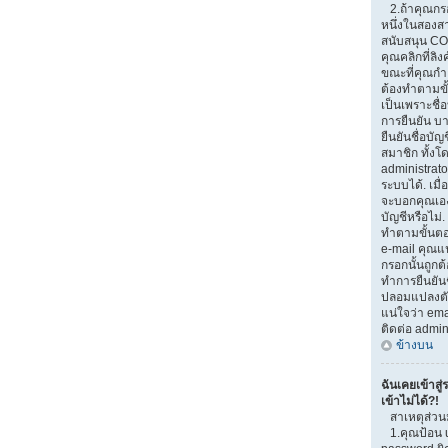
2.ถ้าคุณกรอ
หนึ่งในสองสาเ
สนับสนุน CO
คุณคลิกที่ลิง
ขณะที่คุณกำ
ต้องทำตามขั้
เป็นเพราะชื่
การยืนยัน บ
ยืนยันชื่อบั
สมาชิก ทั้งโ
administrato
ระบบได้. เมื
จะบอกคุณเอง
บัญชีหรือไม่.
ทำตามขั้นตอน
e-mail คุณแน
กรอกนั้นถูกต้
ทำการยืนยันช
ปลอมแปลงตัวเ
แน่ใจว่า emai
ติดต่อ admin
ข้างบน
ฉันเคยเข้าสู่
เข้าไม่ได้?!
สาเหตุส่วน
1.คุณป้อน 