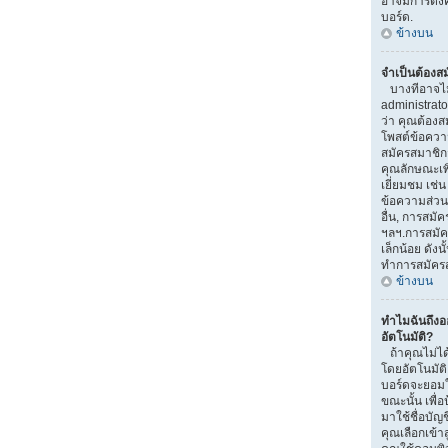
อาจมีการตั้งค
บอร์ด.
ข้างบน
จำเป็นต้องส
บางทีอาจไม่จ
administrat
ว่า คุณต้องส
โพสต์ข้อควา
สมัครสมาชิ
คุณลักษณะเพิ่ม
เยี่ยมชม เช่
ข้อความส่วนตั
อื่น, การสมัคร
ฯลฯ.การสมัค
เล็กน้อย ดัง
ทำการสมัคร
ข้างบน
ทำไมฉันถึง
อัตโนมัติ?
ถ้าคุณไม่ได้
โดยอัตโนมัติ
บอร์ดจะยอมใ
ขณะนั้น เพื่อ
มาใช้ชื่อบัญ
คุณเลือกเข้า