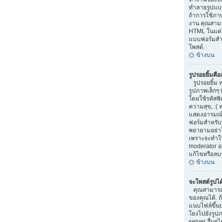
ทำลายรูปแบบ
ถ้าการใช้ภา
งาน คุณสามา
HTML ในแต่ล
แบบฟอร์มสำ
โพสต์.
ข้างบน
รูปรอยยิ้มคื
รูปรอยยิ้ม 
รูปภาพเล็กๆ 
โดยใช้รหัสพิเ
ความสุข, :( 
แสดงอารมณ์
ฟอร์มสำหรับ
พยายามอย่าใ
เพราะจะทำให
moderator 
แก้ไขหรือลบ
ข้างบน
จะโพสต์รูปไ
คุณสามารถ
ของคุณได้. 
แนบไฟล์ขึ้น
โยงไปยังรูปภ
server อื่นๆได