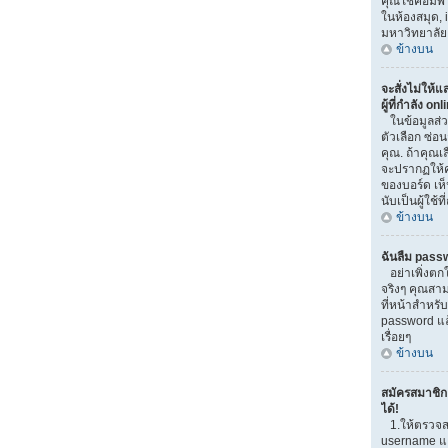
คุณใช้คอมพิวเ
ในห้องสมุด, i
มหาวิทยาลัย
ข้างบน
จะสั่งไม่ให้
ผู้ที่กำลัง on
ในข้อมูลส่
ตัวเลือก ซ่
คุณ. ถ้าคุณเ
จะปรากฏให้ค
ของบอร์ด เห็
นับเป็นผู้ใช้ที
ข้างบน
ฉันลืม pass
อย่าเพิ่งตก
จริงๆ คุณสาม
ที่หน้าสำหรับ
password แ
เรื่อยๆ
ข้างบน
สมัครสมาชิกแ
ได้!
1.ให้ตรวจส
username และ