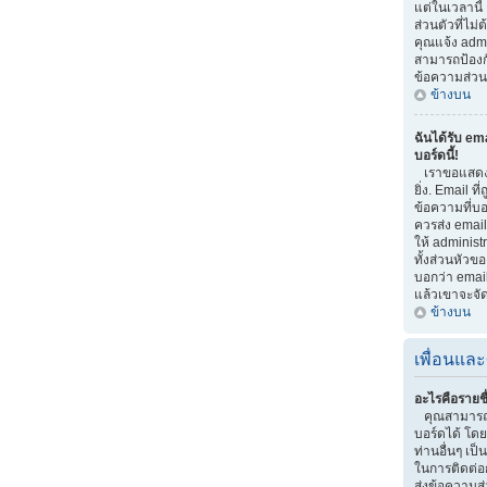
แต่ในเวลานี้
ส่วนตัวที่ไม
คุณแจ้ง adm
สามารถป้องกัน
ข้อความส่วนต
ข้างบน
ฉันได้รับ em
บอร์ดนี้!
เราขอแสดงค
ยิ่ง. Email ที
ข้อความที่บอก
ควรส่ง email
ให้ administ
ทั้งส่วนหัวข
บอกว่า email
แล้วเขาจะจั
ข้างบน
เพื่อนและ
อะไรคือรายชื
คุณสามารถจ
บอร์ดได้ โด
ท่านอื่นๆ เป็น
ในการติดต่อ
ส่งข้อความส