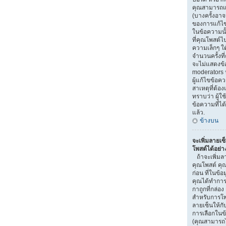
คุณสามารถแก
(บางครั้งอา
ของการแก้ไข)
ในข้อความนั
ที่คุณโพสต์ไ
ความเล็กๆ ใ
จำนวนครั้งที
จะไม่แสดงข้อ
moderators ห
ผู้แก้ไขข้อ
สาเหตุที่ต้อง
ทราบว่า ผู้
ข้อความที่ได
แล้ว.
ข้างบน
จะเพิ่มลายเซ
โพสต์ได้อย่า
ถ้าจะเพิ่มลา
คุณโพสต์ คุณ
ก่อน ที่ในข้อ
คุณได้ทำการ
กาถูกที่กล่อง
สำหรับการโพ
ลายเซ็นให้ก
การเลือกในข
(คุณสามารถไ