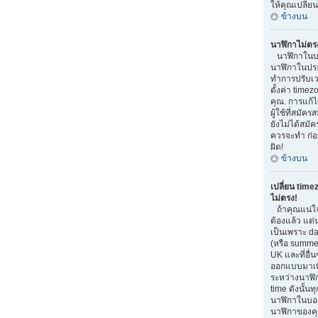
ให้คุณเปลี่ย
ข้างบน
นาฬิกาไม่ตร
นาฬิกาในบอ
นาฬิกาในประ
ทำการปรับเว
ตั้งค่า time
คุณ. การแก้ไ
ผู้ใช้ที่สมัค
ยังไม่ได้สมัค
ควรจะทำ ก่
ผิด!
ข้างบน
เปลี่ยน time
ไม่ตรง!
ถ้าคุณแน่ใจ
ต้องแล้ว แต่
เป็นเพราะ da
(หรือ summer 
UK และที่อื่น
ออกแบบมาเพื
ระหว่างนาฬิ
time ดังนั้น
นาฬิกาในบอ
นาฬิกาของคุ