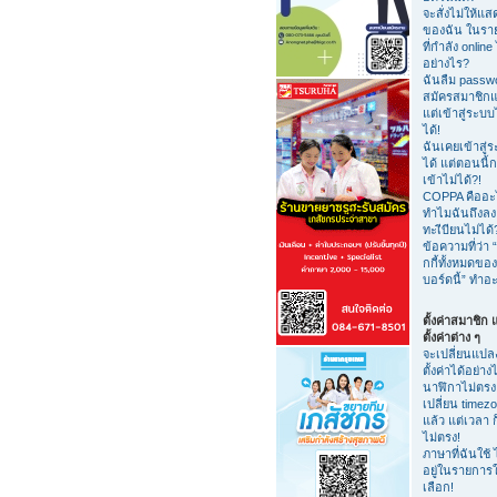
จะสั่งไม่ให้แสด
ของฉัน ในรายชื
ที่กำลัง online 
อย่างไร?
ฉันลืม passw
สมัครสมาชิกแ
แต่เข้าสู่ระบบ
ได้!
ฉันเคยเข้าสู่
ได้ แต่ตอนนี้ก
เข้าไม่ได้?!
COPPA คืออะ
ทำไมฉันถึงลง
ทะเีบียนไม่ได้
ข้อความที่ว่า “
กกี้ทั้งหมดของ
บอร์ดนี้” ทำอ
ตั้งค่าสมาชิก
ตั้งค่าต่าง ๆ
จะเปลี่ยนแปล
ตั้งค่าได้อย่าง
นาฬิกาไม่ตรง
เปลี่ยน timez
แล้ว แต่เวลา ก
ไม่ตรง!
ภาษาที่ฉันใช้ 
อยู่ในรายการใ
เลือก!