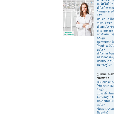
บอร์ด ไม่ได้?
ทำไมถึงลงค
ในแบบสำรวจไ
ได้?
ทำไมฉันถึงได้
รับคำเตือน?
ทำอย่างไร ฉัน
สามารถรายง
การโพสต์แก่ผู
กระทู้?
ปุ่ม “บันทึก” 
โพสต์กระทู้มีไ
อะไร?
ทำไมกระทู้ขอ
ต้องรอการอนุม
ทำอย่างไรฉัน
ปั้มกระทู้ได้?
รูปแบบและชน
ของหัวข้อ
BBCode คืออ
ใช้ภาษา HTML
ไหม?
รูปรอยยิ้มคือ
จะโพสต์รูปได
ประกาศทั่วไป
อะไร?
ข้อความประ
คืออะไร?