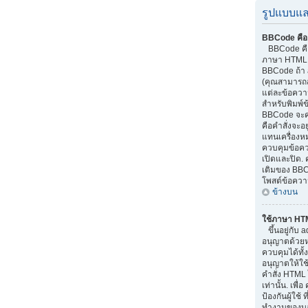
รูปแบบแล
BBCode คือ
BBCode คือส
ภาษา HTML.
BBCode ถ้า 
(คุณสามารถส
แต่ละข้อควา
สำหรับพิมพ์
BBCode จะค
คือคำสั่งจะอย
แทนเครื่องหม
ควบคุมข้อควา
เปิดและปิด. 
เติมของ BBC
โพสต์ข้อควา
ข้างบน
ใช้ภาษา HT
ขึ้นอยู่กับ a
อนุญาตด้วยหรื
ควบคุมได้ทั้
อนุญาตให้ใช
คำสั่ง HTML 
เท่านั้น. เพ
ป้องกันผู้ใช
ทำงานของบอร