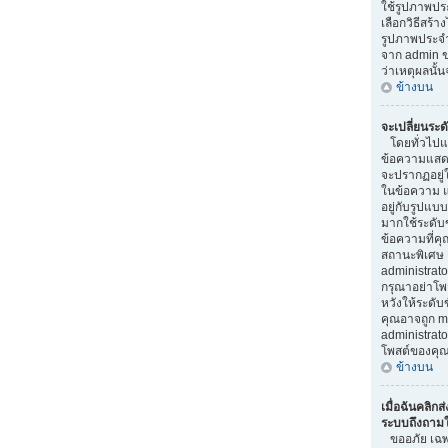
ใช้รูปภาพป
เลือกวิธีสร้า
รูปภาพประจ
จาก admin ขอ
ว่าเหตุผลนั้น
ข้างบน
จะเปลี่ยนระด
โดยทั่วไปแล
ข้อความแสดงร
จะปรากฏอยู่
ในข้อความ แล
อยู่กับรูปแบบ
มากใช้ระดับ
ข้อความที่คุ
สถานะพิเศษ 
administrator
กรุณาอย่าโพ
หวังให้ระดับข
คุณอาจถูก m
administra
โพสต์ของคุณ
ข้างบน
เมื่อฉันคลิกส่
ระบบถึงถามให
ขออภัย เฉพาะ