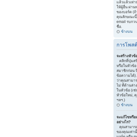
แล้วแล้วเท่าน
ให้ผู้อื่น ผ
ของบอร์ด (ถ
คุณลักษณะนี้)
email รบกวนผู้
ชื่อ.
ข้างบน
การโพสต
จะสร้างหัวข้
คลิกที่ปุ่มส
หรือในหัวข้
สมาชิกก่อน 
ข้อความได้)
ว่าคุณสามารถ
ไม่ ที่ด้านล
ในหัวข้อ (เช
หัวข้อใหม่,
ฯลฯ.)
ข้างบน
จะแก้ไขหรือ
อย่างไร?
คุณสามารถแ
ของคุณเท่านั
บอร์ด หรือ m