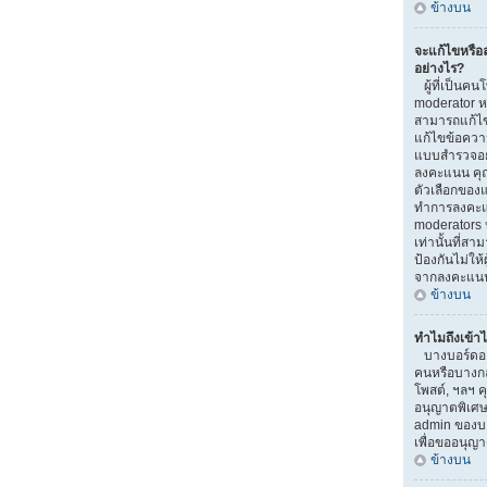
ข้างบน
จะแก้ไขหรื
อย่างไร?
ผู้ที่เป็นคน
moderator ห
สามารถแก้ไข
แก้ไขข้อความ
แบบสำรวจอยู่
ลงคะแนน คุ
ตัวเลือกของแ
ทำการลงคะแ
moderators ห
เท่านั้นที่สา
ป้องกันไม่ให้
จากลงคะแน
ข้างบน
ทำไมถึงเข้าไ
บางบอร์ดอาจ
คนหรือบางกลุ่
โพสต์, ฯลฯ ค
อนุญาตพิเศษ
admin ของบอ
เพื่อขออนุญ
ข้างบน