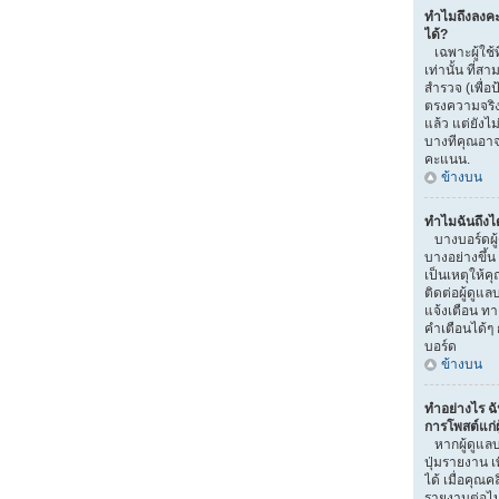
ทำไมถึงลงค
ได้?
เฉพาะผู้ใช้ท
เท่านั้น ที
สำรวจ (เพื่อ
ตรงความจริง
แล้ว แต่ยัง
บางทีคุณอาจไ
คะแนน.
ข้างบน
ทำไมฉันถึงไ
บางบอร์ดผู
บางอย่างขึ้น
เป็นเหตุให้ค
ติดต่อผู้ดูแ
แจ้งเตือน ท
คำเตือนได้ๆ 
บอร์ด
ข้างบน
ทำอย่างไร ฉ
การโพสต์แก่ผู
หากผู้ดูแลบ
ปุ่มรายงาน เ
ได้ เมื่อคุณ
รายงานต่อไ