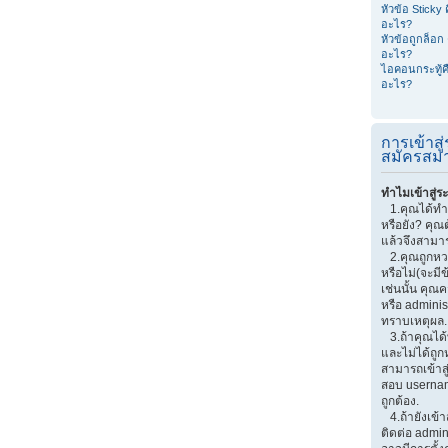
หัวข้อ Sticky 
อะไร?
หัวข้อถูกล็อก 
อะไร?
ไอคอนกระทู้ค
อะไร?
การเข้าส
สมัครสมา
ทำไมเข้าสู่ร
1.คุณได้ทำ
หรือยัง? คุณ
แล้วจึงสามาร
2.คุณถูกหวงห
หรือไม่(จะมี
เช่นนั้น คุณ
หรือ adminis
ทราบเหตุผล.
3.ถ้าคุณได
และไม่ได้ถูก
สามารถเข้าส
สอบ userna
ถูกต้อง.
4.ถ้ายังเข้า
ติดต่อ admin