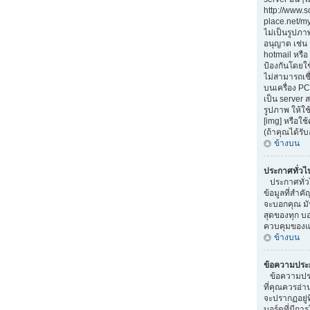
http://www.
place.net/my-
ไม่เป็นรูปภา
อนุญาต เช่น
hotmail หรือ 
ป้องกันโดยใ
ไม่สามารถเชื
บนเครื่อง PC
เป็น server
รูปภาพ ให้ใช
[img] หรือใ
(ถ้าคุณได้รั
ข้างบน
ประกาศทั่วไ
ประกาศทั่ว
ข้อมูลที่สำคั
จะบอกคุณ มั
สุดของทุก บ
ควบคุมของแต
ข้างบน
ข้อความประ
ข้อความประ
ที่คุณควรอ่
จะปรากฏอยู่
บอร์ดที่มีการ