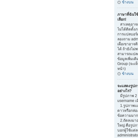
ข้างบน
ภาษาที่ฉันใช
เลือก!
สาเหตุอาจเก
ไม่ได้ติดตั้
การแปลบอร์
ลองถาม admi
เผื่อเขาอาจต
ได้ ถ้ายังไม่
สามารถแปลด้
ข้อมูลเพิ่มเต
Group (จะเห็
หน้า)
ข้างบน
จะแสดงรูปภ
อย่างไร?
มีรูปภาพ 2 อ
username เม
1.รูปภาพแสด
ดาวหรือกล่อ
ข้อความมากน
2.ถัดลงมาอ
ใหญ่ คือรูปภ
บอกผู้ใช้แต่ล
administrato