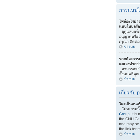
การแนบไ
ไฟล์อะไรบ้า
แนบในบอร์ดน
ผู้ดูแลบอร์ดเ
อนุญาตหรือไ
กรุณา ติดต่อ
ข้างบน
หากต้องการ
ตนเองทำอย่
สามารถหาไ
ทั้งหมดที่คุ
ข้างบน
เกี่ยวกับ
ใครเป็นคนสร
โปรแกรมนี
Group
. It i
the GNU Gen
and may be f
the link for 
ข้างบน