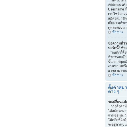
เป็นไปได้ว่
Address หรือ
Username นี
เวบไซต์อาจจ
สมัครสมาชิก 
เยี่ยมชมทำกา
ดูแลระบบหา
ข้างบน
ข้อความที่ว่า
บอร์ดนี้” ทำ
“ลบคุีกกี้ทั
ทำการลบคุ๊กก
ขึ้น หากคุณม
งานระบบหรื
อาจสามารถแก
ข้างบน
ตั้งค่าสมา
ต่าง ๆ
จะเปลี่ยนแปล
การตั้งค่าท
ได้สมัครสมาช
ฐานข้อมูล. ถ
ให้คลิกที่ลิง
จะอยู่ด้านบน