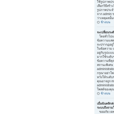
ใช้รูปภาพป
เลือกวิธีสร้า
รูปภาพประจ
จาก admin ขอ
ว่าเหตุผลนั้น
ข้างบน
จะเปลี่ยนระด
โดยทั่วไปแล
ข้อความแสดงร
จะปรากฏอยู่
ในข้อความ แล
อยู่กับรูปแบบ
มากใช้ระดับ
ข้อความที่คุ
สถานะพิเศษ 
administrator
กรุณาอย่าโพ
หวังให้ระดับข
คุณอาจถูก m
administra
โพสต์ของคุณ
ข้างบน
เมื่อฉันคลิกส่
ระบบถึงถามให
ขออภัย เฉพาะ