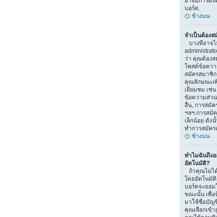
อาจมีการตั้งค
บอร์ด.
ข้างบน
จำเป็นต้องส
บางทีอาจไม่จ
administrat
ว่า คุณต้องส
โพสต์ข้อควา
สมัครสมาชิ
คุณลักษณะเพิ่ม
เยี่ยมชม เช่
ข้อความส่วนตั
อื่น, การสมัคร
ฯลฯ.การสมัค
เล็กน้อย ดัง
ทำการสมัคร
ข้างบน
ทำไมฉันถึง
อัตโนมัติ?
ถ้าคุณไม่ได้
โดยอัตโนมัติ
บอร์ดจะยอมใ
ขณะนั้น เพื่อ
มาใช้ชื่อบัญ
คุณเลือกเข้า