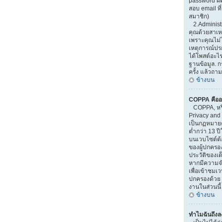
password ผิ
สอบ email ที่
สมาชิก)
2.Administr
คุณด้วยสาเ
เพราะคุณไม่ไ
เหตุการณ์ปรกต
ได้โพสต์อะไ
ฐานข้อมูล. 
ครั้ง แล้วถาม
ข้างบน
COPPA คืออ
COPPA, หรือ
Privacy and 
เป็นกฏหมายคุ
ต่ำกว่า 13 
บนเวบไซต์ต้
ของผู้ปกครอ
ประวัติของเด็
หากมีความจำ
เพื่อเข้าชมเวบ
ปกครองด้วย 
งานในส่วนนี้
ข้างบน
ทำไมฉันถึงลง