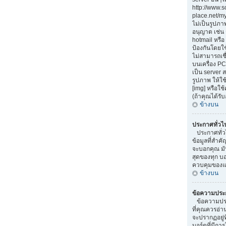
http://www.
place.net/my-
ไม่เป็นรูปภา
อนุญาต เช่น
hotmail หรือ 
ป้องกันโดยใ
ไม่สามารถเชื
บนเครื่อง PC
เป็น server
รูปภาพ ให้ใช
[img] หรือใ
(ถ้าคุณได้รั
ข้างบน
ประกาศทั่วไ
ประกาศทั่ว
ข้อมูลที่สำคั
จะบอกคุณ มั
สุดของทุก บ
ควบคุมของแต
ข้างบน
ข้อความประ
ข้อความประ
ที่คุณควรอ่
จะปรากฏอยู่
บอร์ดที่มีการ