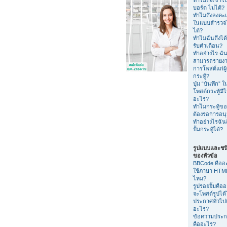
บอร์ด ไม่ได้?
ทำไมถึงลงค
ในแบบสำรวจไ
ได้?
ทำไมฉันถึงได้
รับคำเตือน?
ทำอย่างไร ฉัน
สามารถรายง
การโพสต์แก่ผู
กระทู้?
ปุ่ม “บันทึก” 
โพสต์กระทู้มีไ
อะไร?
ทำไมกระทู้ขอ
ต้องรอการอนุม
ทำอย่างไรฉัน
ปั้มกระทู้ได้?
รูปแบบและชน
ของหัวข้อ
BBCode คืออ
ใช้ภาษา HTML
ไหม?
รูปรอยยิ้มคือ
จะโพสต์รูปได
ประกาศทั่วไป
อะไร?
ข้อความประ
คืออะไร?