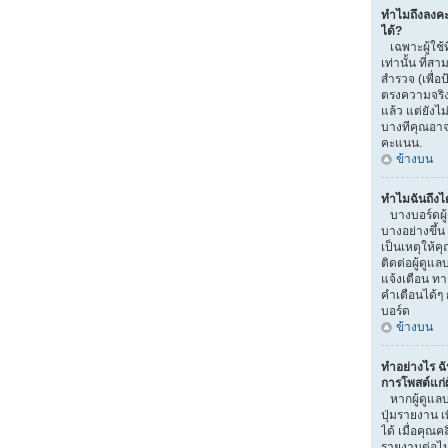
ทำไมถึงลงค
ได้?
เฉพาะผู้ใช้ท
เท่านั้น ที
สำรวจ (เพื่อ
ตรงความจริง
แล้ว แต่ยัง
บางทีคุณอาจไ
คะแนน.
ข้างบน
ทำไมฉันถึงไ
บางบอร์ดผู
บางอย่างขึ้น
เป็นเหตุให้ค
ติดต่อผู้ดูแ
แจ้งเตือน ท
คำเตือนได้ๆ 
บอร์ด
ข้างบน
ทำอย่างไร ฉ
การโพสต์แก่ผู
หากผู้ดูแลบ
ปุ่มรายงาน เ
ได้ เมื่อคุณ
รายงานต่อไ