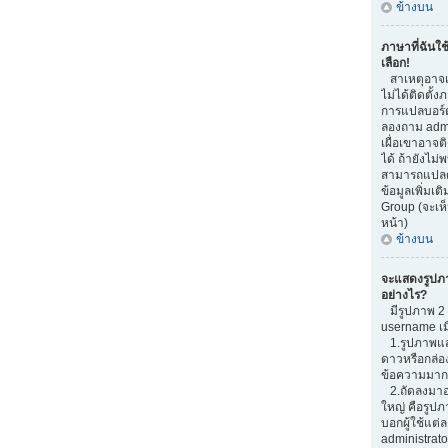
ข้างบน
ภาษาที่ฉันใช
เลือก!
สาเหตุอาจเก
ไม่ได้ติดตั้
การแปลบอร์
ลองถาม admi
เผื่อเขาอาจต
ได้ ถ้ายังไม่
สามารถแปลด้
ข้อมูลเพิ่มเต
Group (จะเห็
หน้า)
ข้างบน
จะแสดงรูปภ
อย่างไร?
มีรูปภาพ 2 อ
username เม
1.รูปภาพแสด
ดาวหรือกล่อ
ข้อความมากน
2.ถัดลงมาอ
ใหญ่ คือรูปภ
บอกผู้ใช้แต่ล
administrato