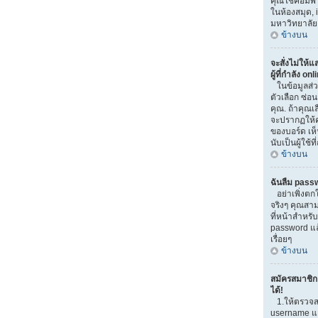
คุณใช้คอมพิวเ
ในห้องสมุด, i
มหาวิทยาลัย
ข้างบน
จะสั่งไม่ให้
ผู้ที่กำลัง on
ในข้อมูลส่
ตัวเลือก ซ่
คุณ. ถ้าคุณเ
จะปรากฏให้ค
ของบอร์ด เห็
นับเป็นผู้ใช้ที
ข้างบน
ฉันลืม pass
อย่าเพิ่งตก
จริงๆ คุณสาม
ที่หน้าสำหรับ
password แ
เรื่อยๆ
ข้างบน
สมัครสมาชิกแ
ได้!
1.ให้ตรวจส
username และ