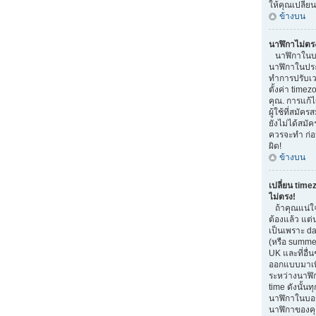
ให้คุณเปลี่ย
ข้างบน
นาฬิกาไม่ตร
นาฬิกาในบอ
นาฬิกาในประ
ทำการปรับเว
ตั้งค่า time
คุณ. การแก้ไ
ผู้ใช้ที่สมัค
ยังไม่ได้สมัค
ควรจะทำ ก่
ผิด!
ข้างบน
เปลี่ยน time
ไม่ตรง!
ถ้าคุณแน่ใจ
ต้องแล้ว แต่
เป็นเพราะ da
(หรือ summer 
UK และที่อื่น
ออกแบบมาเพื
ระหว่างนาฬิ
time ดังนั้น
นาฬิกาในบอ
นาฬิกาของคุ