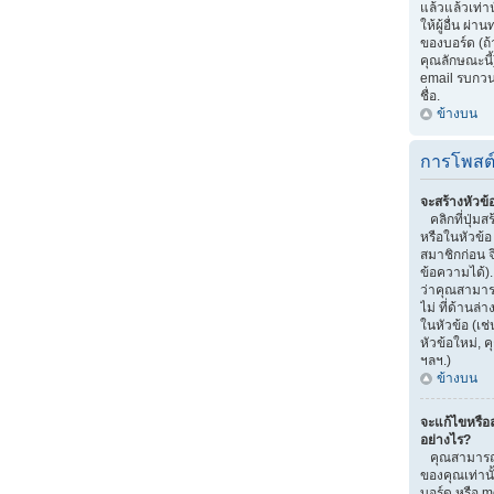
แล้วแล้วเท่าน
ให้ผู้อื่น ผ
ของบอร์ด (ถ
คุณลักษณะนี้)
email รบกวนผู้
ชื่อ.
ข้างบน
การโพสต
จะสร้างหัวข้
คลิกที่ปุ่มส
หรือในหัวข้
สมาชิกก่อน 
ข้อความได้)
ว่าคุณสามารถ
ไม่ ที่ด้านล
ในหัวข้อ (เช
หัวข้อใหม่,
ฯลฯ.)
ข้างบน
จะแก้ไขหรือ
อย่างไร?
คุณสามารถแ
ของคุณเท่านั
บอร์ด หรือ m