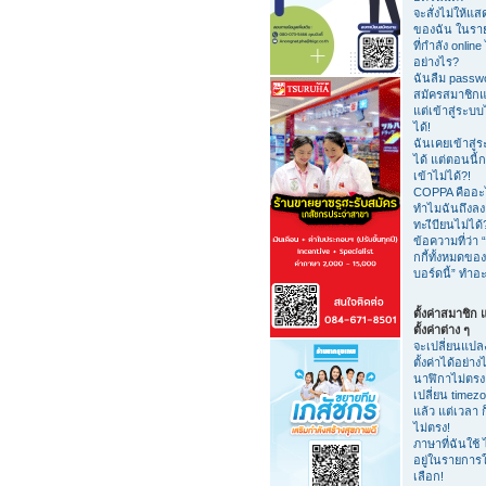
จะสั่งไม่ให้แสด
ของฉัน ในรายชื
ที่กำลัง online 
อย่างไร?
ฉันลืม passw
สมัครสมาชิกแ
แต่เข้าสู่ระบบ
ได้!
ฉันเคยเข้าสู่
ได้ แต่ตอนนี้ก
เข้าไม่ได้?!
COPPA คืออะ
ทำไมฉันถึงลง
ทะเีบียนไม่ได้
ข้อความที่ว่า “
กกี้ทั้งหมดของ
บอร์ดนี้” ทำอ
ตั้งค่าสมาชิก
ตั้งค่าต่าง ๆ
จะเปลี่ยนแปล
ตั้งค่าได้อย่าง
นาฬิกาไม่ตรง
เปลี่ยน timez
แล้ว แต่เวลา ก
ไม่ตรง!
ภาษาที่ฉันใช้ 
อยู่ในรายการใ
เลือก!