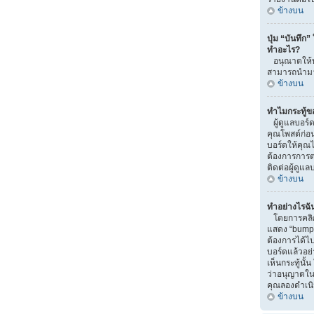
ข้างบน
ปุ่ม “บันทึก”
ทำอะไร?
อนุณาตให้บั
สามารถนำมาแ
ข้างบน
ทำไมกระทู้ข
ผู้ดูแลบอร์
คุณโพสต์ก่อน
บอร์ดให้คุณไป
ต้องการการ
ติดต่อผู้ดูแ
ข้างบน
ทำอย่างไรฉัน
โดยการคลิกท
แสดง “bump” น
ต้องการได้
บอร์ดแล้วอย
เห็นกระทู้นั
ว่าอนุญาตในส่
คุณลองดำเนิน
ข้างบน