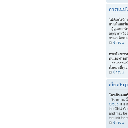
การแนบไ
ไฟล์อะไรบ้า
แนบในบอร์ดน
ผู้ดูแลบอร์ดเ
อนุญาตหรือไ
กรุณา ติดต่อ
ข้างบน
หากต้องการ
ตนเองทำอย่
สามารถหาไ
ทั้งหมดที่คุ
ข้างบน
เกี่ยวกับ
ใครเป็นคนสร
โปรแกรมนี
Group
. It i
the GNU Gen
and may be f
the link for 
ข้างบน