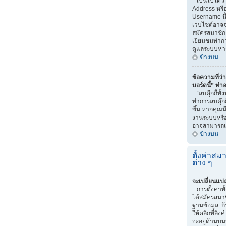
เป็นไปได้ว่
Address หรือ
Username นี
เวบไซต์อาจจ
สมัครสมาชิก 
เยี่ยมชมทำกา
ดูแลระบบหา
ข้างบน
ข้อความที่ว่า
บอร์ดนี้” ทำ
“ลบคุีกกี้ทั
ทำการลบคุ๊กก
ขึ้น หากคุณม
งานระบบหรื
อาจสามารถแก
ข้างบน
ตั้งค่าสมา
ต่าง ๆ
จะเปลี่ยนแปล
การตั้งค่าท
ได้สมัครสมาช
ฐานข้อมูล. ถ
ให้คลิกที่ลิง
จะอยู่ด้านบน