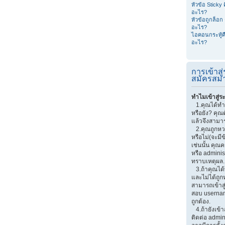
หัวข้อ Sticky 
อะไร?
หัวข้อถูกล็อก 
อะไร?
ไอคอนกระทู้ค
อะไร?
การเข้าส
สมัครสมา
ทำไมเข้าสู่ร
1.คุณได้ทำ
หรือยัง? คุณ
แล้วจึงสามาร
2.คุณถูกหวงห
หรือไม่(จะมี
เช่นนั้น คุณ
หรือ adminis
ทราบเหตุผล.
3.ถ้าคุณได
และไม่ได้ถูก
สามารถเข้าส
สอบ userna
ถูกต้อง.
4.ถ้ายังเข้า
ติดต่อ admin