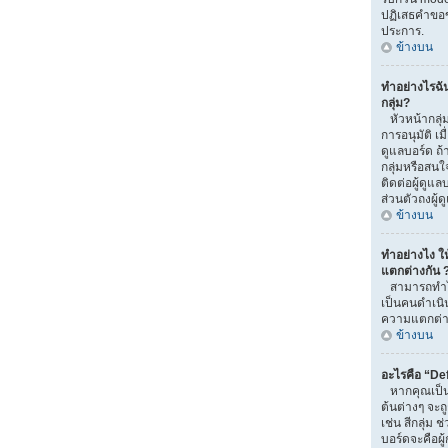
ปฏิเสธคำขอ
ประการ.
ข้างบน
ทำอย่างไรฉั
กลุ่ม?
หัวหน้ากลุ่ม
การอนุมัติ เมื่
ดูแลบอร์ด ถ
กลุ่มหรือสนใ
ติดต่อผู้ดูแ
ส่วนตัวถงผู้
ข้างบน
ทำอย่างไง ให้
แตกต่างกัน 
สามารถทำได้
เป็นคนดำเนิน
ความแตกต่าง
ข้างบน
อะไรคือ “De
หากคุณเป็นส
ต้นต่างๆ จะถ
เช่น สีกลุ่ม ช
บอร์ดจะคือผู