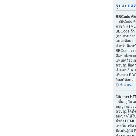
รูปแบบแล
BBCode คือ
BBCode คือส
ภาษา HTML.
BBCode ถ้า 
(คุณสามารถส
แต่ละข้อควา
สำหรับพิมพ์
BBCode จะค
คือคำสั่งจะอย
แทนเครื่องหม
ควบคุมข้อควา
เปิดและปิด. 
เติมของ BBC
โพสต์ข้อควา
ข้างบน
ใช้ภาษา HT
ขึ้นอยู่กับ a
อนุญาตด้วยหรื
ควบคุมได้ทั้
อนุญาตให้ใช
คำสั่ง HTML 
เท่านั้น. เพ
ป้องกันผู้ใช
ทำงานของบอร