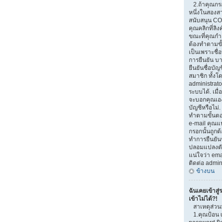
2.ถ้าคุณกรอ
หนึ่งในสองสาเ
สนับสนุน CO
คุณคลิกที่ลิง
ขณะที่คุณกำ
ต้องทำตามขั้
เป็นเพราะชื่
การยืนยัน บ
ยืนยันชื่อบั
สมาชิก ทั้งโ
administrato
ระบบได้. เมื
จะบอกคุณเอง
บัญชีหรือไม่.
ทำตามขั้นตอน
e-mail คุณแน
กรอกนั้นถูกต้
ทำการยืนยันช
ปลอมแปลงตัวเ
แน่ใจว่า emai
ติดต่อ admin
ข้างบน
ฉันเคยเข้าสู่
เข้าไม่ได้?!
สาเหตุส่วน
1.คุณป้อน 