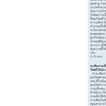
คุณสามารถแก
(บางครั้งอา
ของการแก้ไข)
ในข้อความนั
ที่คุณโพสต์ไ
ความเล็กๆ ใ
จำนวนครั้งที
จะไม่แสดงข้อ
moderators ห
ผู้แก้ไขข้อ
สาเหตุที่ต้อง
ทราบว่า ผู้
ข้อความที่ได
แล้ว.
ข้างบน
จะเพิ่มลายเซ
โพสต์ได้อย่า
ถ้าจะเพิ่มลา
คุณโพสต์ คุณ
ก่อน ที่ในข้อ
คุณได้ทำการ
กาถูกที่กล่อง
สำหรับการโพ
ลายเซ็นให้ก
การเลือกในข
(คุณสามารถไ