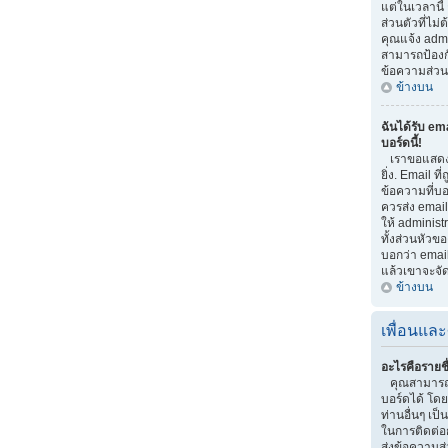
แต่ในเวลานี้
ส่วนตัวที่ไม
คุณแจ้ง adm
สามารถป้องกัน
ข้อความส่วนต
ข้างบน
ฉันได้รับ em
บอร์ดนี้!
เราขอแสดงค
ยิ่ง. Email ที
ข้อความที่บอก
ควรส่ง email
ให้ administ
ทั้งส่วนหัวข
บอกว่า email
แล้วเขาจะจั
ข้างบน
เพื่อนและ
อะไรคือรายชื
คุณสามารถจ
บอร์ดได้ โด
ท่านอื่นๆ เป็น
ในการติดต่อ
ส่งข้อความส