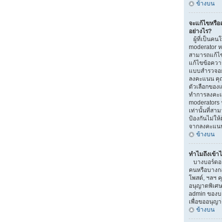
ข้างบน
จะแก้ไขหรื
อย่างไร?
ผู้ที่เป็นคน
moderator ห
สามารถแก้ไข
แก้ไขข้อความ
แบบสำรวจอยู่
ลงคะแนน คุ
ตัวเลือกของแ
ทำการลงคะแ
moderators ห
เท่านั้นที่สา
ป้องกันไม่ให้
จากลงคะแน
ข้างบน
ทำไมถึงเข้าไ
บางบอร์ดอาจ
คนหรือบางกลุ่
โพสต์, ฯลฯ ค
อนุญาตพิเศษ
admin ของบอ
เพื่อขออนุญ
ข้างบน