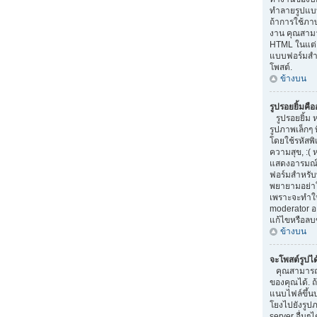
ทำลายรูปแบบ
ถ้าการใช้ภา
งาน คุณสามา
HTML ในแต่ล
แบบฟอร์มสำ
โพสต์.
ข้างบน
รูปรอยยิ้มคื
รูปรอยยิ้ม 
รูปภาพเล็กๆ 
โดยใช้รหัสพิเ
ความสุข, :( 
แสดงอารมณ์
ฟอร์มสำหรับ
พยายามอย่าใ
เพราะจะทำให
moderator 
แก้ไขหรือลบ
ข้างบน
จะโพสต์รูปไ
คุณสามารถ
ของคุณได้. 
แนบไฟล์ขึ้น
โยงไปยังรูปภ
server อื่นๆได