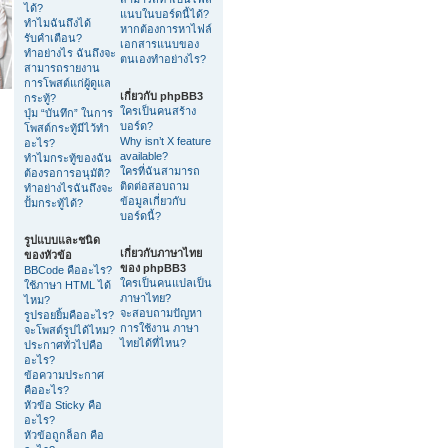
ได้?
แนบในบอร์ดนี้ได้?
ทำไมฉันถึงได้
หากต้องการหาไฟล์
รับคำเตือน?
เอกสารแนบของ
ทำอย่างไร ฉันถึงจะ
ตนเองทำอย่างไร?
สามารถรายงาน
การโพสต์แก่ผู้ดูแล
เกี่ยวกับ phpBB3
กระทู้?
ใครเป็นคนสร้าง
ปุ่ม “บันทึก” ในการ
บอร์ด?
โพสต์กระทู้มีไว้ทำ
Why isn’t X feature
อะไร?
available?
ทำไมกระทู้ของฉัน
ใครที่ฉันสามารถ
ต้องรอการอนุมัติ?
ติดต่อสอบถาม
ทำอย่างไรฉันถึงจะ
ข้อมูลเกี่ยวกับ
ปั้มกระทู้ได้?
บอร์ดนี้?
รูปแบบและชนิด
เกี่ยวกับภาษาไทย
ของหัวข้อ
ของ phpBB3
BBCode คืออะไร?
ใครเป็นคนแปลเป็น
ใช้ภาษา HTML ได้
ภาษาไทย?
ไหม?
จะสอบถามปัญหา
รูปรอยยิ้มคืออะไร?
การใช้งาน ภาษา
จะโพสต์รูปได้ไหม?
ไทยได้ที่ไหน?
ประกาศทั่วไปคือ
อะไร?
ข้อความประกาศ
คืออะไร?
หัวข้อ Sticky คือ
อะไร?
หัวข้อถูกล็อก คือ