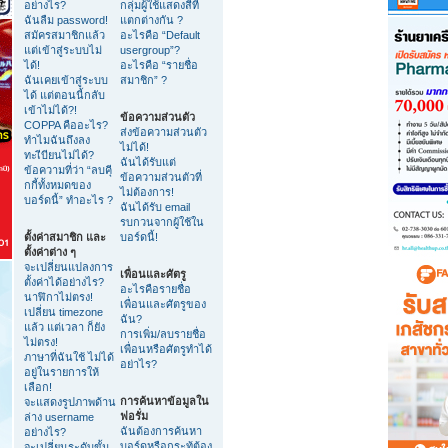
อย่างไร?
กลุ่มผู้ใช้แสดงสีที่
ฉันลืม password!
แตกต่างกัน ?
สมัครสมาชิกแล้ว
อะไรคือ “Default
แต่เข้าสู่ระบบไม่
usergroup”?
ได้!
อะไรคือ “รายชื่อ
ฉันเคยเข้าสู่ระบบ
สมาชิก” ?
ได้ แต่ตอนนี้กลับ
เข้าไม่ได้?!
ข้อความส่วนตัว
COPPA คืออะไร?
ส่งข้อความส่วนตัว
ทำไมฉันถึงลง
ไม่ได้!
ทะเีบียนไม่ได้?
ฉันได้รับแต่
ข้อความที่ว่า “ลบคุี
ข้อความส่วนตัวที่
กกี้ทั้งหมดของ
ไม่ต้องการ!
บอร์ดนี้” ทำอะไร ?
ฉันได้รับ email
รบกวนจากผู้ใช้ใน
ตั้งค่าสมาชิก และ
บอร์ดนี้!
ตั้งค่าต่าง ๆ
จะเปลี่ยนแปลงการ
เพื่อนและศัตรู
ตั้งค่าได้อย่างไร?
อะไรคือรายชื่อ
นาฬิกาไม่ตรง!
เพื่อนและศัตรูของ
เปลี่ยน timezone
ฉัน?
แล้ว แต่เวลา ก็ยัง
การเพิ่ม/ลบรายชื่อ
ไม่ตรง!
เพื่อนหรือศัตรูทำได้
ภาษาที่ฉันใช้ ไม่ได้
อย่าไร?
อยู่ในรายการให้
เลือก!
การค้นหาข้อมูลใน
จะแสดงรูปภาพด้าน
ฟอรั่ม
ล่าง username
ฉันต้องการค้นหา
อย่างไร?
บอร์ดหรือกระทู้ต้อง
จะเปลี่ยนระดับขั้น