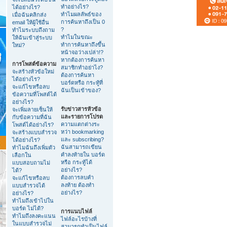
ทำอย่างไร?
ได้อย่างไร?
ทำไมผลลัพธ์ของ
เมื่อฉันคลิกส่ง
การค้นหาถึงเป็น 0
email ให้ผู้ใช้อื่น
?
ทำไมระบบถึงถาม
ทำไมในขณะ
ให้ฉันเข้าสู่ระบบ
ทำการค้นหาถึงขึ้น
ใหม่?
หน้าจอว่างเปล่า!?
หากต้องการค้นหา
การโพสต์ข้อความ
สมาชิกทำอย่าไง?
จะสร้างหัวข้อใหม่
ต้องการค้นหา
ได้อย่างไร?
บอร์ดหรือ กระทู้ที่
จะแก้ไขหรือลบ
ฉันเป็นเข้าของ?
ข้อความที่โพสต์ได้
อย่างไร?
รับข่าวสารหัวข้อ
จะเพิ่มลายเซ็นให้
และรายการโปรด
กับข้อความที่ฉัน
ความแตกต่างระ
โพสต์ได้อย่างไร?
หว่า bookmarking
จะสร้างแบบสำรวจ
และ subscribing?
ได้อย่างไร?
ฉันสามารถเขียน
ทำไมฉันถึงเพิ่มตัว
คำลงท้ายใน บอร์ด
เลือกใน
หรือ กระทู้ได้
แบบสอบถามไม่
อย่างไร?
ได้?
ต้องการลบคำ
จะแก้ไขหรือลบ
ลงท้าย ต้องทำ
แบบสำรวจได้
อย่างไร?
อย่างไร?
ทำไมถึงเข้าไปใน
บอร์ด ไม่ได้?
การแนบไฟล์
ทำไมถึงลงคะแนน
ไฟล์อะไรบ้างที่
ในแบบสำรวจไม่
สามารถทำเป็นไฟล์