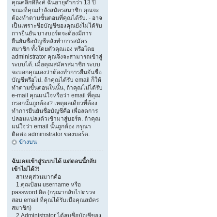
คุณคลิกที่ลิงค์ ฉันอายุต่ำกว่า 13 ปี
ขณะที่คุณกำลังสมัครสมาชิก คุณจะ
ต้องทำตามขั้นตอนที่คุณได้รับ. - อาจ
เป็นเพราะชื่อบัญชีของคุณยังไม่ได้รับ
การยืนยัน บางบอร์ดจะต้องมีการ
ยืนยันชื่อบัญชีหลังทำการสมัคร
สมาชิก ทั้งโดยตัวคุณเอง หรือโดย
administrator คุณจึงจะสามารถเข้าสู่
ระบบได้. เมื่อคุณสมัครสมาชิก ระบบ
จะบอกคุณเองว่าต้องทำการยืนยันชื่อ
บัญชีหรือไม่. ถ้าคุณได้รับ email ก็ให้
ทำตามขั้นตอนในนั้น, ถ้าคุณไม่ได้รับ
e-mail คุณแน่ใจหรือว่า email ที่คุณ
กรอกนั้นถูกต้อง? เหตุผลเดียวที่ต้อง
ทำการยืนยันชื่อบัญชีคือ เพื่อลดการ
ปลอมแปลงตัวเข้ามาสู่บอร์ด. ถ้าคุณ
แน่ใจว่า email นั้นถูกต้อง กรุณา
ติดต่อ administrator ของบอร์ด.
ข้างบน
ฉันเคยเข้าสู่ระบบได้ แต่ตอนนี้กลับ
เข้าไม่ได้?!
สาเหตุส่วนมากคือ
1.คุณป้อน username หรือ
password ผิด (กรุณากลับไปตรวจ
สอบ email ที่คุณได้รับเมื่อคุณสมัคร
สมาชิก)
2.Administrator ได้ลบชื่อบัญชีของ