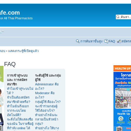
fe.com
 All Thai Pharmacists
การค้นหาขั้นสูง
FAQ
สมัคร
รตอบ
•
แสดงกระทู้ที่เปิดดูแล้ว
FAQ
การเข้าสู่ระบบ
ระดับผู้ใช้ และกลุ่ม
และ การสมัคร
ผู้ใช้
สมาชิก
Administrator คือ
ทำไมเข้าสู่ระบบไม่
อะไร?
ได้ ?
Moderator คือ
จำเป็นต้องสมัคร
อะไร?
สมาชิกด้วยหรือ?
กลุ่มผู้ใช้ คืออะไร?
ทำไมฉันถึงออก
จะเข้าร่วมกลุ่มผู้
จากระบบโดย
ใช้ได้อย่างไร?
อัตโนมัติ?
ทำอย่างไรฉันจะ
จะสั่งไม่ให้แสดงชื่อ
กลายเป็นหัวหน้า
ของฉัน ในรายชื่อผู้
กลุ่ม?
ที่กำลัง online ได้
ทำอย่างไง ให้บาง