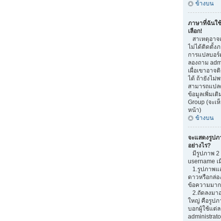
ข้างบน
ภาษาที่ฉันใช
เลือก!
สาเหตุอาจเก
ไม่ได้ติดตั้
การแปลบอร์
ลองถาม admi
เผื่อเขาอาจต
ได้ ถ้ายังไม่
สามารถแปลด้
ข้อมูลเพิ่มเต
Group (จะเห็
หน้า)
ข้างบน
จะแสดงรูปภ
อย่างไร?
มีรูปภาพ 2 อ
username เม
1.รูปภาพแสด
ดาวหรือกล่อ
ข้อความมากน
2.ถัดลงมาอ
ใหญ่ คือรูปภ
บอกผู้ใช้แต่ล
administrato