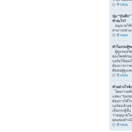
ข้างบน
ปุ่ม “บันทึก”
ทำอะไร?
อนุณาตให้บั
สามารถนำมาแ
ข้างบน
ทำไมกระทู้ข
ผู้ดูแลบอร์
คุณโพสต์ก่อน
บอร์ดให้คุณไป
ต้องการการ
ติดต่อผู้ดูแ
ข้างบน
ทำอย่างไรฉัน
โดยการคลิกท
แสดง “bump” น
ต้องการได้
บอร์ดแล้วอย
เห็นกระทู้นั
ว่าอนุญาตในส่
คุณลองดำเนิน
ข้างบน