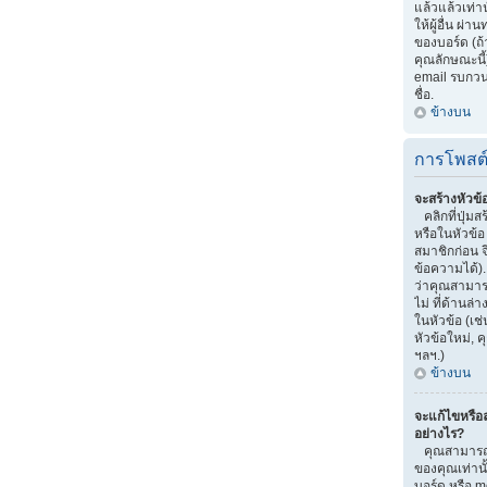
แล้วแล้วเท่าน
ให้ผู้อื่น ผ
ของบอร์ด (ถ
คุณลักษณะนี้)
email รบกวนผู้
ชื่อ.
ข้างบน
การโพสต
จะสร้างหัวข้
คลิกที่ปุ่มส
หรือในหัวข้
สมาชิกก่อน 
ข้อความได้)
ว่าคุณสามารถ
ไม่ ที่ด้านล
ในหัวข้อ (เช
หัวข้อใหม่,
ฯลฯ.)
ข้างบน
จะแก้ไขหรือ
อย่างไร?
คุณสามารถแ
ของคุณเท่านั
บอร์ด หรือ m