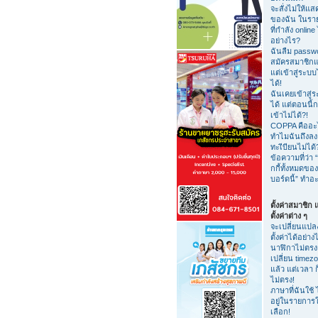
จะสั่งไม่ให้แสด
ของฉัน ในรายชื
ที่กำลัง online 
อย่างไร?
ฉันลืม passw
สมัครสมาชิกแ
แต่เข้าสู่ระบบ
ได้!
ฉันเคยเข้าสู่
ได้ แต่ตอนนี้ก
เข้าไม่ได้?!
COPPA คืออะ
ทำไมฉันถึงลง
ทะเีบียนไม่ได้
ข้อความที่ว่า “
กกี้ทั้งหมดของ
บอร์ดนี้” ทำอ
ตั้งค่าสมาชิก
ตั้งค่าต่าง ๆ
จะเปลี่ยนแปล
ตั้งค่าได้อย่าง
นาฬิกาไม่ตรง
เปลี่ยน timez
แล้ว แต่เวลา ก
ไม่ตรง!
ภาษาที่ฉันใช้ 
อยู่ในรายการใ
เลือก!