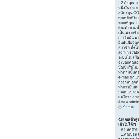
2.ถ้าคุณกรอ
หนึ่งในสองสาเ
สนับสนุน CO
คุณคลิกที่ลิง
ขณะที่คุณกำ
ต้องทำตามขั้
เป็นเพราะชื่
การยืนยัน บ
ยืนยันชื่อบั
สมาชิก ทั้งโ
administrato
ระบบได้. เมื
จะบอกคุณเอง
บัญชีหรือไม่.
ทำตามขั้นตอน
e-mail คุณแน
กรอกนั้นถูกต้
ทำการยืนยันช
ปลอมแปลงตัวเ
แน่ใจว่า emai
ติดต่อ admin
ข้างบน
ฉันเคยเข้าสู่
เข้าไม่ได้?!
สาเหตุส่วน
1.คุณป้อน 