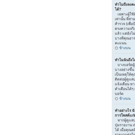
ทำไมถึงลงค
ได้?
เฉพาะผู้ใช้ท
เท่านั้น ที
สำรวจ (เพื่อ
ตรงความจริง
แล้ว แต่ยัง
บางทีคุณอาจไ
คะแนน.
ข้างบน
ทำไมฉันถึงไ
บางบอร์ดผู
บางอย่างขึ้น
เป็นเหตุให้ค
ติดต่อผู้ดูแ
แจ้งเตือน ท
คำเตือนได้ๆ 
บอร์ด
ข้างบน
ทำอย่างไร ฉ
การโพสต์แก่ผู
หากผู้ดูแลบ
ปุ่มรายงาน เ
ได้ เมื่อคุณ
รายงานต่อไ