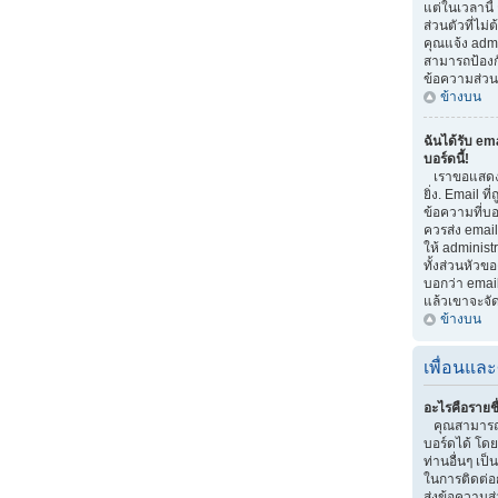
แต่ในเวลานี้
ส่วนตัวที่ไม
คุณแจ้ง adm
สามารถป้องกัน
ข้อความส่วนต
ข้างบน
ฉันได้รับ em
บอร์ดนี้!
เราขอแสดงค
ยิ่ง. Email ที
ข้อความที่บอก
ควรส่ง email
ให้ administ
ทั้งส่วนหัวข
บอกว่า email
แล้วเขาจะจั
ข้างบน
เพื่อนและ
อะไรคือรายชื
คุณสามารถจ
บอร์ดได้ โด
ท่านอื่นๆ เป็น
ในการติดต่อ
ส่งข้อความส