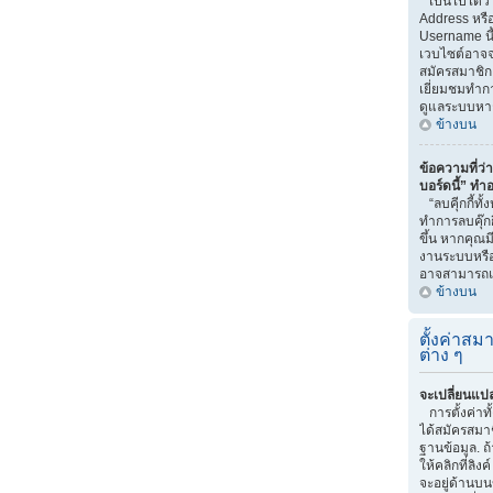
เป็นไปได้ว่
Address หรือ
Username นี
เวบไซต์อาจจ
สมัครสมาชิก 
เยี่ยมชมทำกา
ดูแลระบบหา
ข้างบน
ข้อความที่ว่า
บอร์ดนี้” ทำ
“ลบคุีกกี้ทั
ทำการลบคุ๊กก
ขึ้น หากคุณม
งานระบบหรื
อาจสามารถแก
ข้างบน
ตั้งค่าสมา
ต่าง ๆ
จะเปลี่ยนแปล
การตั้งค่าท
ได้สมัครสมาช
ฐานข้อมูล. ถ
ให้คลิกที่ลิง
จะอยู่ด้านบน