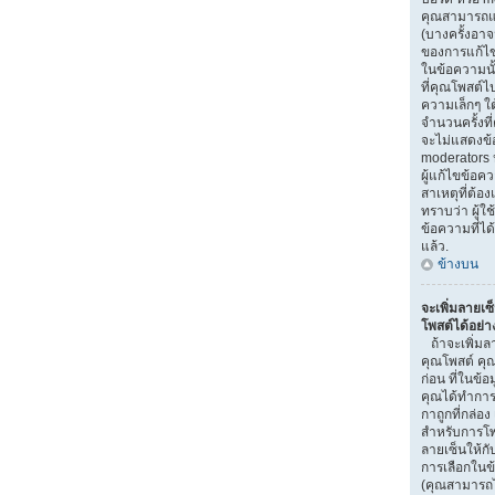
คุณสามารถแก
(บางครั้งอา
ของการแก้ไข)
ในข้อความนั
ที่คุณโพสต์ไ
ความเล็กๆ ใ
จำนวนครั้งที
จะไม่แสดงข้อ
moderators ห
ผู้แก้ไขข้อ
สาเหตุที่ต้อง
ทราบว่า ผู้
ข้อความที่ได
แล้ว.
ข้างบน
จะเพิ่มลายเซ
โพสต์ได้อย่า
ถ้าจะเพิ่มลา
คุณโพสต์ คุณ
ก่อน ที่ในข้อ
คุณได้ทำการ
กาถูกที่กล่อง
สำหรับการโพ
ลายเซ็นให้ก
การเลือกในข
(คุณสามารถไ