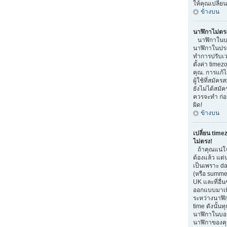
ให้คุณเปลี่ย
ข้างบน
นาฬิกาไม่ตร
นาฬิกาในบอ
นาฬิกาในประ
ทำการปรับเว
ตั้งค่า time
คุณ. การแก้ไ
ผู้ใช้ที่สมัค
ยังไม่ได้สมัค
ควรจะทำ ก่
ผิด!
ข้างบน
เปลี่ยน time
ไม่ตรง!
ถ้าคุณแน่ใจ
ต้องแล้ว แต่
เป็นเพราะ da
(หรือ summer 
UK และที่อื่น
ออกแบบมาเพื
ระหว่างนาฬิ
time ดังนั้น
นาฬิกาในบอ
นาฬิกาของคุ