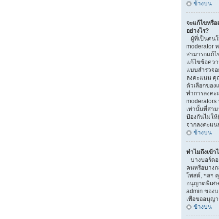
ข้างบน
จะแก้ไขหรื
อย่างไร?
ผู้ที่เป็นคน
moderator ห
สามารถแก้ไข
แก้ไขข้อความ
แบบสำรวจอยู่
ลงคะแนน คุ
ตัวเลือกของแ
ทำการลงคะแ
moderators ห
เท่านั้นที่สา
ป้องกันไม่ให้
จากลงคะแน
ข้างบน
ทำไมถึงเข้าไ
บางบอร์ดอาจ
คนหรือบางกลุ่
โพสต์, ฯลฯ ค
อนุญาตพิเศษ
admin ของบอ
เพื่อขออนุญ
ข้างบน