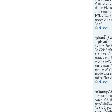
ทำลายรูปแบบ
ถ้าการใช้ภา
งาน คุณสามา
HTML ในแต่ล
แบบฟอร์มสำ
โพสต์.
ข้างบน
รูปรอยยิ้มคื
รูปรอยยิ้ม 
รูปภาพเล็กๆ 
โดยใช้รหัสพิเ
ความสุข, :( 
แสดงอารมณ์
ฟอร์มสำหรับ
พยายามอย่าใ
เพราะจะทำให
moderator 
แก้ไขหรือลบ
ข้างบน
จะโพสต์รูปไ
คุณสามารถ
ของคุณได้. 
แนบไฟล์ขึ้น
โยงไปยังรูปภ
server อื่นๆได