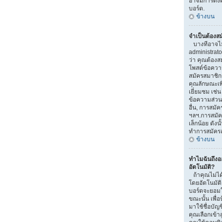
อาจมีการตั้งค
บอร์ด.
ข้างบน
จำเป็นต้องส
บางทีอาจไม่จ
administrat
ว่า คุณต้องส
โพสต์ข้อควา
สมัครสมาชิ
คุณลักษณะเพิ่ม
เยี่ยมชม เช่
ข้อความส่วนตั
อื่น, การสมัคร
ฯลฯ.การสมัค
เล็กน้อย ดัง
ทำการสมัคร
ข้างบน
ทำไมฉันถึง
อัตโนมัติ?
ถ้าคุณไม่ได้
โดยอัตโนมัติ
บอร์ดจะยอมใ
ขณะนั้น เพื่อ
มาใช้ชื่อบัญ
คุณเลือกเข้า