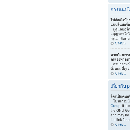
การแนบไ
ไฟล์อะไรบ้า
แนบในบอร์ดน
ผู้ดูแลบอร์ดเ
อนุญาตหรือไ
กรุณา ติดต่อ
ข้างบน
หากต้องการ
ตนเองทำอย่
สามารถหาไ
ทั้งหมดที่คุ
ข้างบน
เกี่ยวกับ
ใครเป็นคนสร
โปรแกรมนี
Group
. It i
the GNU Gen
and may be f
the link for 
ข้างบน