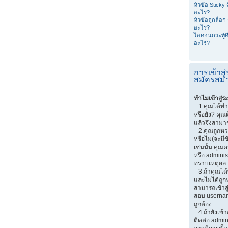
หัวข้อ Sticky 
อะไร?
หัวข้อถูกล็อก 
อะไร?
ไอคอนกระทู้ค
อะไร?
การเข้าส
สมัครสมา
ทำไมเข้าสู่ร
1.คุณได้ทำ
หรือยัง? คุณ
แล้วจึงสามาร
2.คุณถูกหวงห
หรือไม่(จะมี
เช่นนั้น คุณ
หรือ adminis
ทราบเหตุผล.
3.ถ้าคุณได
และไม่ได้ถูก
สามารถเข้าส
สอบ userna
ถูกต้อง.
4.ถ้ายังเข้า
ติดต่อ admin