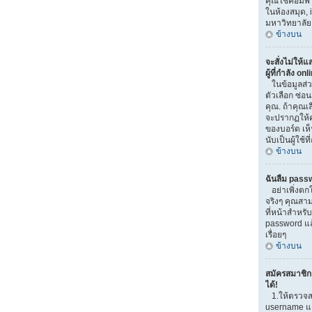
คุณใช้คอมพิวเ
ในห้องสมุด, i
มหาวิทยาลัย
ข้างบน
จะสั่งไม่ให้
ผู้ที่กำลัง on
ในข้อมูลส่
ตัวเลือก ซ่
คุณ. ถ้าคุณเ
จะปรากฏให้ค
ของบอร์ด เห็
นับเป็นผู้ใช้ที
ข้างบน
ฉันลืม pass
อย่าเพิ่งตก
จริงๆ คุณสาม
ที่หน้าสำหรับ
password แ
เรื่อยๆ
ข้างบน
สมัครสมาชิกแ
ได้!
1.ให้ตรวจส
username และ