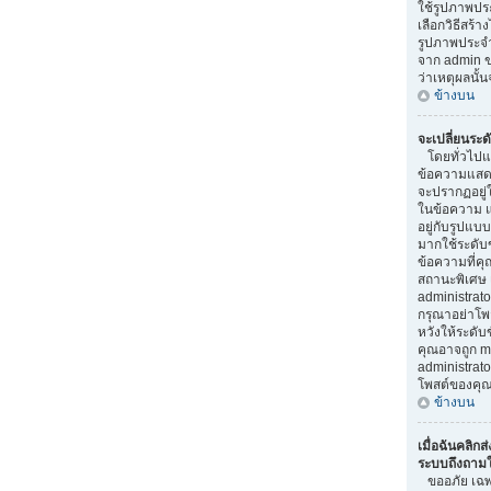
ใช้รูปภาพป
เลือกวิธีสร้า
รูปภาพประจ
จาก admin ขอ
ว่าเหตุผลนั้น
ข้างบน
จะเปลี่ยนระด
โดยทั่วไปแล
ข้อความแสดงร
จะปรากฏอยู่
ในข้อความ แล
อยู่กับรูปแบบ
มากใช้ระดับ
ข้อความที่คุ
สถานะพิเศษ 
administrator
กรุณาอย่าโพ
หวังให้ระดับข
คุณอาจถูก m
administra
โพสต์ของคุณ
ข้างบน
เมื่อฉันคลิกส่
ระบบถึงถามให
ขออภัย เฉพาะ