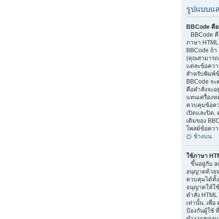
รูปแบบแล
BBCode คือ
BBCode คือส
ภาษา HTML.
BBCode ถ้า 
(คุณสามารถส
แต่ละข้อควา
สำหรับพิมพ์
BBCode จะค
คือคำสั่งจะอย
แทนเครื่องหม
ควบคุมข้อควา
เปิดและปิด. 
เติมของ BBC
โพสต์ข้อควา
ข้างบน
ใช้ภาษา HT
ขึ้นอยู่กับ a
อนุญาตด้วยหรื
ควบคุมได้ทั้
อนุญาตให้ใช
คำสั่ง HTML 
เท่านั้น. เพ
ป้องกันผู้ใช
ทำงานของบอร