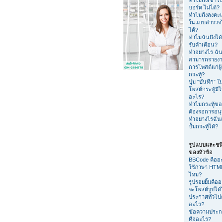
บอร์ด ไม่ได้?
ทำไมถึงลงค
ในแบบสำรวจไ
ได้?
ทำไมฉันถึงได้
รับคำเตือน?
ทำอย่างไร ฉัน
สามารถรายง
การโพสต์แก่ผู
กระทู้?
ปุ่ม “บันทึก” 
โพสต์กระทู้มีไ
อะไร?
ทำไมกระทู้ขอ
ต้องรอการอนุม
ทำอย่างไรฉัน
ปั้มกระทู้ได้?
รูปแบบและชน
ของหัวข้อ
BBCode คืออ
ใช้ภาษา HTML
ไหม?
รูปรอยยิ้มคือ
จะโพสต์รูปได
ประกาศทั่วไป
อะไร?
ข้อความประ
คืออะไร?