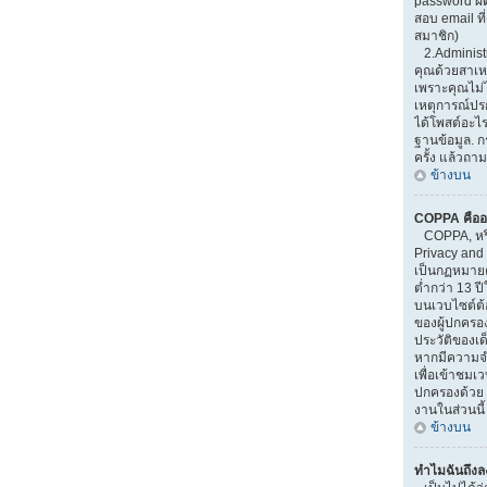
password ผิ
สอบ email ที่
สมาชิก)
2.Administr
คุณด้วยสาเ
เพราะคุณไม่ไ
เหตุการณ์ปรกต
ได้โพสต์อะไ
ฐานข้อมูล. 
ครั้ง แล้วถาม
ข้างบน
COPPA คืออ
COPPA, หรือ
Privacy and 
เป็นกฏหมายคุ
ต่ำกว่า 13 
บนเวบไซต์ต้
ของผู้ปกครอ
ประวัติของเด็
หากมีความจำ
เพื่อเข้าชมเวบ
ปกครองด้วย 
งานในส่วนนี้
ข้างบน
ทำไมฉันถึงลง