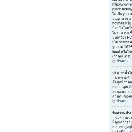
http://www.
place.net/my-
ไม่เป็นรูปภา
อนุญาต เช่น
hotmail หรือ 
ป้องกันโดยใ
ไม่สามารถเชื
บนเครื่อง PC
เป็น server
รูปภาพ ให้ใช
[img] หรือใ
(ถ้าคุณได้รั
ข้างบน
ประกาศทั่วไ
ประกาศทั่ว
ข้อมูลที่สำคั
จะบอกคุณ มั
สุดของทุก บ
ควบคุมของแต
ข้างบน
ข้อความประ
ข้อความประ
ที่คุณควรอ่
จะปรากฏอยู่
บอร์ดที่มีการ