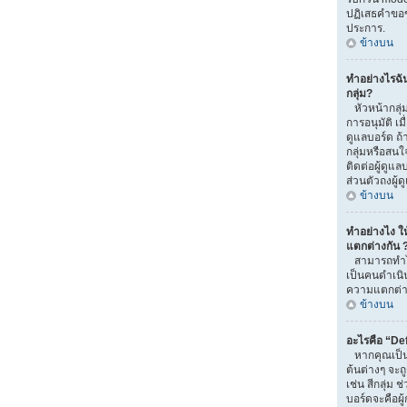
ปฏิเสธคำขอ
ประการ.
ข้างบน
ทำอย่างไรฉั
กลุ่ม?
หัวหน้ากลุ่ม
การอนุมัติ เมื่
ดูแลบอร์ด ถ
กลุ่มหรือสนใ
ติดต่อผู้ดูแ
ส่วนตัวถงผู้
ข้างบน
ทำอย่างไง ให้
แตกต่างกัน 
สามารถทำได้
เป็นคนดำเนิน
ความแตกต่าง
ข้างบน
อะไรคือ “De
หากคุณเป็นส
ต้นต่างๆ จะถ
เช่น สีกลุ่ม ช
บอร์ดจะคือผู