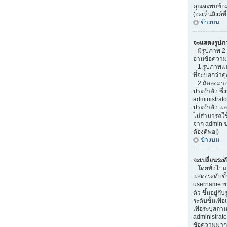
คุณจะพบข้อมู
(จะเห็นลิงค์ท
ข้างบน
จะแสดงรูปภ
มีรูปภาพ 2 อ
อ่านข้อความ
1.รูปภาพแสด
ที่จะบอกว่า
2.ถัดลงมาอ
ประจำตัว ซึ่ง
administrato
ประจำตัว และ
ไม่สามารถใช
จาก admin ขอ
ต้องดีพอ!)
ข้างบน
จะเปลี่ยนระด
โดยทั่วไปแ
แสดงระดับขั้
username ข
ตัว ขึ้นอยู่ก
ระดับขั้นเพ
เพื่อระบุสถา
administrato
ข้อความมากๆ เ