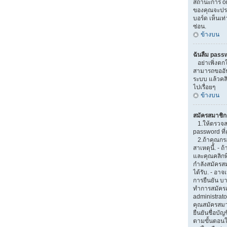
สถานะการ onl
ของคุณจะปรา
บอร์ด เห็นเท่
ซ่อน.
ข้างบน
ฉันลืม pass
อย่าเพิ่งตกใ
สามารถขออันใ
ระบบ แล้วคล
ไปเรื่อยๆ
ข้างบน
สมัครสมาชิกแ
1.ให้ตรวจส
password ที่ถ
2.ถ้าคุณกรอ
สาเหตุนี้. -
และคุณคลิกที่
กำลังสมัครส
ได้รับ. - อาจ
การยืนยัน บา
ทำการสมัครส
administrato
คุณสมัครสม
ยืนยันชื่อบัญ
ตามขั้นตอนใน