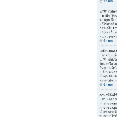
ข้างบน
นาฬิกาไม่ตร
นาฬิกาในบอ
ของคุณ ซึ่ง
แก้ไขการตั้ง
การแก้ไข tim
แล้วเท่านั้น 
คุณควรจะทำ 
ข้างบน
เปลี่ยน time
ถ้าคุณแน่ใจว
นาฬิกาก็ยังไ
time (หรือ su
อื่นๆ). บอร์
เปลี่ยนระหว่
นั้นทุกเดือน
พลาดไปจากน
ข้างบน
ภาษาที่ฉันใช้
สาเหตุอาจเกิ
ภาษาของคุณ 
ภาษาของคุณ.
เผื่อเขาอาจติ
พบภาษาให้ติ