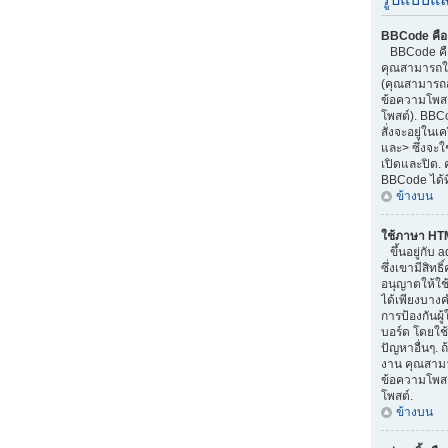
BBCode คือ
BBCode คือ
คุณสามารถใช
(คุณสามารถส
ข้อความโพสต
โพสต์). BBC
สั่งจะอยู่ใน
และ> ซึ่งจะใ
เปิดและปิด. 
BBCode ได้ท
ข้างบน
ใช้ภาษา HT
ขึ้นอยู่กับ 
ซึ่งเขามีสิทธ
อนุญาตให้ใช
ได้เพียงบางค
การป้องกันผ
บอร์ด โดยใช้
ปัญหาอื่นๆ. 
งาน คุณสามา
ข้อความโพสต
โพสต์.
ข้างบน