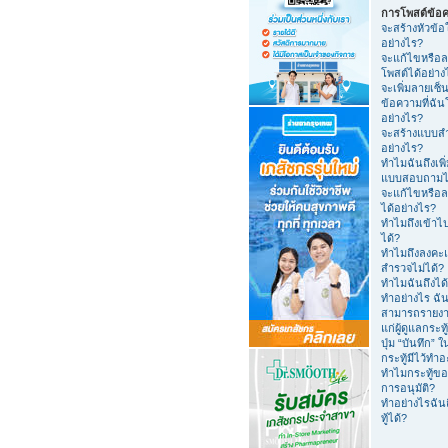
การโพสต์ข้อ
จะสร้างหัวข้อ
อย่างไร?
จะแก้ไขหรือล
โพสต์ได้อย่าง
จะเพิ่มลายเซ็น
ข้อความที่ฉัน
อย่างไร?
จะสร้างแบบส
อย่างไร?
ทำไมฉันถึงเพิ
แบบสอบถามไม
จะแก้ไขหรือ
ได้อย่างไร?
ทำไมถึงเข้าไ
ได้?
ทำไมถึงลงค
สำรวจไม่ได้?
ทำไมฉันถึงได
ทำอย่างไร ฉัน
สามารถรายง
แก่ผู้ดูแลกระทู
ปุ่ม “บันทึก”
กระทู้มีไว้ทำ
ทำไมกระทู้ขอ
การอนุมัติ?
ทำอย่างไรฉันถ
ทู้ได้?