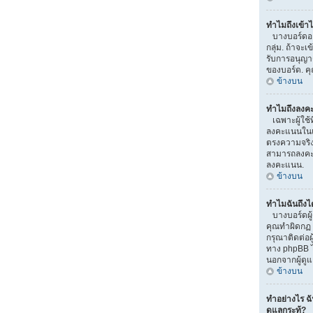
ทำไมถึงเข้าไ
บางบอร์ดอาจ
กลุ่ม. ถ้าจะเ
รับการอนุญา
ของบอร์ด. ค
ข้างบน
ทำไมถึงลงค
เฉพาะผู้ใช้ท
ลงคะแนนในแบ
ตรงความจริง)
สามารถลงคะแ
ลงคะแนน.
ข้างบน
ทำไมฉันถึงไ
บางบอร์ดผู้
คุณทำผิดกฏ ม
กรุณาติดต่อผ
ทาง phpBB ไ
นอกจากผู้ดู
ข้างบน
ทำอย่างไร ฉ
ดูแลกระทู้?