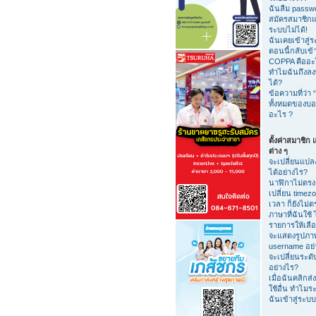
ฉันลืม passw
สมัครสมาชิกแล้
ระบบไม่ได้!
ฉันเคยเข้าสู่ร
ตอนนี้กลับเข้า
COPPA คืออะ
ทำไมฉันถึงลงท
ได้?
ข้อความที่ว่า “
ทั้งหมดของบอร
อะไร ?
ตั้งค่าสมาชิก แ
ต่าง ๆ
จะเปลี่ยนแปลง
ได้อย่างไร?
นาฬิกาไม่ตรง
เปลี่ยน timezo
เวลา ก็ยังไม่ต
ภาษาที่ฉันใช้ ไ
รายการให้เลือ
จะแสดงรูปภาพ
username อย่
จะเปลี่ยนระดับ
อย่างไร?
เมื่อฉันคลิกส่ง 
ใช้อื่น ทำไมร
ฉันเข้าสู่ระบ