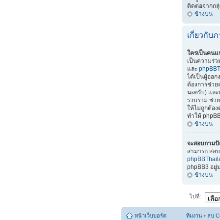
ติดต่อจากกลุ
ข้างบน
เกี่ยวกั
ใครเป็นคนแ
เป็นความร่
และ
phpBBT
ได้เป็นผู้อ
ต้องการช่วยส
นะครับ) แล
รวบรวม ช่วยแ
ให้ไม่ถูกต้
ทำให้ phpBB
ข้างบน
จะสอบถามปั
สามารถ สอบถ
phpBBThai
phpBB3 อยู
ข้างบน
ไปที่:
หน้าเว็บบอร์ด
ทีมงาน
•
ลบ C