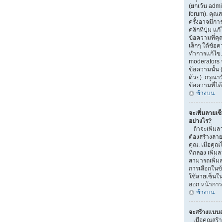
(ยกเว้น adm
forum). คุณ
ครั้งอาจมีก
คลิกที่ปุ่ม 
ข้อความที่ค
เล็กๆ ใต้ข้อ
ทำการแก้ไข. 
moderators ห
ข้อความนั้น 
ด้วย). กรุณา
ข้อความที่ได
ข้างบน
จะเพิ่มลายเซ
อย่างไร?
ถ้าจะเพิ่มลา
ต้องสร้างลาย
คุณ. เมื่อค
ที่กล่อง เพิ
สามารถเพิ่ม
การเลือกในข
ใช้ลายเซ็นใ
ออก หน้าการ
ข้างบน
จะสร้างแบบส
เมื่อคุณสร้