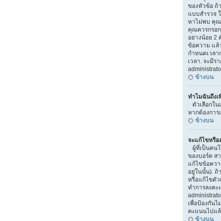
ของหัวข้อ ถ้
แบบสำรวจ ใ
หาไม่พบ คุณอ
คุณควรกรอกห
อย่างน้อย 2 ต
ข้อความ แล้ว
กำหนดเวลาก
เวลา. จะมีร
administrato
ข้างบน
ทำไมฉันถึงเ
ตัวเลือกในแ
หากต้องการเพ
ข้างบน
จะแก้ไขหรื
ผู้ที่เป็นค
ของบอร์ด สา
แก้ไขข้อควา
อยู่ในนั้น).
หรือแก้ไขตัว
ทำการลงคะแ
administrato
เพื่อป้องกันไ
คะแนนไปแล
ข้างบน