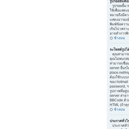
รูปรอยยิ้มคื
รูปรอยยิ้ม ห
ใช้เพื่อแสดง
หมายถึงมีควา
แสดงอารมณ์ท
พิมพ์ข้อควา
เกินไป เพรา
อาจทำการพิ
ข้างบน
จะโพสต์รูปไ
คุณสามารถแ
คุณไม่พบกล่
สามารถเชื่อม
server อื่นๆ
place.net/my-
ต้องใช้ระบบ
ของ hotmail 
password, ฯ
รูปภาพที่อยู
server สาธา
BBCode ด้วยค
HTML (ถ้าคุ
ข้างบน
ประกาศทั่วไ
ประกาศทั่วไป