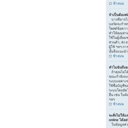
ข้างบน
จำเป็นต้องส
บางทีอาจไม่จ
บอร์ดจะกำหน
โพสต์ข้อควา
ทำให้คุณสามา
ใช้ในผู้เยี่
ส่วนตัว, ส่ง e
ผู้ใช้ ฯลฯ.ก
นั้นจึงแนะน
ข้างบน
ทำไมฉันถึงอ
ถ้าคุณไม่ได้
ขณะกำลังจะเข
ระบบเฉพาะขณะ
ใช้ชื่อบัญชี
ระบบโดยอัตโน
อื่น เช่น ในห
ฯลฯ
ข้างบน
จะสั่งไม่ให้แ
online ได้อย
ในข้อมูลส่ว