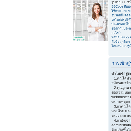
รูปแบบและชน
BBCode คืออ
ใช้ภาษา HTM
รูปรอยยิ้มคือ
จะโพสต์รูปได
ประกาศทั่วไป
ข้อความประก
อะไร?
หัวข้อ Sticky
หัวข้อถูกล็อก
ไอคอนกระทู้ค
การเข้าส
ทำไมเข้าสู่ร
1.คุณได้ทำก
สมัครสมาชิกก
2.คุณถูกหวงห
ข้อความบอกไว
webmaster หร
ทราบเหตุผล.
3.ถ้าคุณได้
หวงห้าม และ
ตรวจสอบ use
4.ถ้ายังเข้า
administrator
ต้องเกิดขึ้นใ