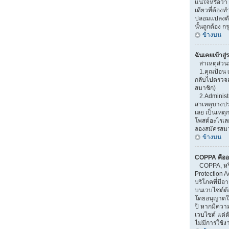
แน่ใจหรือว่า
เดียวที่ต้องท
ปลอมแปลงตัวเ
นั้นถูกต้อง 
ข้างบน
ฉันเคยเข้าสู่
สาเหตุส่วน
1.คุณป้อน u
กลับไปตรวจสอ
สมาชิก)
2.Administr
สาเหตุบางปร
เลย เป็นเหตุก
โพสต์อะไรเล
ลองสมัครสมาช
ข้างบน
COPPA คืออ
COPPA, หรือ
Protection A
บริโภคที่มี
บนเวบไซต์ต้
โดยอนุญาตให้
ปี หากมีควา
เวบไซต์ แต่ต
ไม่มีการใช้ง