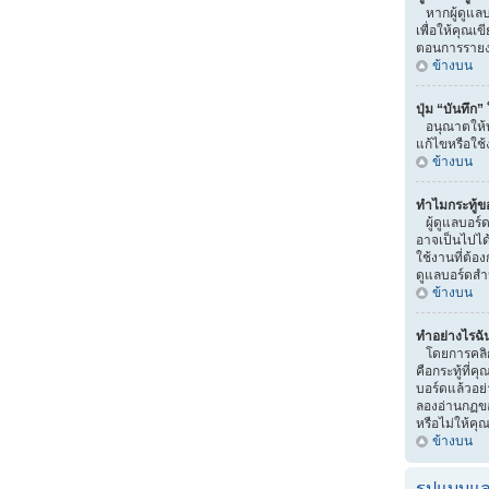
หากผู้ดูแลบ
เพื่อให้คุณเ
ตอนการรายง
ข้างบน
ปุ่ม “บันทึก
อนุณาตให้บ
แก้ไขหรือใช้
ข้างบน
ทำไมกระทู้ข
ผู้ดูแลบอร์
อาจเป็นไปได้ว
ใช้งานที่ต้อ
ดูแลบอร์ดสำ
ข้างบน
ทำอย่างไรฉัน
โดยการคลิกท
คือกระทู้ที
บอร์ดแล้วอย่
ลองอ่านกฏขอ
หรือไม่ให้คุ
ข้างบน
รูปแบบแล